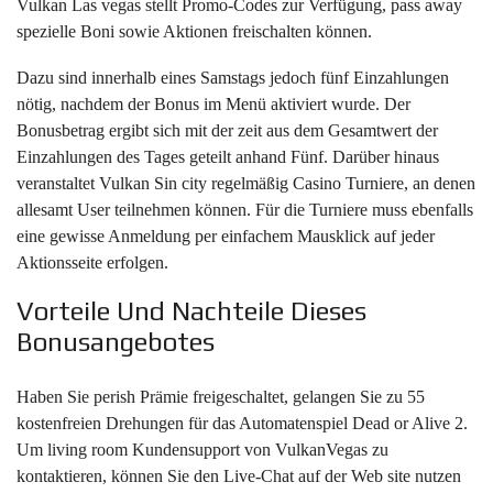
Vulkan Las vegas stellt Promo-Codes zur Verfügung, pass away
spezielle Boni sowie Aktionen freischalten können.
Dazu sind innerhalb eines Samstags jedoch fünf Einzahlungen
nötig, nachdem der Bonus im Menü aktiviert wurde. Der
Bonusbetrag ergibt sich mit der zeit aus dem Gesamtwert der
Einzahlungen des Tages geteilt anhand Fünf. Darüber hinaus
veranstaltet Vulkan Sin city regelmäßig Casino Turniere, an denen
allesamt User teilnehmen können. Für die Turniere muss ebenfalls
eine gewisse Anmeldung per einfachem Mausklick auf jeder
Aktionsseite erfolgen.
Vorteile Und Nachteile Dieses
Bonusangebotes
Haben Sie perish Prämie freigeschaltet, gelangen Sie zu 55
kostenfreien Drehungen für das Automatenspiel Dead or Alive 2.
Um living room Kundensupport von VulkanVegas zu
kontaktieren, können Sie den Live-Chat auf der Web site nutzen