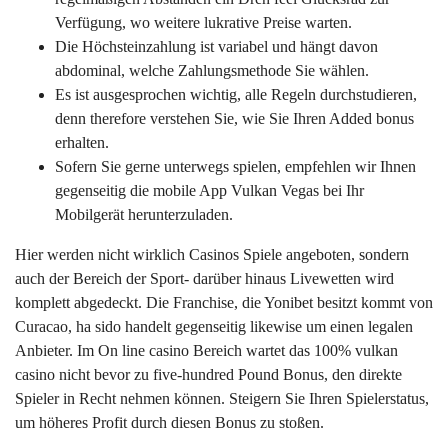
Verfügung, wo weitere lukrative Preise warten.
Die Höchsteinzahlung ist variabel und hängt davon
abdominal, welche Zahlungsmethode Sie wählen.
Es ist ausgesprochen wichtig, alle Regeln durchstudieren,
denn therefore verstehen Sie, wie Sie Ihren Added bonus
erhalten.
Sofern Sie gerne unterwegs spielen, empfehlen wir Ihnen
gegenseitig die mobile App Vulkan Vegas bei Ihr
Mobilgerät herunterzuladen.
Hier werden nicht wirklich Casinos Spiele angeboten, sondern
auch der Bereich der Sport- darüber hinaus Livewetten wird
komplett abgedeckt. Die Franchise, die Yonibet besitzt kommt von
Curacao, ha sido handelt gegenseitig likewise um einen legalen
Anbieter. Im On line casino Bereich wartet das 100% vulkan
casino nicht bevor zu five-hundred Pound Bonus, den direkte
Spieler in Recht nehmen können. Steigern Sie Ihren Spielerstatus,
um höheres Profit durch diesen Bonus zu stoßen.