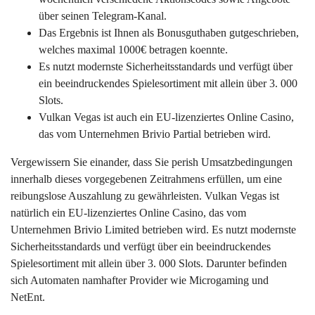
über seinen Telegram-Kanal.
Das Ergebnis ist Ihnen als Bonusguthaben gutgeschrieben,
welches maximal 1000€ betragen koennte.
Es nutzt modernste Sicherheitsstandards und verfügt über
ein beeindruckendes Spielesortiment mit allein über 3. 000
Slots.
Vulkan Vegas ist auch ein EU-lizenziertes Online Casino,
das vom Unternehmen Brivio Partial betrieben wird.
Vergewissern Sie einander, dass Sie perish Umsatzbedingungen
innerhalb dieses vorgegebenen Zeitrahmens erfüllen, um eine
reibungslose Auszahlung zu gewährleisten. Vulkan Vegas ist
natürlich ein EU-lizenziertes Online Casino, das vom
Unternehmen Brivio Limited betrieben wird. Es nutzt modernste
Sicherheitsstandards und verfügt über ein beeindruckendes
Spielesortiment mit allein über 3. 000 Slots. Darunter befinden
sich Automaten namhafter Provider wie Microgaming und
NetEnt.