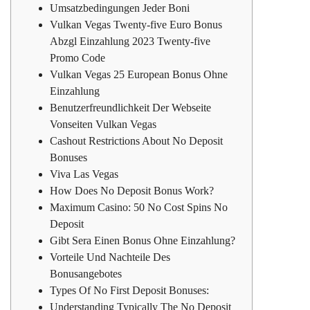
Umsatzbedingungen Jeder Boni
Vulkan Vegas Twenty-five Euro Bonus
Abzgl Einzahlung 2023 Twenty-five
Promo Code
Vulkan Vegas 25 European Bonus Ohne
Einzahlung
Benutzerfreundlichkeit Der Webseite
Vonseiten Vulkan Vegas
Cashout Restrictions About No Deposit
Bonuses
Viva Las Vegas
How Does No Deposit Bonus Work?
Maximum Casino: 50 No Cost Spins No
Deposit
Gibt Sera Einen Bonus Ohne Einzahlung?
Vorteile Und Nachteile Des
Bonusangebotes
Types Of No First Deposit Bonuses:
Understanding Typically The No Deposit