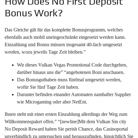
How Does No First Deposit
Bonus Work?
Das Gleiche gilt für das komplette Bonusprogramm, welches
ebenfalls auch mobil uneingeschränkt eingesetzt werden kann.
Einzahlung und Bonus müssen insgesamt 40-fach umgesetzt
werden, wozu jeweils Tage Zeit bleiben.”
Wir dieses Vulkan Vegas Promotional Code durchgehen,
darüber hinaus uns die” “angebotenen Boni anschauen.
Das Bonusguthaben muss fünfmal umgesetzt werden,
wofür Sie fünf Tage Zeit haben.
Darunter befinden einander Automaten namhafter Supplier
wie Microgaming oder aber NetEnt.
Ihnen steht mit einer ersten Einzahlung allerdings der Weg zum
Willkommenspaket offen.” “[newline]Mit dem Vulkan Sin city
No Deposit Reward haben Sie perish Chance, das Casinoportal
unverbindlich zu untersuchen und herauszufinden, hinsichtlich Sie