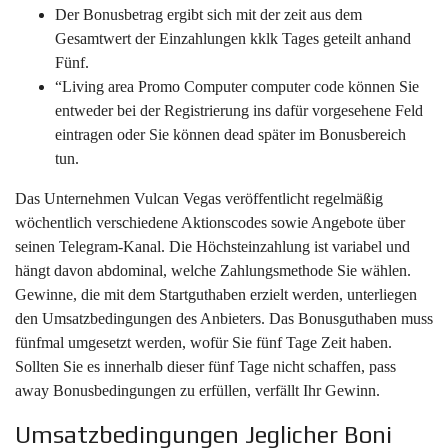
Der Bonusbetrag ergibt sich mit der zeit aus dem
Gesamtwert der Einzahlungen kklk Tages geteilt anhand
Fünf.
“Living area Promo Computer computer code können Sie
entweder bei der Registrierung ins dafür vorgesehene Feld
eintragen oder Sie können dead später im Bonusbereich
tun.
Das Unternehmen Vulcan Vegas veröffentlicht regelmäßig
wöchentlich verschiedene Aktionscodes sowie Angebote über
seinen Telegram-Kanal. Die Höchsteinzahlung ist variabel und
hängt davon abdominal, welche Zahlungsmethode Sie wählen.
Gewinne, die mit dem Startguthaben erzielt werden, unterliegen
den Umsatzbedingungen des Anbieters. Das Bonusguthaben muss
fünfmal umgesetzt werden, wofür Sie fünf Tage Zeit haben.
Sollten Sie es innerhalb dieser fünf Tage nicht schaffen, pass
away Bonusbedingungen zu erfüllen, verfällt Ihr Gewinn.
Umsatzbedingungen Jeglicher Boni