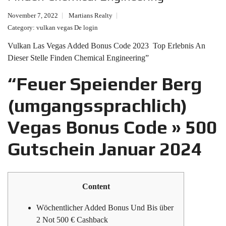
November 7, 2022
Martians Realty
Category:
vulkan vegas De login
Vulkan Las Vegas Added Bonus Code 2023 ️ Top Erlebnis An
Dieser Stelle Finden Chemical Engineering”
“Feuer Speiender Berg
(umgangssprachlich)
Vegas Bonus Code » 500
Gutschein Januar 2024
Content
Wöchentlicher Added Bonus Und Bis über
2 Not 500 € Cashback