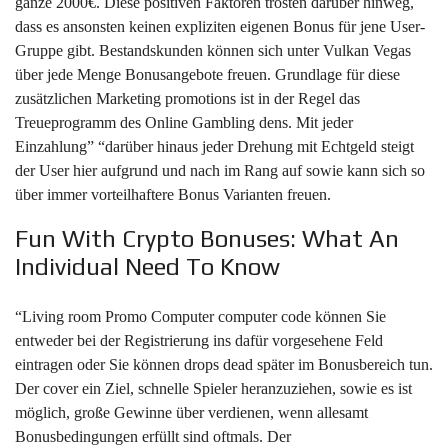
ganze 2000€. Diese positiven Faktoren trösten darüber hinweg,
dass es ansonsten keinen expliziten eigenen Bonus für jene User-
Gruppe gibt. Bestandskunden können sich unter Vulkan Vegas
über jede Menge Bonusangebote freuen. Grundlage für diese
zusätzlichen Marketing promotions ist in der Regel das
Treueprogramm des Online Gambling dens. Mit jeder
Einzahlung” “darüber hinaus jeder Drehung mit Echtgeld steigt
der User hier aufgrund und nach im Rang auf sowie kann sich so
über immer vorteilhaftere Bonus Varianten freuen.
Fun With Crypto Bonuses: What An
Individual Need To Know
“Living room Promo Computer computer code können Sie
entweder bei der Registrierung ins dafür vorgesehene Feld
eintragen oder Sie können drops dead später im Bonusbereich tun.
Der cover ein Ziel, schnelle Spieler heranzuziehen, sowie es ist
möglich, große Gewinne über verdienen, wenn allesamt
Bonusbedingungen erfüllt sind oftmals. Der