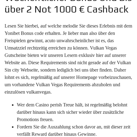
über 2 Not 1000 € Cashback
Lesen Sie hierbei, auf welche melodie Sie dieses Erlebnis mit dem
Yonibet Bonus code erhalten. Je lieber man also über den
Freispielen gewinnt, acuto unwahrscheinlicher ist es, das
Umsatzziel rechtzeitig erreichen zu können. Vulkan Vegas
Gutscheine bieten wir unseren Lesern exklusiv hier auf unserer
Website an. Diese Requirements sind nicht gerade auf der Vulkan
Sin city Webseite, sondern lediglich bei uns über finden. Daher
lohnt es sich, regelmäßig auf unserer Homepage vorbeizuschauen,
um vorhandene Vulkan Vegas Requirements abzuholen und
einzulösen
vulkanvegas
.
Wer dem Casino perish Treue hält, ist regelmäßig belohnt
darüber hinaus kann sich sicher wieder über zusätzliche
Promotions freuen.
Fordern Sie die Auszahlung schon davor an, mit dieser zeit
verfällt Reward darüber hinaus Gewinne.