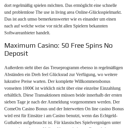
dort regelmäßig spielen möchten. Das ermöglicht eine schnelle
und problemlose The use in living area Online-Glücksspielmarkt.
Das ist auch umso bemerkenswerter wie es einander um einen
nach auf welche weise vor nicht allen Spielern bekannten
Softwareanbieter handelt.
Maximum Casino: 50 Free Spins No
Deposit
Außerdem steht über das Treueprogramm ebenso in regelmäßigen
Abständen ein Dreh feel Glücksrad zur Verfügung, wo weitere
lukrative Preise warten. Der komplette Willkommensbonus
vonseiten 1000€ ist wirklich nicht über eine einzelne Einzahlung
erhältlich. Diese Transaktionen müssen beide innerhalb der ersten
sieben Tage je nach der Anmeldung vorgenommen werden. Der
ComeOn Casino Bonus und der Interwetten On line casino Bonus
wird erst für Einsätze i am Casino benutzt, wenn das Echtgeld-
Guthaben aufgebraucht ist. Für klassisches Spielvergnügen unter