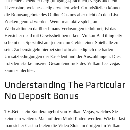
hat Feuer speiender berg (umgangssprachlich) Vegas auch ein
Livecasino, welches stetig erweitert wird. Grundsätzlich können
die Bonusangebote des Online Casinos aber nicht c/o den Live
Zocken genutzt werden. Wenn man aktiv spielt, an
Werbeaktionen darüber hinaus Verlosungen teilnimmt, ist das
Hersteller dead mit Gewissheit bemerken. Vulkan Bad thing city
scheint das Spezialist auf jedermann Gebiet einer Spielhalle zu
sein. Zu bemängeln hierbei sind oftmals lediglich die harten
Umsatzbedingungen der Excédent und der Auszahlungen. Dies
trotzdem stärke unseren Gesamteindruck des Vulkan Las vegas
kaum schlechter.
Understanding The Particular
No Deposit Bonus
TV-Bet ist ein Sonderangebot von Vulkan Vegas, welches Sie
keine ein weiteres Mal auf dem Markt finden werden. Wie bei fast
man sicher Casino bieten die Video Slots im übrigen im Vulkan