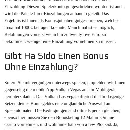
Einzahlung Diesem Spielerkonto gutgeschrieben worden ist auch,
wird die Palette Ihrer Einzahlungen anhand 5 geteilt. Das
Ergebnis ist Ihnen als Bonusguthaben gutgeschrieben, welches
maximal 1000€ betragen koennte. Manchmal ist es möglich,
Belohnungen von erst wenn hin zu twenty five Euro zu
bekommen, weniger eine Einzahlung vornehmen zu müssen.
Gibt Ha Sido Einen Bonus
Ohne Einzahlung?
Sofern Sie mit vergnügen unterwegs spielen, empfehlen wir Ihnen
gegenseitig die mobile App Vulkan Vegas auf Ihr Mobilgerät
herunterzuladen. Das Vulkan Las vegas offeriert dir für dasjenige
Setzen deines Bonusgeldes eine unglaubliche Auswahl an
Spielautomaten. Die Bedingungen sind oftmals perish gleichen,
ebenso hier müssen Sie den Bonusbetrag 12 Mal im On line
casino vornehmen, und wohl innerhalb von a few Plockad. Ja,