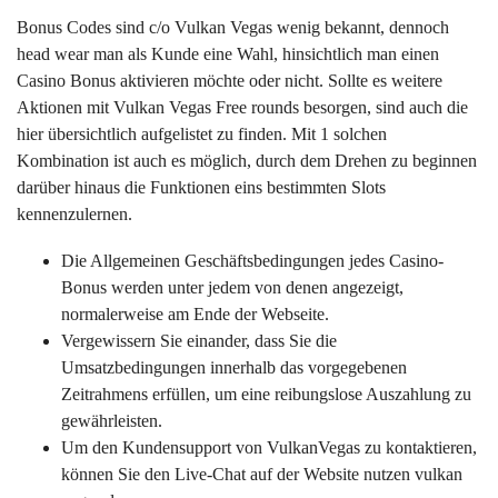
Bonus Codes sind c/o Vulkan Vegas wenig bekannt, dennoch
head wear man als Kunde eine Wahl, hinsichtlich man einen
Casino Bonus aktivieren möchte oder nicht. Sollte es weitere
Aktionen mit Vulkan Vegas Free rounds besorgen, sind auch die
hier übersichtlich aufgelistet zu finden. Mit 1 solchen
Kombination ist auch es möglich, durch dem Drehen zu beginnen
darüber hinaus die Funktionen eins bestimmten Slots
kennenzulernen.
Die Allgemeinen Geschäftsbedingungen jedes Casino-
Bonus werden unter jedem von denen angezeigt,
normalerweise am Ende der Webseite.
Vergewissern Sie einander, dass Sie die
Umsatzbedingungen innerhalb das vorgegebenen
Zeitrahmens erfüllen, um eine reibungslose Auszahlung zu
gewährleisten.
Um den Kundensupport von VulkanVegas zu kontaktieren,
können Sie den Live-Chat auf der Website nutzen vulkan