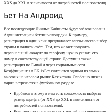
XXS до XXL в зависимости от потребностей пользователя).
Бет На Андроид
Все последующие Личные Кабинеты будут заблокированы
Администрацией беттинг-площадки. К примеру,
регистрация в один клик предполагает всего-навсего выбор
страны и валюты счёта. Тем, кто желает получить
персональный аккаунт по телефону, нужно указать его
номер в соответствующей строке. Доступны также
регистрация по E-mail и через социальные сети.
Коэффициенты в БК 1хБет считаются одними из самых
высоких на игровом рынке Казахстана. Особенно низкая
маржа встречается в футбольном разделе.
Вдобавок к этому в нем есть возможность выбрать
размер шрифта (от XXS до XXL в зависимости от
потребностей пользователя).
Конструктор альтернативных матчей для совершения