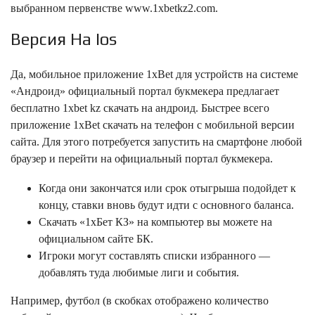
выбранном первенстве
www.1xbetkz2.com
.
Версия На Ios
Да, мобильное приложение 1xBet для устройств на системе
«Андроид» официальный портал букмекера предлагает
бесплатно 1xbet kz скачать на андроид. Быстрее всего
приложение 1xBet скачать на телефон с мобильной версии
сайта. Для этого потребуется запустить на смартфоне любой
браузер и перейти на официальный портал букмекера.
Когда они закончатся или срок отыгрыша подойдет к
концу, ставки вновь будут идти с основного баланса.
Cкачать «1хБет КЗ» на компьютер вы можете на
официальном сайте БК.
Игроки могут составлять списки избранного —
добавлять туда любимые лиги и события.
Например, футбол (в скобках отображено количество