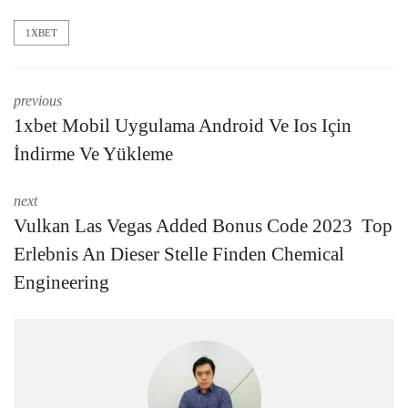
1XBET
previous
1xbet Mobil Uygulama Android Ve Ios Için
İndirme Ve Yükleme
next
Vulkan Las Vegas Added Bonus Code 2023 ️ Top
Erlebnis An Dieser Stelle Finden Chemical
Engineering