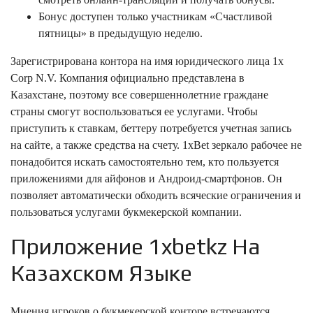
Бонус доступен только участникам «Счастливой
пятницы» в предыдущую неделю.
Зарегистрирована контора на имя юридического лица 1x
Corp N.V. Компания официально представлена в
Казахстане, поэтому все совершеннолетние граждане
страны смогут воспользоваться ее услугами. Чтобы
приступить к ставкам, беттеру потребуется учетная запись
на сайте, а также средства на счету. 1xBet зеркало рабочее не
понадобится искать самостоятельно тем, кто пользуется
приложениями для айфонов и Андроид-смартфонов. Он
позволяет автоматически обходить всяческие ограничения и
пользоваться услугами букмекерской компании.
Приложение 1xbetkz На
Казахском Языке
Мнения игроков о букмекерской конторе встречаются