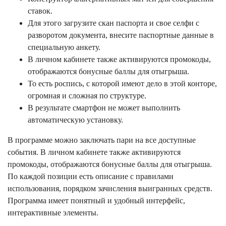
ставок.
Для этого загрузите скан паспорта и свое селфи с
разворотом документа, внесите паспортные данные в
специальную анкету.
В личном кабинете также активируются промокоды,
отображаются бонусные баллы для отыгрыша.
То есть роспись, с которой имеют дело в этой конторе,
огромная и сложная по структуре.
В результате смартфон не может выполнить
автоматическую установку.
В программе можно заключать пари на все доступные
события. В личном кабинете также активируются
промокоды, отображаются бонусные баллы для отыгрыша.
По каждой позиции есть описание с правилами
использования, порядком зачисления выигранных средств.
Программа имеет понятный и удобный интерфейс,
интерактивные элементы.