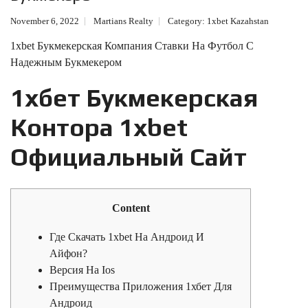
November 6, 2022
Martians Realty
Category:
1xbet Kazahstan
1xbet Букмекерская Компания Ставки На Футбол С
Надежным Букмекером
1хбет Букмекерская
Контора 1xbet
Официальный Сайт
Content
Где Скачать 1xbet На Андроид И
Айфон?
Версия На Ios
Преимущества Приложения 1хбет Для
Андроид