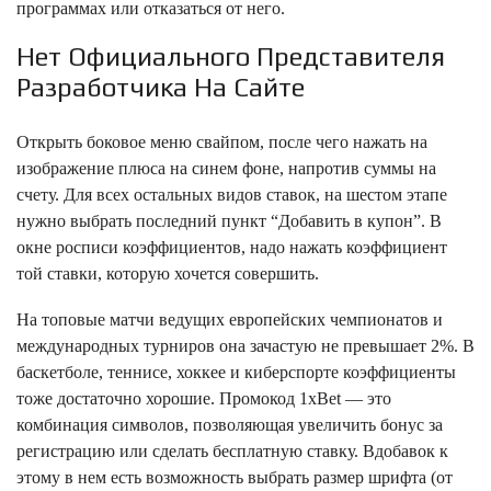
программах или отказаться от него.
Нет Официального Представителя
Разработчика На Сайте
Открыть боковое меню свайпом, после чего нажать на
изображение плюса на синем фоне, напротив суммы на
счету. Для всех остальных видов ставок, на шестом этапе
нужно выбрать последний пункт “Добавить в купон”. В
окне росписи коэффициентов, надо нажать коэффициент
той ставки, которую хочется совершить.
На топовые матчи ведущих европейских чемпионатов и
международных турниров она зачастую не превышает 2%. В
баскетболе, теннисе, хоккее и киберспорте коэффициенты
тоже достаточно хорошие. Промокод 1xBet — это
комбинация символов, позволяющая увеличить бонус за
регистрацию или сделать бесплатную ставку. Вдобавок к
этому в нем есть возможность выбрать размер шрифта (от