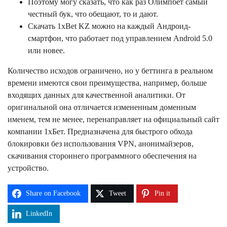
Поэтому могу сказать, что как раз Олимпбет самый
честный бук, что обещают, то и дают.
Скачать 1xBet KZ можно на каждый Андроид-
смартфон, что работает под управлением Android 5.0
или новее.
Количество исходов ограничено, но у беттинга в реальном
времени имеются свои преимущества, например, больше
входящих данных для качественной аналитики. От
оригинальной она отличается измененным доменным
именем, тем не менее, перенаправляет на официальный сайт
компании 1хБет. Предназначена для быстрого обхода
блокировки без использования VPN, анонимайзеров,
скачивания стороннего программного обеспечения на
устройство.
Share on Facebook
Tweet
Pin it
LinkedIn