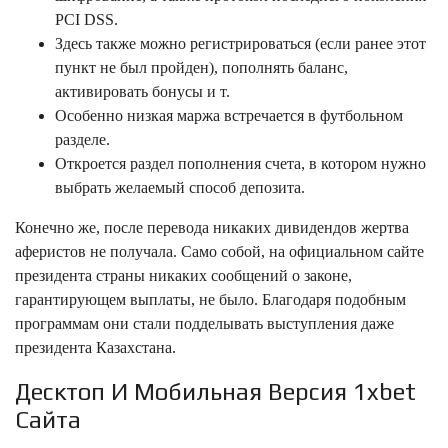
PCI DSS.
Здесь также можно регистрироваться (если ранее этот
пункт не был пройден), пополнять баланс,
активировать бонусы и т.
Особенно низкая маржа встречается в футбольном
разделе.
Откроется раздел пополнения счета, в котором нужно
выбрать желаемый способ депозита.
Конечно же, после перевода никаких дивидендов жертва
аферистов не получала. Само собой, на официальном сайте
президента страны никаких сообщений о законе,
гарантирующем выплаты, не было. Благодаря подобным
программам они стали подделывать выступления даже
президента Казахстана.
Десктоп И Мобильная Версия 1xbet
Сайта