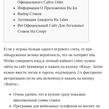
Официального Сайта 1xbet
Информация О Приложении На Ios
Выбор Ставок
Активация Аккаунта На 1xbet
Bet Официальный Сайт Для Легальных
Ставок На Спорт
Если у игрока больше одного игрового счета, то при
обнаружении велика вероятность, что он потеряет оба.
Чтобы совершить вход в личный кабинет 1xbet, нужно
зайти на сайт букмекера и нажать на кнопку «Вход». Затем
нужно ввести логин и пароль, подтвердить 2-х факторную
авторизацию (если она включена) и нажать на кнопку
«Войти».
Очень удобно, что в купоне сразу показана
максимальная сумма ставки.
Программа для мобильных телефонов не виснет, не