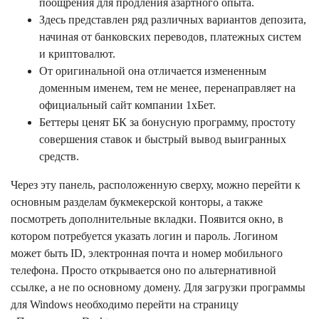
поощрения для продления азартного опыта.
Здесь представлен ряд различных вариантов депозита,
начиная от банковских переводов, платежных систем
и криптовалют.
От оригинальной она отличается измененным
доменным именем, тем не менее, перенаправляет на
официальный сайт компании 1хБет.
Беттеры ценят БК за бонусную программу, простоту
совершения ставок и быстрый вывод выигранных
средств.
Через эту панель, расположенную сверху, можно перейти к
основным разделам букмекерской конторы, а также
посмотреть дополнительные вкладки. Появится окно, в
котором потребуется указать логин и пароль. Логином
может быть ID, электронная почта и номер мобильного
телефона. Просто открывается оно по альтернативной
ссылке, а не по основному домену. Для загрузки программы
для Windows необходимо перейти на страницу