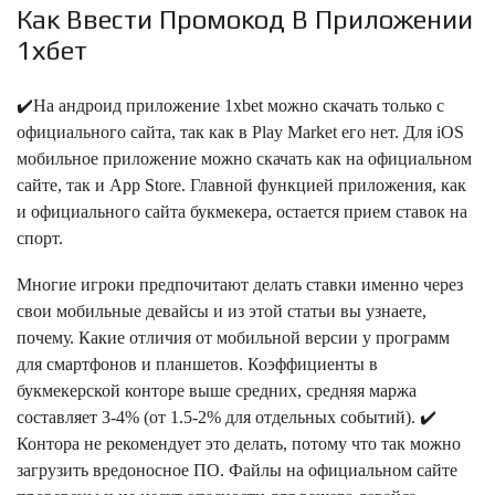
Как Ввести Промокод В Приложении
1хбет
✔️На андроид приложение 1xbet можно скачать только с
официального сайта, так как в Play Market его нет. Для iOS
мобильное приложение можно скачать как на официальном
сайте, так и App Store. Главной функцией приложения, как
и официального сайта букмекера, остается прием ставок на
спорт.
Многие игроки предпочитают делать ставки именно через
свои мобильные девайсы и из этой статьи вы узнаете,
почему. Какие отличия от мобильной версии у программ
для смартфонов и планшетов. Коэффициенты в
букмекерской конторе выше средних, средняя маржа
составляет 3-4% (от 1.5-2% для отдельных событий). ✔️
Контора не рекомендует это делать, потому что так можно
загрузить вредоносное ПО. Файлы на официальном сайте