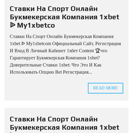
Ставки На Спорт Онлайн
Букмекерская Компания 1xbet
ᐉ My1xbetco
Ставки На Спорт Онлайн Букмекерская Компания
1xbet ᐉ My1xbetcom Официальный Сайт, Регистрация
И Вход В Личный Кабинет 1хбет Content 🏆что
Гарантирует Букмекерская Компания 1xbet?
Доверительные Ставки 1xbet: Что Это И Как
Использовать Опцию Bet Регистрация...
READ MORE
Ставки На Спорт Онлайн
Букмекерская Компания 1xbet