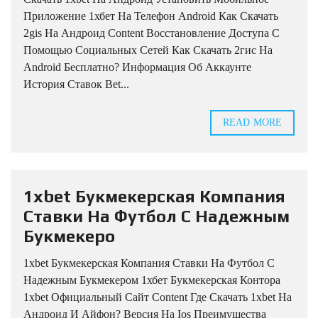
Приложение 1хбет На Телефон Android Как Скачать
2gis На Aндроид Content Восстановление Доступа С
Помощью Социальных Сетей Как Скачать 2гис На
Android Бесплатно? Информация Об Аккаунте
История Ставок Bet...
READ MORE
1xbet Букмекерская Компания
Ставки На Футбол С Надежным
Букмекеро
1xbet Букмекерская Компания Ставки На Футбол С
Надежным Букмекером 1хбет Букмекерская Контора
1xbet Официальный Сайт Content Где Скачать 1xbet На
Андроид И Айфон? Версия На Ios Преимущества