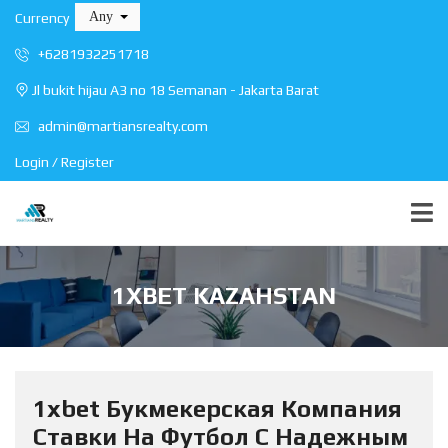
Any
Currency
+6281932251718
Jl bukit hijau A3 no 18 Semanan - Jakarta Barat
admin@martiansrealty.com
Login / Register
1XBET KAZAHSTAN
1xbet Букмекерская Компания
Ставки На Футбол С Надежным