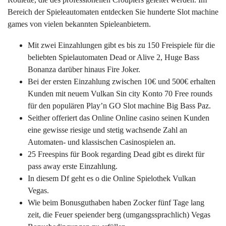
Bereich der Spieleautomaten entdecken Sie hunderte Slot machine
games von vielen bekannten Spieleanbietern.
Mit zwei Einzahlungen gibt es bis zu 150 Freispiele für die
beliebten Spielautomaten Dead or Alive 2, Huge Bass
Bonanza darüber hinaus Fire Joker.
Bei der ersten Einzahlung zwischen 10€ und 500€ erhalten
Kunden mit neuem Vulkan Sin city Konto 70 Free rounds
für den populären Play’n GO Slot machine Big Bass Paz.
Seither offeriert das Online Online casino seinen Kunden
eine gewisse riesige und stetig wachsende Zahl an
Automaten- und klassischen Casinospielen an.
25 Freespins für Book regarding Dead gibt es direkt für
pass away erste Einzahlung.
In diesem Df geht es o die Online Spielothek Vulkan
Vegas.
Wie beim Bonusguthaben haben Zocker fünf Tage lang
zeit, die Feuer speiender berg (umgangssprachlich) Vegas