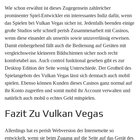
Wie schon erwähnt ist dieses Zugegensein zahlreicher
prominenter Spiel-Entwickler ein interessantes Indiz dafür, wenn
das Spielen bei Vulkan Vegas sicher ist. Jedenfalls beenden einige
große Studios sehr schnell perish Zusammenarbeit mit Casinos,
wenn diese einander als unseriös sowie unzuverlässig erweisen.
Damit einhergehend fällt auch die Bedienung auf Geräten mit
vergleichsweise kleineren Bildschirmen sicher noch recht
komfortabel aus. Auch control funktional gesehen gibt es zur
Desktop Edition der Seite wenig Unterschiede. Der Großteil des
Spielangebots des Vulkan Vegas lässt sich demnach auch mobil
spielen. Ebenso können Kunden dieses Casinos ganz normal auf
ihr Konto zugreifen und somit mobil ihr Account verwalten und
natürlich auch mobil o echtes Geld mitspielen.
Fazit Zu Vulkan Vegas
Allerdings hat es perish Webversion der Internetseite so
entwickelt, wenn sie beim Zugang auf die Seite auf das Gerät des