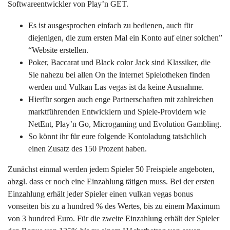
Softwareentwickler von Play’n GET.
Es ist ausgesprochen einfach zu bedienen, auch für
diejenigen, die zum ersten Mal ein Konto auf einer solchen”
“Website erstellen.
Poker, Baccarat und Black color Jack sind Klassiker, die
Sie nahezu bei allen On the internet Spielotheken finden
werden und Vulkan Las vegas ist da keine Ausnahme.
Hierfür sorgen auch enge Partnerschaften mit zahlreichen
marktführenden Entwicklern und Spiele-Providern wie
NetEnt, Play’n Go, Microgaming und Evolution Gambling.
So könnt ihr für eure folgende Kontoladung tatsächlich
einen Zusatz des 150 Prozent haben.
Zunächst einmal werden jedem Spieler 50 Freispiele angeboten,
abzgl. dass er noch eine Einzahlung tätigen muss. Bei der ersten
Einzahlung erhält jeder Spieler einen vulkan vegas bonus
vonseiten bis zu a hundred % des Wertes, bis zu einem Maximum
von 3 hundred Euro. Für die zweite Einzahlung erhält der Spieler