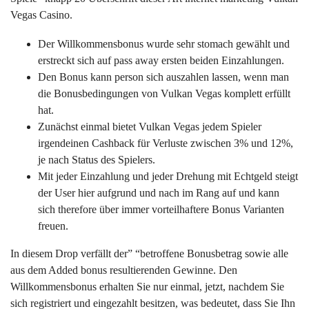
Vegas Casino.
Der Willkommensbonus wurde sehr stomach gewählt und
erstreckt sich auf pass away ersten beiden Einzahlungen.
Den Bonus kann person sich auszahlen lassen, wenn man
die Bonusbedingungen von Vulkan Vegas komplett erfüllt
hat.
Zunächst einmal bietet Vulkan Vegas jedem Spieler
irgendeinen Cashback für Verluste zwischen 3% und 12%,
je nach Status des Spielers.
Mit jeder Einzahlung und jeder Drehung mit Echtgeld steigt
der User hier aufgrund und nach im Rang auf und kann
sich therefore über immer vorteilhaftere Bonus Varianten
freuen.
In diesem Drop verfällt der” “betroffene Bonusbetrag sowie alle
aus dem Added bonus resultierenden Gewinne. Den
Willkommensbonus erhalten Sie nur einmal, jetzt, nachdem Sie
sich registriert und eingezahlt besitzen, was bedeutet, dass Sie Ihn