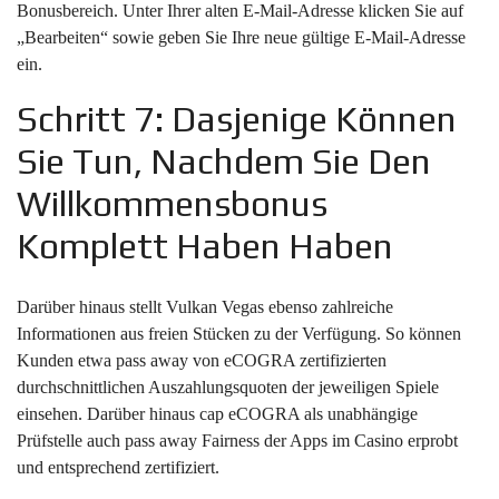
Bonusbereich. Unter Ihrer alten E-Mail-Adresse klicken Sie auf
„Bearbeiten“ sowie geben Sie Ihre neue gültige E-Mail-Adresse
ein.
Schritt 7: Dasjenige Können
Sie Tun, Nachdem Sie Den
Willkommensbonus
Komplett Haben Haben
Darüber hinaus stellt Vulkan Vegas ebenso zahlreiche
Informationen aus freien Stücken zu der Verfügung. So können
Kunden etwa pass away von eCOGRA zertifizierten
durchschnittlichen Auszahlungsquoten der jeweiligen Spiele
einsehen. Darüber hinaus cap eCOGRA als unabhängige
Prüfstelle auch pass away Fairness der Apps im Casino erprobt
und entsprechend zertifiziert.