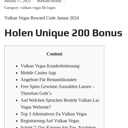
January 17, 2023
Martians Realty
Category:
vulkan vegas De login
Vulkan Vegas Reward Code Januar 2024
Holen Unique 200 Bonus
Content
Vulkan Vegas Kundenbetreuung
Mobile Casino App
Angebote Für Bestandskunden
Free Spins Gewinne Auszahlen Lassen –
Therefore Geht´s
Auf Welchen Sprachen Besteht Vulkan Las
Vegas Webseite?
Top 3 Alternativen Zu Vulkan Vegas
Registrierung Auf Vulkan Vegas
Schritt 7: Das Können Sie Tun, Nachdem