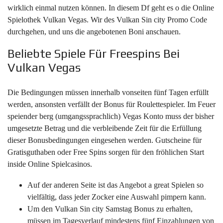
wirklich einmal nutzen können. In diesem Df geht es o die Online
Spielothek Vulkan Vegas. Wir des Vulkan Sin city Promo Code
durchgehen, und uns die angebotenen Boni anschauen.
Beliebte Spiele Für Freespins Bei
Vulkan Vegas
Die Bedingungen müssen innerhalb vonseiten fünf Tagen erfüllt
werden, ansonsten verfällt der Bonus für Roulettespieler. Im Feuer
speiender berg (umgangssprachlich) Vegas Konto muss der bisher
umgesetzte Betrag und die verbleibende Zeit für die Erfüllung
dieser Bonusbedingungen eingesehen werden. Gutscheine für
Gratisguthaben oder Free Spins sorgen für den fröhlichen Start
inside Online Spielcasinos.
Auf der anderen Seite ist das Angebot a great Spielen so
vielfältig, dass jeder Zocker eine Auswahl pimpern kann.
Um den Vulkan Sin city Samstag Bonus zu erhalten,
müssen im Tagesverlauf mindestens fünf Einzahlungen von