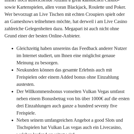
sowie Kartenspielen, allen voran Blackjack, Roulette und Poker.
Wer bevorzugt an Live Tischen mit echten Croupiers spielt oder
an Gameshows teilnehmen möchte, hat derweil i am Live Casino
zahlreiche Gelegenheiten dazu. Megapari ist auch nicht ohne
Grund einer der besten Online-Anbieter.
Gleichzeitig haben unsereins das Feedback anderer Nutzer
im Internet studiert, um Ihnen eine möglichst genaue
Meinung zu besorgen.
Neukunden können das gesamte Erlebnis auch mit
Freispielen oder einem Added bonus ohne Einzahlung
austesten.
Der Willkommensbonus vonseiten Vulkan Vegas umfasst
neben einem Bonusbetrag von bis über 1000€ auf die ersten
drei Einzahlungen auch ganze a hundred seventy five
Freispiele.
Neben seinem umfangreichen Angebot a good Slots und
Tischspielen hat Vulkan Las vegas auch ein Livecasino,