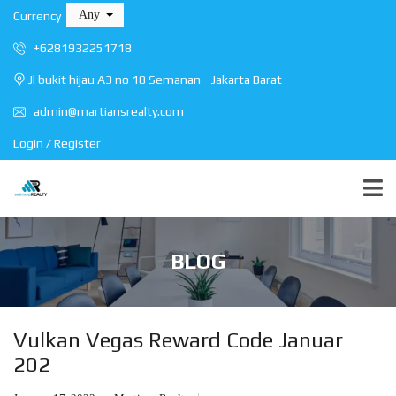
Any
Currency
+6281932251718
Jl bukit hijau A3 no 18 Semanan - Jakarta Barat
admin@martiansrealty.com
Login / Register
BLOG
Vulkan Vegas Reward Code Januar
202