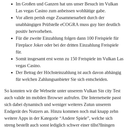
Im Großen und Ganzen hat uns unser Besuch im Vulkan
Las vegas Casino zum anbeissen wohltätige gabe.
Vor allem perish enge Zusammenarbeit durch der
unabhängigen Prüfstelle eCOGRA muss guy hier deutlich
positiv hervorheben.
Für die zweite Einzahlung folgen dann 100 Freispiele für
Fireplace Joker oder bei der dritten Einzahlung Freispiele
für.
Somit insgesamt erst wenn zu 150 Freispiele im Vulkan Las
vegas Casino.
Der Betrag der Höchsteinzahlung ist auch davon abhängig
für welchen Zahlungsanbieter Sie sich entscheiden.
So konnten wir die Webseite unter unserem Vulkan Sin city Test
auch valide im mobilen Browser aufrufen. Die Internetseite passt
sich dabei dynamisch und weniger weiteres Zutun unserem
Endgerät des Nutzers an. Hinzu kommen noch mal knapp zehn
weitere Apps in der Kategorie “Andere Spiele”, welche sich
streng bestellt auch sonst lediglich schwer einer tillst?llningen