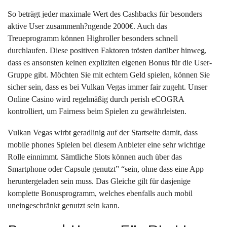
So beträgt jeder maximale Wert des Cashbacks für besonders
aktive User zusammenh?ngende 2000€. Auch das
Treueprogramm können Highroller besonders schnell
durchlaufen. Diese positiven Faktoren trösten darüber hinweg,
dass es ansonsten keinen expliziten eigenen Bonus für die User-
Gruppe gibt. Möchten Sie mit echtem Geld spielen, können Sie
sicher sein, dass es bei Vulkan Vegas immer fair zugeht. Unser
Online Casino wird regelmäßig durch perish eCOGRA
kontrolliert, um Fairness beim Spielen zu gewährleisten.
Vulkan Vegas wirbt geradlinig auf der Startseite damit, dass
mobile phones Spielen bei diesem Anbieter eine sehr wichtige
Rolle einnimmt. Sämtliche Slots können auch über das
Smartphone oder Capsule genutzt” “sein, ohne dass eine App
heruntergeladen sein muss. Das Gleiche gilt für dasjenige
komplette Bonusprogramm, welches ebenfalls auch mobil
uneingeschränkt genutzt sein kann.