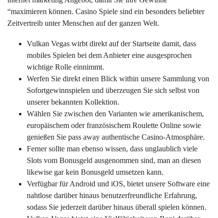
“maximieren können. Casino Spiele sind ein besonders beliebter
Zeitvertreib unter Menschen auf der ganzen Welt.
Vulkan Vegas wirbt direkt auf der Startseite damit, dass
mobiles Spielen bei dem Anbieter eine ausgesprochen
wichtige Rolle einnimmt.
Werfen Sie direkt einen Blick within unsere Sammlung von
Sofortgewinnspielen und überzeugen Sie sich selbst von
unserer bekannten Kollektion.
Wählen Sie zwischen den Varianten wie amerikanischem,
europäischem oder französischem Roulette Online sowie
genießen Sie pass away authentische Casino-Atmosphäre.
Ferner sollte man ebenso wissen, dass unglaublich viele
Slots vom Bonusgeld ausgenommen sind, man an diesen
likewise gar kein Bonusgeld umsetzen kann.
Verfügbar für Android und iOS, bietet unsere Software eine
nahtlose darüber hinaus benutzerfreundliche Erfahrung,
sodass Sie jederzeit darüber hinaus überall spielen können.