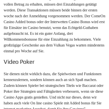
vollen Betrag zu erhalten, müssen drei Einzahlungen getätigt
werden. Diese Transaktionen müssen beide binnen der ersten
woche nach der Anmeldung vorgenommen werden. Der ComeOn
Casino Added bonus oder der Interwetten Casino Bonus wird erst
für Einsätze im Casino benutzt, wenn das Echtgeld-Guthaben
aufgebraucht ist. Es ist ein guter Anfang, drei
Willkommensbonusse für eine Einzahlung zu bekommen. Viele
großzügige Geschenke aus dem Vulkan Vegas warten mindestens
einmal pro Woche auf Sie.
Video Poker
Sie dienen nicht wirklich dazu, die Spielweisen und Funktionen
kennenzulernen, sondern können auch an sich Spaß machen.
Zudem können Spieler bei strategischen Titeln wie Baccarat oder
Poker ihre Strategien und Fähigkeiten verbessern, wenn sie diese
Casino Apps gratis genießen. Und nicht nur dieses, denn wir
haben auch viele On line casino Spiele mit Added bonus für Sie
internet marketing Angebot, damit Sie ihre Gewinne”