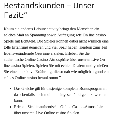
Bestandskunden – Unser
Fazit:”
Kaum ein anderes Leisure activity bringt den Menschen ein
solches Maß an Spannung sowie Aufregung wie On line casino
Spiele mit Echtgeld. Die Spieler können dabei nicht wirklich eine
tolle Erfahrung genießen und viel Spaß haben, sondern zum Teil
lebensverändernde Gewinne erzielen. Erleben Sie die
authentische Online Casino-Atmosphäre über unseren Live On
line casino Spielen. Spielen Sie mit echten Dealern und genießen
Sie eine interaktive Erfahrung, die so nah wie möglich a good ein
echtes Online casino herankommt.”
Das Gleiche gilt für dasjenige komplette Bonusprogramm,
das ebenfalls auch mobil uneingeschränkt genutzt werden
kann.
Erleben Sie die authentische Online Casino-Atmosphäre
über unseren Live Online casino Spielen.