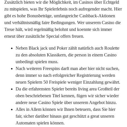
Zusätzlich bieten wir die Möglichkeit, im Casinos über Echtgeld
zu mitspielen, was Ihr Spielerlebnis noch aufregender macht. Hier
gibt es hohe Bonusbeträge, umfangreiche Cashback-Aktionen
und verhältnismäßig faire Bedingungen. Wer unserem Casino die
Treue hält, wird regelmäßig belohnt und koennte sich immer
erneut über zusätzliche Special offers freuen.
Neben Black jack und Poker zählt natürlich auch Roulette
zu den absoluten Klassikern, die person in einem Casino
unbedingt spielen muss.
Nach weiteren Freespins darft man aber hier nicht suchen,
denn immer so nach erfolgreicher Registrierung werden
neuen Spielern 50 Freispiele weniger Einzahlung gewährt.
Da die erfahrensten Spieler bereits living area Großteil der
oben beschriebenen Titel kennen, fügen wir sicher wieder
andere neue Casino Spiele über unserem Angebot hinzu.
Alles in Allem können wir Ihnen beteuern, dass Sie hier
fair, sicher darüber hinaus gut geschützt a great unseren
Automaten spielen können.