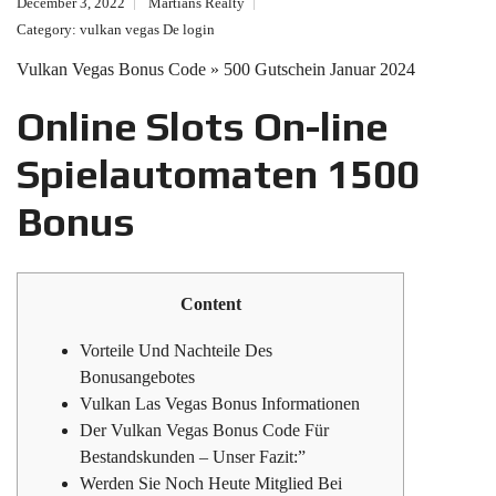
December 3, 2022
Martians Realty
Category:
vulkan vegas De login
Vulkan Vegas Bonus Code » 500 Gutschein Januar 2024
Online Slots On-line
Spielautomaten 1500
Bonus
Content
Vorteile Und Nachteile Des
Bonusangebotes
Vulkan Las Vegas Bonus Informationen
Der Vulkan Vegas Bonus Code Für
Bestandskunden – Unser Fazit:”
Werden Sie Noch Heute Mitglied Bei