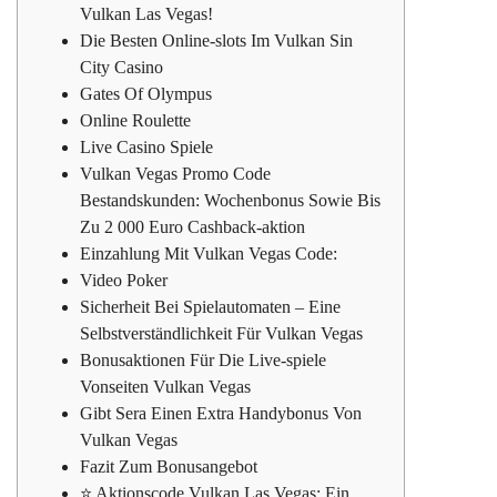
Vulkan Las Vegas!
Die Besten Online-slots Im Vulkan Sin
City Casino
Gates Of Olympus
Online Roulette
Live Casino Spiele
Vulkan Vegas Promo Code
Bestandskunden: Wochenbonus Sowie Bis
Zu 2 000 Euro Cashback-aktion
Einzahlung Mit Vulkan Vegas Code:
Video Poker
Sicherheit Bei Spielautomaten – Eine
Selbstverständlichkeit Für Vulkan Vegas
Bonusaktionen Für Die Live-spiele
Vonseiten Vulkan Vegas
Gibt Sera Einen Extra Handybonus Von
Vulkan Vegas
Fazit Zum Bonusangebot
⭐ Aktionscode Vulkan Las Vegas: Ein