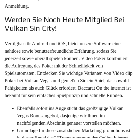
Anmeldung.
Werden Sie Noch Heute Mitglied Bei
Vulkan Sin City!
Verfügbar für Android und iOS, bietet unsere Software eine
nahtlose sowie benutzerfreundliche Erfahrung, sodass Sie
jederzeit sowie überall spielen können. Video Poker kombiniert
die Aufregung des Poker mit der Schnelligkeit von
Spielautomaten. Entdecken Sie wichtige Varianten von Video clip
Poker bei Vulkan Vegas und genießen Sie ein Spiel, das sowohl
Fähigkeiten als auch Glück erfordert. Baccarat On the internet ist
bekannt für sein einfaches Spielprinzip und schnelle Runden.
Ebenfalls sofort ins Auge sticht das großzügige Vulkan
Vegas Bonusangebot, dasjenige wir Ihnen im
nachfolgenden Abschnitt genauer vorstellen möchten.
Grundlage für diese zusätzlichen Marketing promotions ist
in dieser Regel das” “Treueprogramm des Online Internet