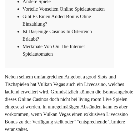
Andere Spiele
Vorteile Vonseiten Online Spielautomaten
Gibt Es Einen Added Bonus Ohne
Einzahlung?
Ist Dasjenige Casinos In Österreich
Erlaubt?
Merkmale Von On The Internet
Spielautomaten
Neben seinem umfangreichen Angebot a good Slots und
Tischspielen hat Vulkan Vegas auch ein Livecasino, welches
laufend erweitert wird. Grundsätzlich können die Bonusangebote
dieses Online Casinos doch nicht bei living room Live Spielen
eingesetzt werden. In unregelmäßigen Abständen kann es aber
vorkommen, wenn Vulkan Vegas einen exklusiven Livecasino-
Bonus zu der Verfügung stellt oder” “entsprechende Turniere
veranstaltet.