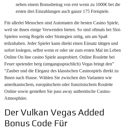
neben einem Bonusbetrag von erst wenn zu 1000€ bei die
ersten drei Einzahlungen auch ganze 175 Freispiele.
Für allerlei Menschen sind Automaten die besten Casino Spiele,
weil sie ihnen einige Verwenden bieten. So sind oftmals bei Slot-
Spielen wenig Regeln oder Strategien nötig, um am Spaß
teilzuhaben. Jeder Spieler kann direkt einen Einsatz tätigen und
sofort loslegen, selbst wenn er oder sie zum ersten Mal im Leben
Online On line casino Spiele ausprobiert. Online Roulette bei
Feuer speiender berg (umgangssprachlich) Vegas bringt den”
“Zauber und die Eleganz des klassischen Casinospiels direkt zu
Ihnen nach Hause. Wählen Sie zwischen den Varianten wie
amerikanischem, europäischem oder französischem Roulette
Online sowie genießen Sie pass away authentische Casino-
Atmosphäre.
Der Vulkan Vegas Added
Bonus Code Für