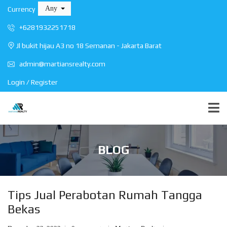
Any
Currency
+6281932251718
Jl bukit hijau A3 no 18 Semanan - Jakarta Barat
admin@martiansrealty.com
Login / Register
BLOG
Tips Jual Perabotan Rumah Tangga
Bekas