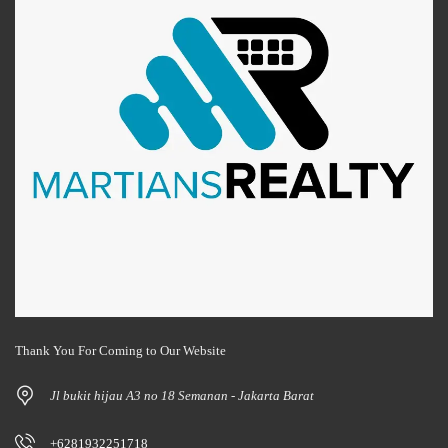
Thank You For Coming to Our Website
Jl bukit hijau A3 no 18 Semanan - Jakarta Barat
+6281932251718