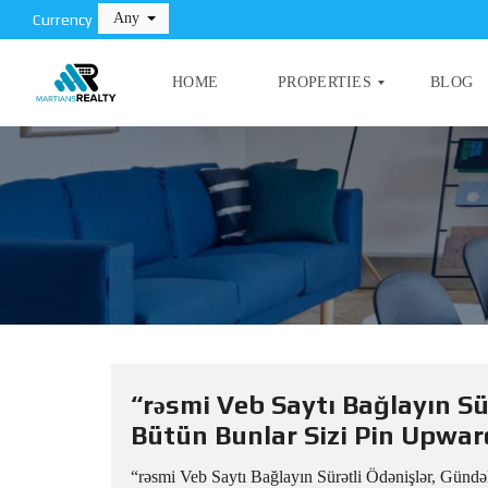
Any
Currency
HOME
PROPERTIES
BLOG
T
I
P
L
E
A
P
N
R
D
O
P
E
C
R
O
T
M
Y
M
“rəsmi Veb Saytı Bağlayın️ Sü
E
R
Bütün Bunlar Sizi Pin Upwar
C
I
A
“rəsmi Veb Saytı Bağlayın️ Sürətli Ödənişlər, Günd