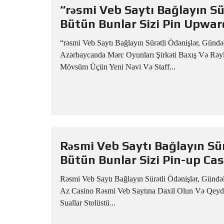
“rəsmi Veb Saytı Bağlayın️ Sü
Bütün Bunlar Sizi Pin Upwar
“rəsmi Veb Saytı Bağlayın️ Sürətli Ödənişlər, Günd
Azərbaycanda Mərc Oyunları Şirkəti Baxış Və Rəyl
Mövsüm Üçün Yeni Navi Və Staff...
Rəsmi Veb Saytı Bağlayın️ Sür
Bütün Bunlar Sizi Pin-up Cas
Rəsmi Veb Saytı Bağlayın️ Sürətli Ödənişlər, Günd
Az Casino Rəsmi Veb Saytına Daxil Olun Və Qeydi
Suallar Stolüstü...