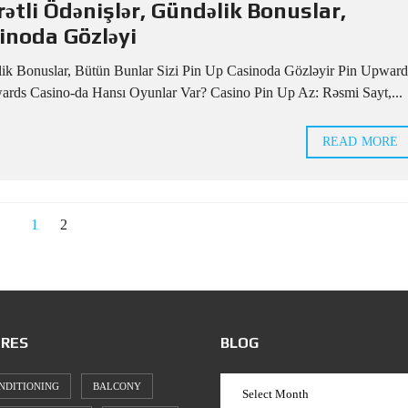
ətli Ödənişlər, Gündəlik Bonuslar,
inoda Gözləyi
əlik Bonuslar, Bütün Bunlar Sizi Pin Up Casinoda Gözləyir Pin Upward
wards Casino-da Hansı Oyunlar Var? Casino Pin Up Az: Rəsmi Sayt,...
READ MORE
1
2
RES
BLOG
NDITIONING
BALCONY