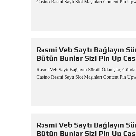
Casino Rəsmi Saytı Slot Maşınları Content Pin Up
Rəsmi Veb Saytı Bağlayın️ Sür
Bütün Bunlar Sizi Pin Up Cas
Rəsmi Veb Saytı Bağlayın️ Sürətli Ödənişlər, Günd
Casino Rəsmi Saytı Slot Maşınları Content Pin Up
Rəsmi Veb Saytı Bağlayın️ Sür
Bütün Bunlar Sizi Pin Up Cas