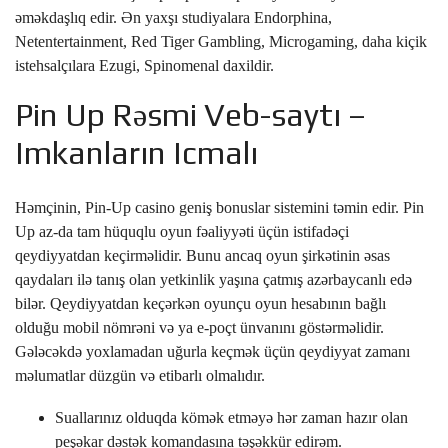
əməkdaşlıq edir. Ən yaxşı studiyalara Endorphina,
Netentertainment, Red Tiger Gambling, Microgaming, daha kiçik
istehsalçılara Ezugi, Spinomenal daxildir.
Pin Up Rəsmi Veb-saytı –
Imkanların Icmalı
Həmçinin, Pin-Up casino geniş bonuslar sistemini təmin edir. Pin
Up az-da tam hüquqlu oyun fəaliyyəti üçün istifadəçi
qeydiyyatdan keçirməlidir. Bunu ancaq oyun şirkətinin əsas
qaydaları ilə tanış olan yetkinlik yaşına çatmış azərbaycanlı edə
bilər. Qeydiyyatdan keçərkən oyunçu oyun hesabının bağlı
olduğu mobil nömrəni və ya e-poçt ünvanını göstərməlidir.
Gələcəkdə yoxlamadan uğurla keçmək üçün qeydiyyat zamanı
məlumatlar düzgün və etibarlı olmalıdır.
Suallarınız olduqda kömək etməyə hər zaman hazır olan
peşəkar dəstək komandasına təşəkkür edirəm.