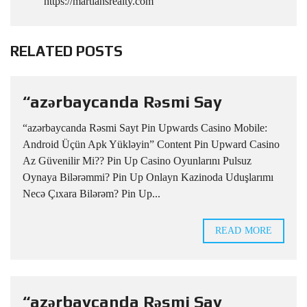
https://martiansrealty.com
RELATED POSTS
“azərbaycanda Rəsmi Say
“azərbaycanda Rəsmi Sayt Pin Upwards Casino Mobile:
Android Üçün Apk Yükləyin” Content Pin Upward Casino
Az Güvenilir Mi?? Pin Up Casino Oyunlarını Pulsuz
Oynaya Bilərəmmi? Pin Up Onlayn Kazinoda Uduşlarımı
Necə Çıxara Bilərəm? Pin Up...
READ MORE
“azərbaycanda Rəsmi Say