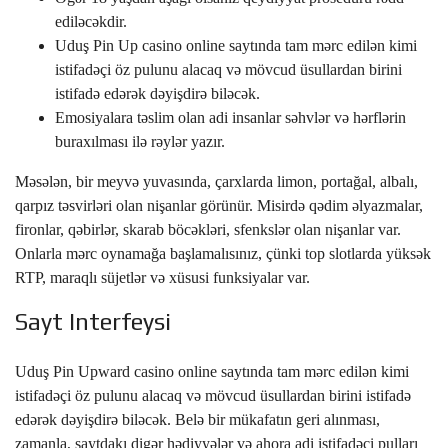
ediləcəkdir.
Uduş Pin Up casino online saytında tam mərc edilən kimi
istifadəçi öz pulunu alacaq və mövcud üsullardan birini
istifadə edərək dəyişdirə biləcək.
Emosiyalara təslim olan adi insanlar səhvlər və hərflərin
buraxılması ilə rəylər yazır.
Məsələn, bir meyvə yuvasında, çarxlarda limon, portağal, albalı,
qarpız təsvirləri olan nişanlar görünür. Misirdə qədim əlyazmalar,
fironlar, qəbirlər, skarab böcəkləri, sfenkslər olan nişanlar var.
Onlarla mərc oynamağa başlamalısınız, çünki top slotlarda yüksək
RTP, maraqlı süjetlər və xüsusi funksiyalar var.
Sayt Interfeysi
Uduş Pin Upward casino online saytında tam mərc edilən kimi
istifadəçi öz pulunu alacaq və mövcud üsullardan birini istifadə
edərək dəyişdirə biləcək. Belə bir mükafatın geri alınması,
zamanla, saytdakı digər hədiyyələr və ahora adi istifadəçi pulları