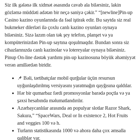
Siz ilk gələnə ilk xidmət əsasında cavab ala bilərsiniz, lakin
gözləmə müddəti adətən bir neçə saniyə çəkir.” “[newline]Pin-up
Casino kazino oyunlarında da fəal iştirak edir. Bu saytda siz real
bukmeker dilerləri ilə çoxlu canlı kazino oyunları oynaya
bilərsiniz. Sizə lazım olan tək şey telefon, planşet və ya
kompüterinizdən Pin-up saytına qoşulmaqdır. Bundan sonra siz
cihazlarınızda canlı kazinolar və lotereyalar oynaya bilərsiniz.
Pinup On-line dəstək yardımı pin-up kazinosuna böyük əhəmiyyət
verən amillərdən biridir.
📌 Bəli, tərtibatçılar mobil qurğular üçün resursun
uyğunlaşdırılmış versiyasını yaratmağın qayğısına qaldılar.
Hər bir qumarbaz fərdi promosyonlar barədə poçtla və ya
şəxsi hesabında məlumatlandırılır.
Azərbaycanlılar arasında ən populyar slotlar Razor Shark,
Sakura,” “SpaceWars, Deal or In existence 2, Hot Fruits
and veggies 100 və h.
Turların statistikasında 1000 və ahora daha çox əmsalla
qaliblər var.