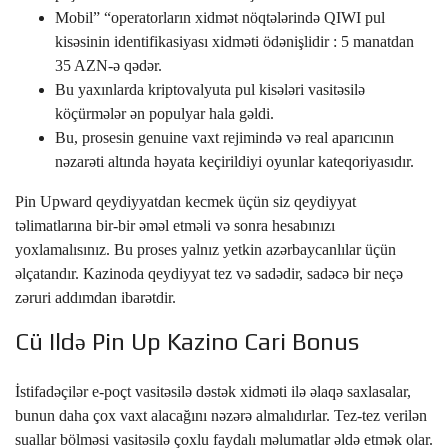
Mobil” “operatorların xidmət nöqtələrində QIWI pul
kisəsinin identifikasiyası xidməti ödənişlidir : 5 manatdan
35 AZN-ə qədər.
Bu yaxınlarda kriptovalyuta pul kisələri vasitəsilə
köçürmələr ən populyar hala gəldi.
Bu, prosesin genuine vaxt rejimində və real aparıcının
nəzarəti altında həyata keçirildiyi oyunlar kateqoriyasıdır.
Pin Upward qeydiyyatdan kecmek üçün siz qeydiyyat
təlimatlarına bir-bir əməl etməli və sonra hesabınızı
yoxlamalısınız. Bu proses yalnız yetkin azərbaycanlılar üçün
əlçatandır. Kazinoda qeydiyyat tez və sadədir, sadəcə bir neçə
zəruri addımdan ibarətdir.
Cü Ildə Pin Up Kazino Cari Bonus
İstifadəçilər e-poçt vasitəsilə dəstək xidməti ilə əlaqə saxlasalar,
bunun daha çox vaxt alacağını nəzərə almalıdırlar. Tez-tez verilən
suallar bölməsi vasitəsilə çoxlu faydalı məlumatlar əldə etmək olar.