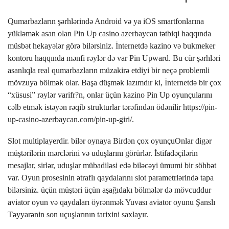
Qumarbazların şərhlərində Android və ya iOS smartfonlarına
yükləmək asan olan Pin Up casino azerbaycan tətbiqi haqqında
müsbət hekayələr görə bilərsiniz. İnternetdə kazino və bukmeker
kontoru haqqında mənfi rəylər də var Pin Upward. Bu cür şərhləri
asanlıqla real qumarbazların müzakirə etdiyi bir neçə problemli
mövzuya bölmək olar. Başa düşmək lazımdır ki, İnternetdə bir çox
“xüsusi” rəylər varifr?n, onlar üçün kazino Pin Up oyunçularını
cəlb etmək istəyən rəqib strukturlar tərəfindən ödənilir
https://pin-
up-casino-azerbaycan.com/pin-up-giri/
.
Slot multiplayerdir. bilər oynaya Birdən çox oyunçuOnlar digər
müştərilərin mərclərini və uduşlarını görürlər. İstifadəçilərin
mesajlar, sirlər, uduşlar mübadiləsi edə biləcəyi ümumi bir söhbət
var. Oyun prosesinin ətraflı qaydalarını slot parametrlərində tapa
bilərsiniz. üçün müştəri üçün aşağıdakı bölmələr də mövcuddur
aviator oyun və qaydaları öyrənmək Yuvası aviator oyunu Şanslı
Təyyarənin son uçuşlarının tarixini saxlayır.