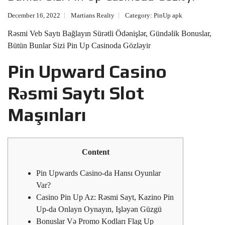
December 16, 2022
Martians Realty
Category:
PinUp apk
Rəsmi Veb Saytı Bağlayın️ Sürətli Ödənişlər, Gündəlik Bonuslar,
Bütün Bunlar Sizi Pin Up Casinoda Gözləyir
Pin Upward Casino
Rəsmi Saytı Slot
Maşınları
Content
Pin Upwards Casino-da Hansı Oyunlar
Var?
Casino Pin Up Az: Rəsmi Sayt, Kazino Pin
Up-da Onlayn Oynayın, Işləyən Güzgü
Bonuslar Və Promo Kodları Flag Up