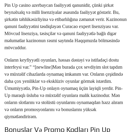
Pin Up casino azerbaycan fəaliyyəti qanunidir, çünki şirkət
beynəlxalq və milli lisenziyalar əsasında fəaliyyət göstərir. Bu,
şirkətin təhlükəsizliyinə və etibarlılığına zəmanət verir. Kazinonun
qanuni fəaliyyətini təsdiqləyən Curacao expert lisenziyası var.
Mövcud lisenziya, təsisçilər və qanuni fəaliyyətlə bağlı digər
məlumatlar kazinonun rəsmi saytında Haqqımızda bölməsində
mövcuddur.
Onların keyfiyyətli oyunları, həssas dəstəyi və istifadəçi dostu
interfeysi var.” “[newline]Mən burada çox sevdiyim slot tapdım
və müxtəlif cihazlarda oynamaq imkanım var. Onların çeşidində
daha çox yeniliklər və eksklüziv oyunlar görmək istərdim.
Ümumiyyətlə, Pin-Up onlayn oynamaq üçün layiqli yerdir. Pin-
Up maraqlı üsluba və müxtəlif oyunlara malik kazinodur. Mən
onların slotlarını və stolüstü oyunlarını oynamaqdan həzz alıram
və onların promosyonlarını və bonuslarını yüksək
qiymətləndirirəm.
Bonuslar Və Promo Kodları Pin Up