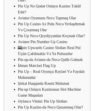
Olar?
Pin Up Nə Qədər Onlayn Kazino Təklif
Edir?
Aviator Oyununu Necə Tapmaq Olar
Pin Up Casino Az Pulu Necə Yerləşdirmək
Və Çıxarmaq Olar
Pin Up Necə Qeydiyyatdan Keçmək Olar?
Aviator Pin Number Up Casino
🎰pin Upwards Casino Slotları Real Pul
Üçün Çəkilməklə Və Ya Pulsuzdur
Pin-up-da Aviator-da Necə Qalib Gəlmək
İdman Mərcləri Flag Up
Pin Up – Real Oyunçu Rəyləri Və Faydalı
Məlumatlar
Şirkət Haqqında Rəsmi Məlumat
Pin-up Onlayn Kazinonun Slot Machine
Game Maşınları
Əyləncə Vitrini: Pin Up Slotları
Pin Up Kazino-da Necə Qazanmaq Olar?