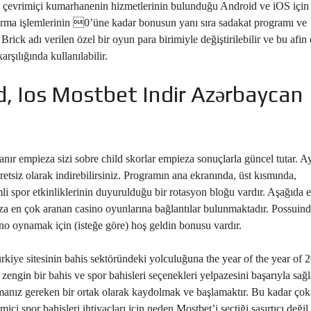
 çevrimiçi kumarhanenin hizmetlerinin bulunduğu Android ve iOS için
tırma işlemlerinin 0’üne kadar bonusun yanı sıra sadakat programı ve
Brick adı verilen özel bir oyun para birimiyle değiştirilebilir ve bu afin
rşılığında kullanılabilir.
, Ios Mostbet Indir Azərbaycan
nır empieza sizi sobre child skorlar empieza sonuçlarla güncel tutar. A
siz olarak indirebilirsiniz. Programın ana ekranında, üst kısmında,
li spor etkinliklerinin duyurulduğu bir rotasyon bloğu vardır. Aşağıda 
ieza en çok aranan casino oyunlarına bağlantılar bulunmaktadır. Possuin
no oynamak için (isteğe göre) hoş geldin bonusu vardır.
ye sitesinin bahis sektöründeki yolculuğuna the year of the year of 
zengin bir bahis ve spor bahisleri seçenekleri yelpazesini başarıyla sağl
pmanız gereken bir ortak olarak kaydolmak ve başlamaktır. Bu kadar çok
miçi spor bahisleri ihtiyaçları için neden Mostbet’i seçtiği şaşırtıcı değil.