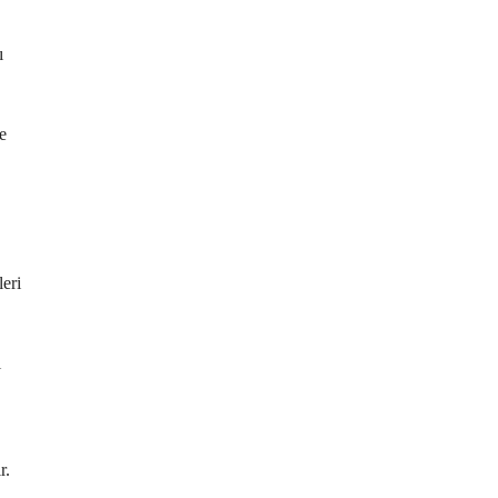
ı
e
leri
i
r.