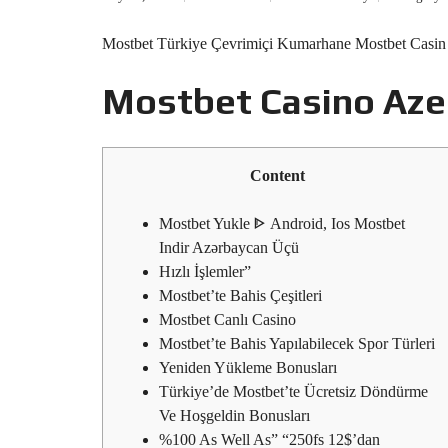
L
Mostbet Türkiye Çevrimiçi Kumarhane Mostbet Casin 
O
F
F
Mostbet Casino Aze
I
C
E
A
Content
P
A
R
Mostbet Yukle ᐈ Android, Ios Mostbet
T
Indir Azərbaycan Üçü
M
E
Hızlı İşlemler”
N
Mostbet’te Bahis Çeşitleri
T
Mostbet Canlı Casino
Mostbet’te Bahis Yapılabilecek Spor Türleri
H
O
Yeniden Yükleme Bonusları
U
S
Türkiye’de Mostbet’te Ücretsiz Döndürme
E
Ve Hoşgeldin Bonusları
%100 As Well As” “250fs 12$’dan