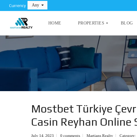
Any
Currency
HOME
PROPERTIES
BLOG
T
I
P
L
E
A
P
N
R
D
O
P
E
C
R
O
T
Mostbet Türkiye Çev
M
Y
M
E
Casin Reyhan Online S
R
C
I
A
July 14, 2023
0 comments
Martians Realty
Category: