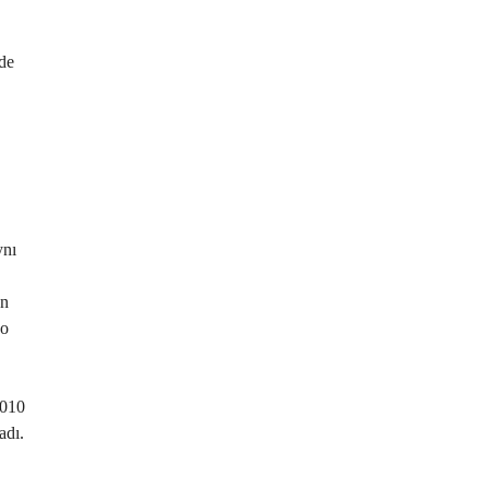
 de
ynı
en
do
2010
adı.