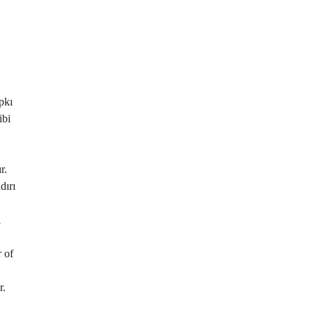
pkı
ibi
r.
dırı
l
 of
r.