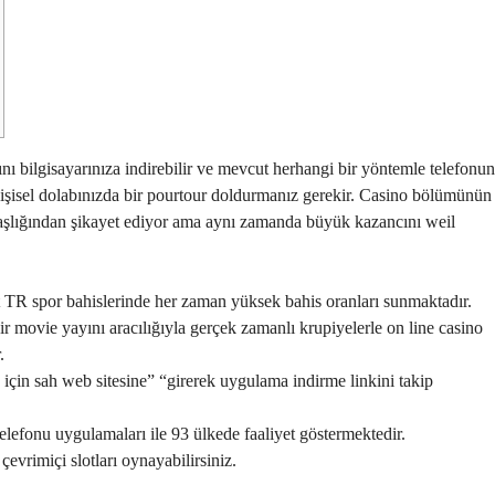
nı bilgisayarınıza indirebilir ve mevcut herhangi bir yöntemle telefonu
 kişisel dolabınızda bir pourtour doldurmanız gerekir. Casino bölümünün
avaşlığından şikayet ediyor ama aynı zamanda büyük kazancını weil
t TR spor bahislerinde her zaman yüksek bahis oranları sunmaktadır.
bir movie yayını aracılığıyla gerçek zamanlı krupiyelerle on line casino
.
için sah web sitesine” “girerek uygulama indirme linkini takip
telefonu uygulamaları ile 93 ülkede faaliyet göstermektedir.
evrimiçi slotları oynayabilirsiniz.