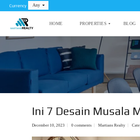
Any
Currency
HOME
PROPERTIES
BLOG
T
I
P
L
E
A
P
N
R
D
O
P
E
C
R
O
T
Ini 7 Desain Musala
M
Y
M
E
R
December 10, 2023
0 comments
Martians Realty
Cate
C
I
A