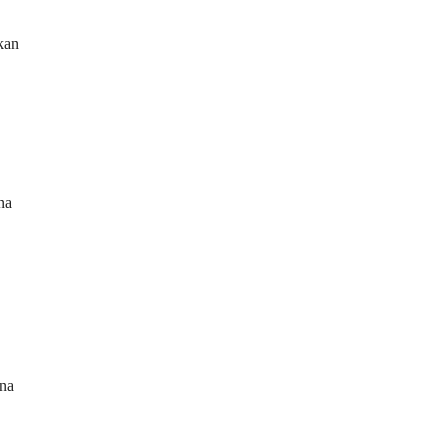
kan
na
ena