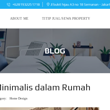
+6281932251718
Jl bukit hijau A3 no 18 Semanan - Jakar
ABOUT ME
TITIP JUAL/SEWA PROPERTY
BLOG
 Minimalis dalam Rumah
gory:
Home Design