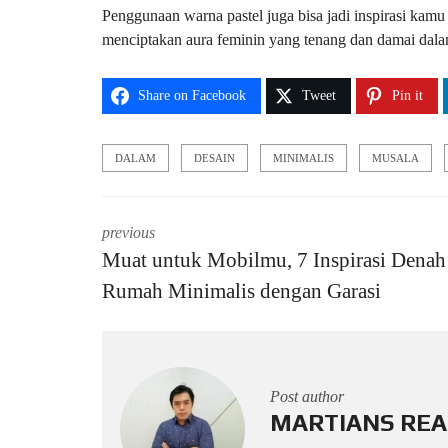
Penggunaan warna pastel juga bisa jadi inspirasi ka
menciptakan aura feminin yang tenang dan damai dala
Share on Facebook
Tweet
Pin it
DALAM
DESAIN
MINIMALIS
MUSALA
previous
Muat untuk Mobilmu, 7 Inspirasi Denah
Rumah Minimalis dengan Garasi
Post author
MARTIANS REA