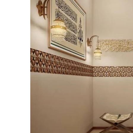
L
O
F
F
I
C
E
A
P
A
R
T
M
E
N
T
H
O
U
S
E