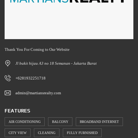
Thank You For Coming to Our Website
Jl bukit hijau A3 no 18 Semanan - Jakarta Barat
+6281932251718
admin@martiansrealty.com
FEATURES
AIR CONDITIONING
BALCONY
BROADBAND INTERNET
CITY VIEW
CLEANING
FULLY FURNISHED