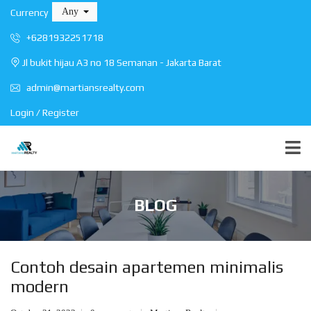
Any
Currency
+6281932251718
Jl bukit hijau A3 no 18 Semanan - Jakarta Barat
admin@martiansrealty.com
Login / Register
BLOG
Contoh desain apartemen minimalis
modern