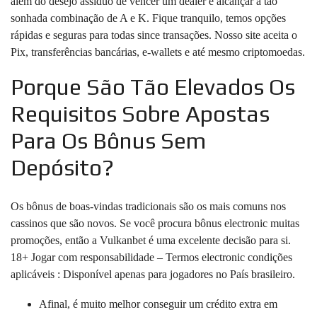
além do desejo assiduo de vencer um dealer e alcançar a tão
sonhada combinação de A e K. Fique tranquilo, temos opções
rápidas e seguras para todas since transações. Nosso site aceita o
Pix, transferências bancárias, e-wallets e até mesmo criptomoedas.
Porque São Tão Elevados Os
Requisitos Sobre Apostas
Para Os Bônus Sem
Depósito?
Os bônus de boas-vindas tradicionais são os mais comuns nos
cassinos que são novos. Se você procura bônus electronic muitas
promoções, então a Vulkanbet é uma excelente decisão para si.
18+ Jogar com responsabilidade – Termos electronic condições
aplicáveis : Disponível apenas para jogadores no País brasileiro.
Afinal, é muito melhor conseguir um crédito extra em