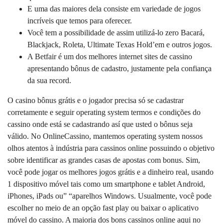
E uma das maiores dela consiste em variedade de jogos
incríveis que temos para oferecer.
Você tem a possibilidade de assim utilizá-lo zero Bacará,
Blackjack, Roleta, Ultimate Texas Hold’em e outros jogos.
A Betfair é um dos melhores internet sites de cassino
apresentando bônus de cadastro, justamente pela confiança
da sua record.
O casino bônus grátis e o jogador precisa só se cadastrar
corretamente e seguir operating system termos e condições do
cassino onde está se cadastrando así que usted o bônus seja
válido. No OnlineCassino, mantemos operating system nossos
olhos atentos à indústria para cassinos online possuindo o objetivo
sobre identificar as grandes casas de apostas com bonus. Sim,
você pode jogar os melhores jogos grátis e a dinheiro real, usando
1 dispositivo móvel tais como um smartphone e tablet Android,
iPhones, iPads ou” “aparelhos Windows. Usualmente, você pode
escolher no meio de an opção fast play ou baixar o aplicativo
móvel do cassino. A maioria dos bons cassinos online aqui no