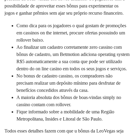
possibilidade de aproveitar esses bônus para experimentar os
jogos e ganhar prêmios sem ajar seu próprio recurso financeiro.
Como dica para os jogadores o qual gostam de promoções
em cassinos on the internet, procure ofertas possuindo um
rollover baixo.
Ao finalizar um cadastro corretamente zero cassino com
bônus de cadastro, um Betmotion adiciona operating system
R$5 automaticamente a sua conta que pode ser utilizado
dentro do on line casino em todos os seus jogos e serviços.
No bonus de cadastro cassino, os compradores não
precisam realizar um depósito mínimo para desfrutar de
benefícios concedidos através da casa.
A maioria absoluta dos bônus de boas-vindas simply no
cassino contam com rollover.
Fique informado sobre a mobilidade de uma Região
Metropolitana, Insides e Litoral de São Paulo.
Todos esses detalhes fazem com que u bônus da LeoVegas seja