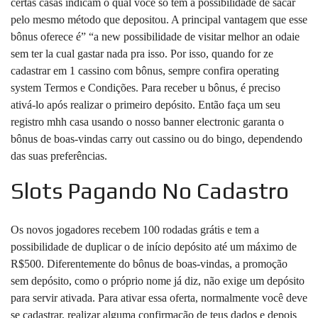
certas casas indicam o qual você só tem a possibilidade de sacar
pelo mesmo método que depositou. A principal vantagem que esse
bônus oferece é” “a new possibilidade de visitar melhor an odaie
sem ter la cual gastar nada pra isso. Por isso, quando for ze
cadastrar em 1 cassino com bônus, sempre confira operating
system Termos e Condições. Para receber u bônus, é preciso
ativá-lo após realizar o primeiro depósito. Então faça um seu
registro mhh casa usando o nosso banner electronic garanta o
bônus de boas-vindas carry out cassino ou do bingo, dependendo
das suas preferências.
Slots Pagando No Cadastro
Os novos jogadores recebem 100 rodadas grátis e tem a
possibilidade de duplicar o de início depósito até um máximo de
R$500. Diferentemente do bônus de boas-vindas, a promoção
sem depósito, como o próprio nome já diz, não exige um depósito
para servir ativada. Para ativar essa oferta, normalmente você deve
se cadastrar, realizar alguma confirmação de teus dados e depois