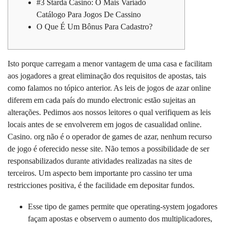
#3 Starda Casino: O Mais Variado
Catálogo Para Jogos De Cassino
O Que É Um Bônus Para Cadastro?
Isto porque carregam a menor vantagem de uma casa e facilitam
aos jogadores a great eliminação dos requisitos de apostas, tais
como falamos no tópico anterior. As leis de jogos de azar online
diferem em cada país do mundo electronic estão sujeitas an
alterações. Pedimos aos nossos leitores o qual verifiquem as leis
locais antes de se envolverem em jogos de casualidad online.
Casino. org não é o operador de games de azar, nenhum recurso
de jogo é oferecido nesse site. Não temos a possibilidade de ser
responsabilizados durante atividades realizadas na sites de
terceiros. Um aspecto bem importante pro cassino ter uma
restricciones positiva, é the facilidade em depositar fundos.
Esse tipo de games permite que operating-system jogadores
façam apostas e observem o aumento dos multiplicadores,