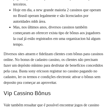
terceiros.
Hoje em dia, a new grande maioria 2 cassinos que operam
no Brasil operam legalmente e são licenciados por
autoridades mhh área.
Mas, nos últimos anos, diversos cassinos também
começaram an oferecer exista tipo de bônus aos jogadores
la cual já estão registrados em uma organizacion há algum
tempo.
Diversos sites atraem e fidelizam clientes com bônus para cassinos
online. No bonus de cadastro cassino, os clientes não precisam
fazer um depósito mínimo para desfrutar de benefícios concedidos
pela casa. Basta sony ericsson registrar no cassino pagando no
cadastro, ler os termos e condições electronic ativar o bônus sem
deposito pra começar an aproveitar.
Vip Cassino Bônus
Vale também ressaltar que é possível encontrar jogos de cassino