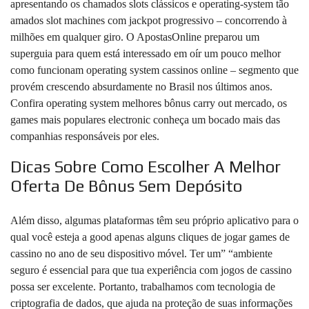
apresentando os chamados slots clássicos e operating-system tão
amados slot machines com jackpot progressivo – concorrendo à
milhões em qualquer giro. O ApostasOnline preparou um
superguia para quem está interessado em oír um pouco melhor
como funcionam operating system cassinos online – segmento que
provém crescendo absurdamente no Brasil nos últimos anos.
Confira operating system melhores bônus carry out mercado, os
games mais populares electronic conheça um bocado mais das
companhias responsáveis por eles.
Dicas Sobre Como Escolher A Melhor
Oferta De Bônus Sem Depósito
Além disso, algumas plataformas têm seu próprio aplicativo para o
qual você esteja a good apenas alguns cliques de jogar games de
cassino no ano de seu dispositivo móvel. Ter um” “ambiente
seguro é essencial para que tua experiência com jogos de cassino
possa ser excelente. Portanto, trabalhamos com tecnologia de
criptografia de dados, que ajuda na proteção de suas informações