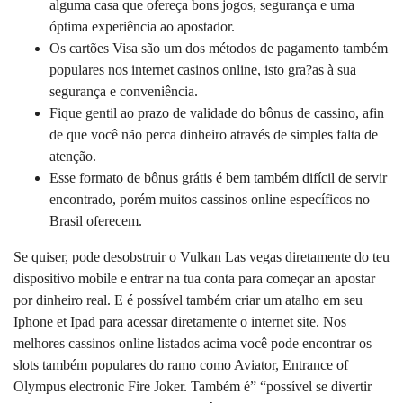
alguma casa que ofereça bons jogos, segurança e uma
óptima experiência ao apostador.
Os cartões Visa são um dos métodos de pagamento também
populares nos internet casinos online, isto gra?as à sua
segurança e conveniência.
Fique gentil ao prazo de validade do bônus de cassino, afin
de que você não perca dinheiro através de simples falta de
atenção.
Esse formato de bônus grátis é bem também difícil de servir
encontrado, porém muitos cassinos online específicos no
Brasil oferecem.
Se quiser, pode desobstruir o Vulkan Las vegas diretamente do teu
dispositivo mobile e entrar na tua conta para começar an apostar
por dinheiro real. E é possível também criar um atalho em seu
Iphone et Ipad para acessar diretamente o internet site. Nos
melhores cassinos online listados acima você pode encontrar os
slots também populares do ramo como Aviator, Entrance of
Olympus electronic Fire Joker. Também é” “possível se divertir