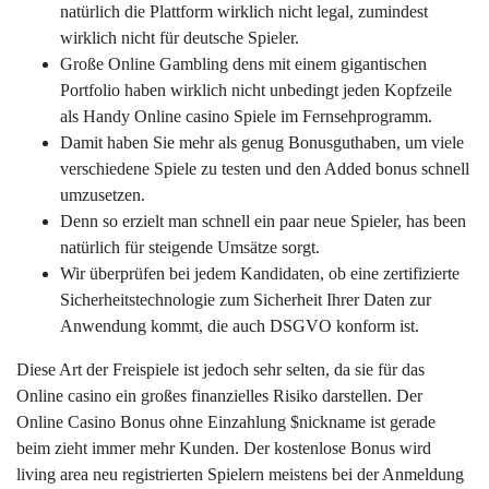
natürlich die Plattform wirklich nicht legal, zumindest
wirklich nicht für deutsche Spieler.
Große Online Gambling dens mit einem gigantischen
Portfolio haben wirklich nicht unbedingt jeden Kopfzeile
als Handy Online casino Spiele im Fernsehprogramm.
Damit haben Sie mehr als genug Bonusguthaben, um viele
verschiedene Spiele zu testen und den Added bonus schnell
umzusetzen.
Denn so erzielt man schnell ein paar neue Spieler, has been
natürlich für steigende Umsätze sorgt.
Wir überprüfen bei jedem Kandidaten, ob eine zertifizierte
Sicherheitstechnologie zum Sicherheit Ihrer Daten zur
Anwendung kommt, die auch DSGVO konform ist.
Diese Art der Freispiele ist jedoch sehr selten, da sie für das
Online casino ein großes finanzielles Risiko darstellen. Der
Online Casino Bonus ohne Einzahlung $nickname ist gerade
beim zieht immer mehr Kunden. Der kostenlose Bonus wird
living area neu registrierten Spielern meistens bei der Anmeldung