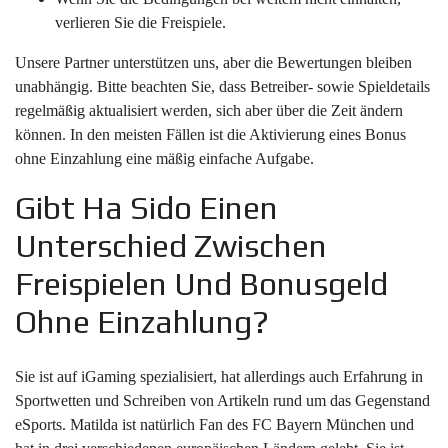
verlieren Sie die Freispiele.
Unsere Partner unterstützen uns, aber die Bewertungen bleiben
unabhängig. Bitte beachten Sie, dass Betreiber- sowie Spieldetails
regelmäßig aktualisiert werden, sich aber über die Zeit ändern
können. In den meisten Fällen ist die Aktivierung eines Bonus
ohne Einzahlung eine mäßig einfache Aufgabe.
Gibt Ha Sido Einen
Unterschied Zwischen
Freispielen Und Bonusgeld
Ohne Einzahlung?
Sie ist auf iGaming spezialisiert, hat allerdings auch Erfahrung in
Sportwetten und Schreiben von Artikeln rund um das Gegenstand
eSports. Matilda ist natürlich Fan des FC Bayern München und