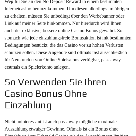
Weg für Sie an den No Deposit Reward in einem bestimmten
Internetcasino heranzukommen. Um diesen allerdings im übrigen
zu erhalten, müssen Sie unbedingt über den Werbebanner oder
Link auf meiner Seite hinkommen. Nur hierdurch wird Ihnen
auch der exklusive, bessere online Casino Bonus gewährt. So
stomach wie jede einzahlungsfreie Bonusaktion ist mit bestimmten
Bedingungen bestückt, die das Casino vor zu hohen Verlusten
schützen sollen. Diese Angebote sind oftmals fast ausschließlich
für Neukunden von Online Spielsalons verfügbar, pass away
erstmals ein Spielerkonto anlegen.
So Verwenden Sie Ihren
Casino Bonus Ohne
Einzahlung
Nicht uninteressant ist auch pass away mögliche maximale
Auszahlung etwaiger Gewinne. Oftmals ist ein Bonus ohne