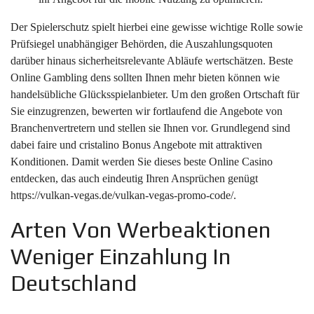
Der Spielerschutz spielt hierbei eine gewisse wichtige Rolle sowie
Prüfsiegel unabhängiger Behörden, die Auszahlungsquoten
darüber hinaus sicherheitsrelevante Abläufe wertschätzen. Beste
Online Gambling dens sollten Ihnen mehr bieten können wie
handelsübliche Glücksspielanbieter. Um den großen Ortschaft für
Sie einzugrenzen, bewerten wir fortlaufend die Angebote von
Branchenvertretern und stellen sie Ihnen vor. Grundlegend sind
dabei faire und cristalino Bonus Angebote mit attraktiven
Konditionen. Damit werden Sie dieses beste Online Casino
entdecken, das auch eindeutig Ihren Ansprüchen genügt
https://vulkan-vegas.de/vulkan-vegas-promo-code/
.
Arten Von Werbeaktionen
Weniger Einzahlung In
Deutschland