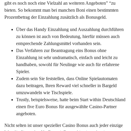
gibt es noch noch eine Vielzahl an weiteren Angeboten” “zu
bieten. So bekommt man bei manchen Boni einen bestimmten
Prozentbetrag der Einzahlung zusätzlich als Bonusgeld.
Über das Handy Einzahlung und Auszahlung durchführen
zu können ist auch von Bedeutung, hierfür müssen auch
entsprechende Zahlungsmittel vorhanden sein.
Das Verfahren zur Beantragung eins Bonus ohne
Einzahlung ist sehr undramatisch, einfach und leicht zu
handhaben, sowohl für Neulinge wie auch für erfahrene
Spieler.
Zudem sein Sie feststellen, dass Online Spielautomaten
dazu beitragen, Ihren Reward viel schneller in Bargeld
umzuwandeln wie Tischspiele.
Trustly, beispielsweise, hatte beim Start within Deutschland
einen five Euro Bonus für ausgewählte Casino-Partner
angeboten.
Nicht selten ist unser spezieller Casino Bonus auch jeder einzige