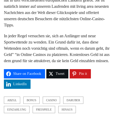
hat in drei verschiedenen europäischen Ländern gelebt. Sie ist
natürlich immer auf unserem Laufenden mit living area neuesten
Nachrichten aus der Welt dieser Glücksspiele und offeriert
unseren deutschen Besuchern die nützlichsten Online-Casino-
Tipps.
In jeder Regel versuchen sie, sich an Anfänger und neue
Sportwettende zu wenden. Ein Grund dafür ist, dass diese
Wettenden noch vorsichtig sind oftmals, wenn es darum geht, ihr
Geld” “in Online Casinos zu platzieren. Kostenloses Geld ist aus
dem grund für sie attraktiver, da sie kein Geld einzahlen müssen.
Share on Facebook
Tweet
Pin it
LinkedIn
ABZGL
BONUS
CASINO
DARUBER
EINZAHLUNG
FREISPIELE
HINAUS