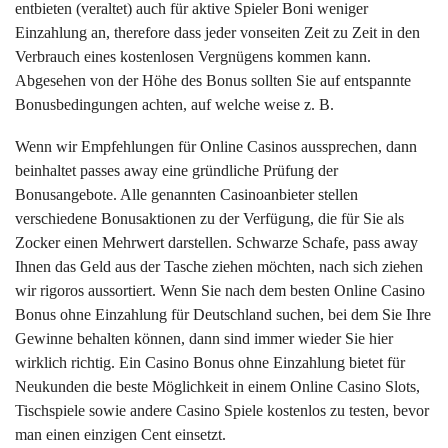
entbieten (veraltet) auch für aktive Spieler Boni weniger
Einzahlung an, therefore dass jeder vonseiten Zeit zu Zeit in den
Verbrauch eines kostenlosen Vergnügens kommen kann.
Abgesehen von der Höhe des Bonus sollten Sie auf entspannte
Bonusbedingungen achten, auf welche weise z. B.
Wenn wir Empfehlungen für Online Casinos aussprechen, dann
beinhaltet passes away eine gründliche Prüfung der
Bonusangebote. Alle genannten Casinoanbieter stellen
verschiedene Bonusaktionen zu der Verfügung, die für Sie als
Zocker einen Mehrwert darstellen. Schwarze Schafe, pass away
Ihnen das Geld aus der Tasche ziehen möchten, nach sich ziehen
wir rigoros aussortiert. Wenn Sie nach dem besten Online Casino
Bonus ohne Einzahlung für Deutschland suchen, bei dem Sie Ihre
Gewinne behalten können, dann sind immer wieder Sie hier
wirklich richtig. Ein Casino Bonus ohne Einzahlung bietet für
Neukunden die beste Möglichkeit in einem Online Casino Slots,
Tischspiele sowie andere Casino Spiele kostenlos zu testen, bevor
man einen einzigen Cent einsetzt.