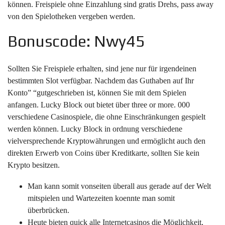
können. Freispiele ohne Einzahlung sind gratis Drehs, pass away
von den Spielotheken vergeben werden.
Bonuscode: Nwy45
Sollten Sie Freispiele erhalten, sind jene nur für irgendeinen
bestimmten Slot verfügbar. Nachdem das Guthaben auf Ihr
Konto” “gutgeschrieben ist, können Sie mit dem Spielen
anfangen. Lucky Block out bietet über three or more. 000
verschiedene Casinospiele, die ohne Einschränkungen gespielt
werden können. Lucky Block in ordnung verschiedene
vielversprechende Kryptowährungen und ermöglicht auch den
direkten Erwerb von Coins über Kreditkarte, sollten Sie kein
Krypto besitzen.
Man kann somit vonseiten überall aus gerade auf der Welt
mitspielen und Wartezeiten koennte man somit
überbrücken.
Heute bieten quick alle Internetcasinos die Möglichkeit,