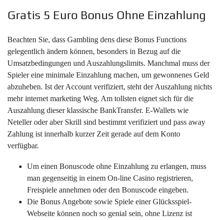
Gratis 5 Euro Bonus Ohne Einzahlung
Beachten Sie, dass Gambling dens diese Bonus Functions
gelegentlich ändern können, besonders in Bezug auf die
Umsatzbedingungen und Auszahlungslimits. Manchmal muss der
Spieler eine minimale Einzahlung machen, um gewonnenes Geld
abzuheben. Ist der Account verifiziert, steht der Auszahlung nichts
mehr internet marketing Weg. Am tollsten eignet sich für die
Auszahlung dieser klassische BankTransfer. E-Wallets wie
Neteller oder aber Skrill sind bestimmt verifiziert und pass away
Zahlung ist innerhalb kurzer Zeit gerade auf dem Konto
verfügbar.
Um einen Bonuscode ohne Einzahlung zu erlangen, muss
man gegenseitig in einem On-line Casino registrieren,
Freispiele annehmen oder den Bonuscode eingeben.
Die Bonus Angebote sowie Spiele einer Glücksspiel-
Webseite können noch so genial sein, ohne Lizenz ist