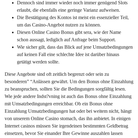
Dennoch sind immer wieder noch immer genügend Slots
erlaubt, die ebenfalls eine geringe Varianz aufweisen.
Die Bestätigung des Kontos ist meist ein essenzieller Teil,
um das Casino-Angebot nutzen zu können.
Diesen Online Casino Bonus gibt sera, wie der Name
schon aussagt, lediglich auf Anfrage beim Support.
Wie sicher gilt, dass das Blick auf jene Umsatzbedingungen
auf keinen Fall eine schlechte Idee ist darüber hinaus
getätigt werden sollte.
Diese Angebote sind oft zeitlich begrenzt oder sein zu
besonderen” “Anlässen gewährt. Um den Bonus ohne Einzahlung
zu beanspruchen, sollten Sie die Bedingungen sorgfältig lesen.
Wie jede andere Indst?vning ist auch das Bonus ohne Einzahlung
mit Umsatzbedingungen erreichbar. Ob ein Bonus ohne
Einzahlung Umsatzbedingungen hat oder bei weitem nicht, hängt
von unserem Online Casino stomach, das ihn anbietet. In einigen
Internet casinos müssen Sie irgendeinen bestimmten Geldbetrag
einsetzen, bevor Sie einander Ihre Gewinne auszahlen lassen