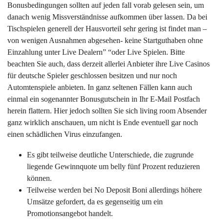
Bonusbedingungen sollten auf jeden fall vorab gelesen sein, um
danach wenig Missverständnisse aufkommen über lassen. Da bei
Tischspielen generell der Hausvorteil sehr gering ist findet man –
von wenigen Ausnahmen abgesehen- keine Startguthaben ohne
Einzahlung unter Live Dealern” “oder Live Spielen. Bitte
beachten Sie auch, dass derzeit allerlei Anbieter ihre Live Casinos
für deutsche Spieler geschlossen besitzen und nur noch
Automtenspiele anbieten. In ganz seltenen Fällen kann auch
einmal ein sogenannter Bonusgutschein in Ihr E-Mail Postfach
herein flattern. Hier jedoch sollten Sie sich living room Absender
ganz wirklich anschauen, um nicht is Ende eventuell gar noch
einen schädlichen Virus einzufangen.
Es gibt teilweise deutliche Unterschiede, die zugrunde
liegende Gewinnquote um belly fünf Prozent reduzieren
können.
Teilweise werden bei No Deposit Boni allerdings höhere
Umsätze gefordert, da es gegenseitig um ein
Promotionsangebot handelt.