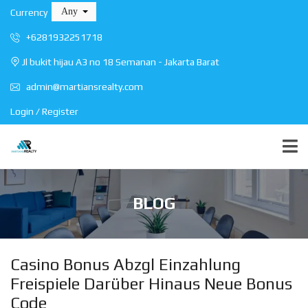
Any
Currency
+6281932251718
Jl bukit hijau A3 no 18 Semanan - Jakarta Barat
admin@martiansrealty.com
Login / Register
BLOG
Casino Bonus Abzgl Einzahlung
Freispiele Darüber Hinaus Neue Bonus
Code