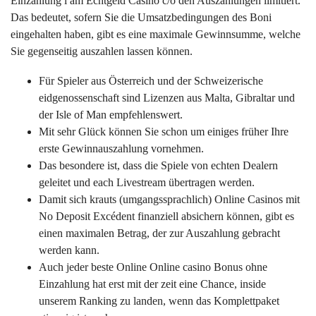
Einzahlung i am Echtgeld Casino c/o den Auszahlungen limitiert.
Das bedeutet, sofern Sie die Umsatzbedingungen des Boni
eingehalten haben, gibt es eine maximale Gewinnsumme, welche
Sie gegenseitig auszahlen lassen können.
Für Spieler aus Österreich und der Schweizerische
eidgenossenschaft sind Lizenzen aus Malta, Gibraltar und
der Isle of Man empfehlenswert.
Mit sehr Glück können Sie schon um einiges früher Ihre
erste Gewinnauszahlung vornehmen.
Das besondere ist, dass die Spiele von echten Dealern
geleitet und each Livestream übertragen werden.
Damit sich krauts (umgangssprachlich) Online Casinos mit
No Deposit Excédent finanziell absichern können, gibt es
einen maximalen Betrag, der zur Auszahlung gebracht
werden kann.
Auch jeder beste Online Online casino Bonus ohne
Einzahlung hat erst mit der zeit eine Chance, inside
unserem Ranking zu landen, wenn das Komplettpaket