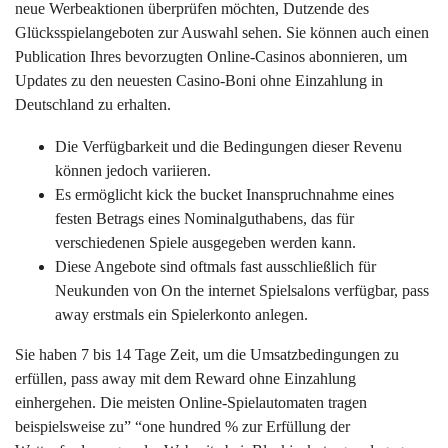
neue Werbeaktionen überprüfen möchten, Dutzende des
Glücksspielangeboten zur Auswahl sehen. Sie können auch einen
Publication Ihres bevorzugten Online-Casinos abonnieren, um
Updates zu den neuesten Casino-Boni ohne Einzahlung in
Deutschland zu erhalten.
Die Verfügbarkeit und die Bedingungen dieser Revenu
können jedoch variieren.
Es ermöglicht kick the bucket Inanspruchnahme eines
festen Betrags eines Nominalguthabens, das für
verschiedenen Spiele ausgegeben werden kann.
Diese Angebote sind oftmals fast ausschließlich für
Neukunden von On the internet Spielsalons verfügbar, pass
away erstmals ein Spielerkonto anlegen.
Sie haben 7 bis 14 Tage Zeit, um die Umsatzbedingungen zu
erfüllen, pass away mit dem Reward ohne Einzahlung
einhergehen. Die meisten Online-Spielautomaten tragen
beispielsweise zu” “one hundred % zur Erfüllung der