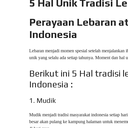
5 Hal Unik Tradisi L
L
O
Perayaan Lebaran ata
F
F
I
Indonesia
C
E
A
Lebaran menjadi momen spesial setelah menjalankan ib
P
unik yang selalu ada setiap tahunya. Moment dan hal un
A
R
T
Berikut ini 5 Hal tradisi
M
E
N
Indonesia :
T
H
1. Mudik
O
U
S
Mudik menjadi tradisi masyarakat indonesia setiap hari
E
besar akan pulang ke kampung halaman untuk menemui