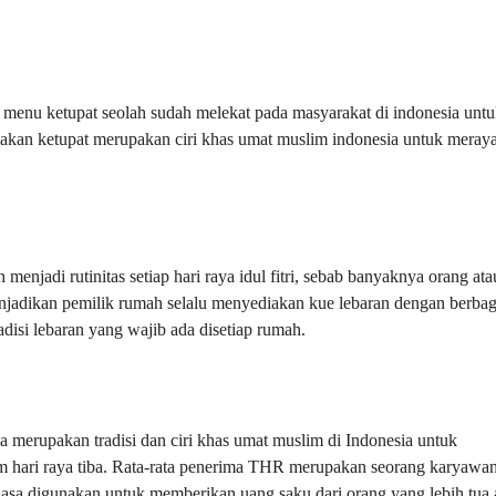
ri, menu ketupat seolah sudah melekat pada masyarakat di indonesia unt
si makan ketupat merupakan ciri khas umat muslim indonesia untuk meray
menjadi rutinitas setiap hari raya idul fitri, sebab banyaknya orang ata
enjadikan pemilik rumah selalu menyediakan kue lebaran dengan berbag
adisi lebaran yang wajib ada disetiap rumah.
a merupakan tradisi dan ciri khas umat muslim di Indonesia untuk
hari raya tiba. Rata-rata penerima THR merupakan seorang karyawa
iasa digunakan untuk memberikan uang saku dari orang yang lebih tua 