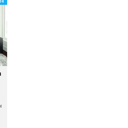
24
n
t