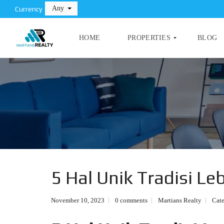
Any
Currency
HOME
PROPERTIES
BLOG
T
I
P
L
E
A
P
N
R
D
O
P
E
C
R
O
T
5 Hal Unik Tradisi Le
M
Y
M
E
R
November 10, 2023
0 comments
Martians Realty
Cat
C
I
A