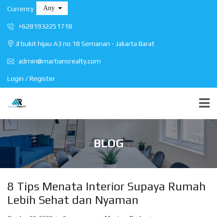
Any
Currency
+6281932251718
Jl bukit hijau A3 no 18 Semanan - Jakarta Barat
admin@martiansrealty.com
Login / Register
BLOG
8 Tips Menata Interior Supaya Rumah
Lebih Sehat dan Nyaman