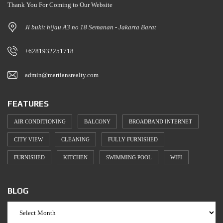
Thank You For Coming to Our Website
Jl bukit hijau A3 no 18 Semanan - Jakarta Barat
+6281932251718
admin@martiansrealty.com
FEATURES
AIR CONDITIONING
BALCONY
BROADBAND INTERNET
CITY VIEW
CLEANING
FULLY FURNISHED
FURNISHED
KITCHEN
SWIMMING POOL
WIFI
BLOG