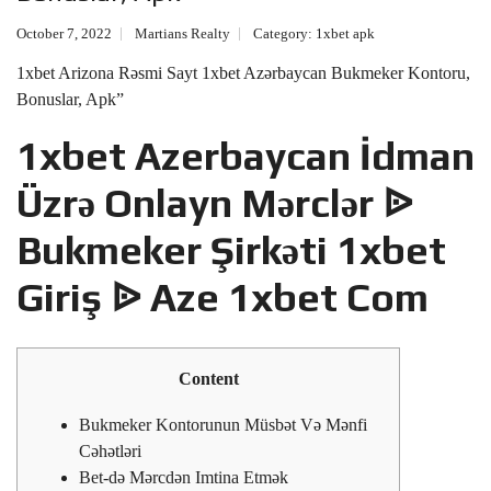
October 7, 2022
Martians Realty
Category:
1xbet apk
1xbet Arizona Rəsmi Sayt 1xbet Azərbaycan Bukmeker Kontoru,
Bonuslar, Apk”
1xbet Azerbaycan İdman
Üzrə Onlayn Mərclər ᐉ
Bukmeker Şirkəti 1xbet
Giriş ᐉ Aze 1xbet Com
Content
Bukmeker Kontorunun Müsbət Və Mənfi
Cəhətləri
Bet-də Mərcdən Imtina Etmək