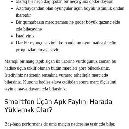
olaraq bir neçə dəqiqədən bir neçə günə qədər dəyişir.
Azərbaycandan olan oyunçular üçün böyük üstünlük ondan
ibarətdir
Bir qumarbazın mərc zamanı nə qədər böyük qazanc əldə
edə biləcəyinə
İstədiyiniz
Hər bir oyunçu sevimli komandanın oyun nəticəsi üçün
proqnozlar etməyi sevir.
Maraqlı bir matç tapıb siçan ilə üzərinə vurduğunuz zaman bu
hadisə üçün təklif olunan bütün mərcləri görə biləcəksiniz.
İstədiyiniz nəticənin əmsalına vuraraq rahatlıqla mərc edə
bilərsiniz. Kupona hadisə əlavə etdikdən sonra mərc ölçüsünü
təyin etməyə davam edə bilərsiniz.
Smartfon Üçün Apk Faylını Harada
Yükləmək Olar?
Baş-başa performans de uma matçın nəticəsinə təsir edə bilər.