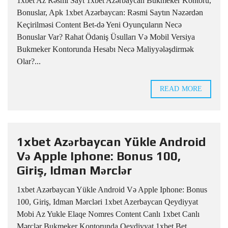
1xbet Az Rəsmi Sayt 1xbet Azərbaycan Bukmeker Kontoru,
Bonuslar, Apk 1xbet Azərbaycan: Rəsmi Saytın Nəzərdən
Keçirilməsi Content Bet-də Yeni Oyunçuların Necə
Bonuslar Var? Rahat Ödəniş Üsulları Və Mobil Versiya
Bukmeker Kontorunda Hesabı Necə Maliyyələşdirmək
Olar?...
READ MORE
1xbet Azərbaycan Yükle Android
Və Apple Iphone: Bonus 100,
Giriş, Idman Mərclər
1xbet Azərbaycan Yükle Android Və Apple Iphone: Bonus
100, Giriş, Idman Mərcləri 1xbet Azerbaycan Qeydiyyat
Mobi Az Yukle Elaqe Nomres Content Canlı 1xbet Canlı
Mərclər Bukmeker Kontorunda Qeydiyyat 1xbet Bet