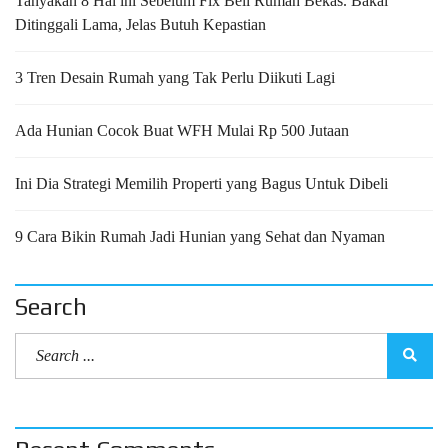
Tanyakan 8 Hal ini Sebelum Fix Beli Rumah Bekas. Bakal
Ditinggali Lama, Jelas Butuh Kepastian
3 Tren Desain Rumah yang Tak Perlu Diikuti Lagi
Ada Hunian Cocok Buat WFH Mulai Rp 500 Jutaan
Ini Dia Strategi Memilih Properti yang Bagus Untuk Dibeli
9 Cara Bikin Rumah Jadi Hunian yang Sehat dan Nyaman
Search