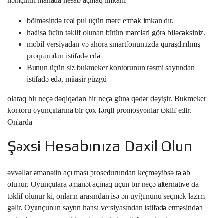
həmçinin manatla hesab açmaq imkanı
bölməsində real pul üçün mərc etmək imkanıdır.
hadisə üçün təklif olunan bütün mərcləri görə biləcəksiniz.
mobil versiyadan və ahora smartfonunuzda quraşdırılmış
proqramdan istifadə edə
Bunun üçün siz bukmeker kontorunun rəsmi saytından
istifadə edə, müasir güzgü
olaraq bir neçə dəqiqədən bir neçə günə qədər dəyişir. Bukmeker
kontoru oyunçularına bir çox fərqli promosyonlar təklif edir.
Onlarda
Şəxsi Hesabınıza Daxil Olun
əvvəllər əmanətin açılması prosedurundan keçməyibsə tələb
olunur. Oyunçulara əmanət açmaq üçün bir neçə alternative da
təklif olunur ki, onların arasından isə ən uyğununu seçmək lazım
gəlir. Oyunçunun saytın hansı versiyasından istifadə etməsindən