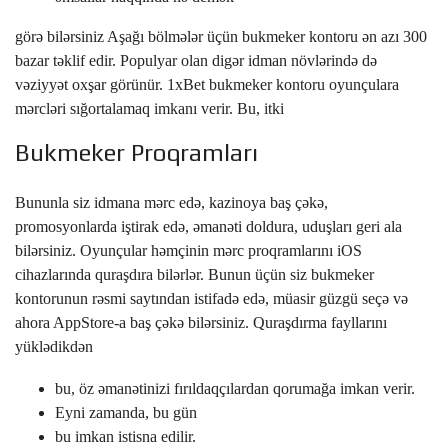
görə bilərsiniz Aşağı bölmələr üçün bukmeker kontoru ən azı 300
bazar təklif edir. Populyar olan digər idman növlərində də
vəziyyət oxşar görünür. 1xBet bukmeker kontoru oyunçulara
mərcləri sığortalamaq imkanı verir. Bu, itki
Bukmeker Proqramları
Bununla siz idmana mərc edə, kazinoya baş çəkə,
promosyonlarda iştirak edə, əmanəti doldura, uduşları geri ala
bilərsiniz. Oyunçular həmçinin mərc proqramlarını iOS
cihazlarında quraşdıra bilərlər. Bunun üçün siz bukmeker
kontorunun rəsmi saytından istifadə edə, müasir güzgü seçə və
ahora AppStore-a baş çəkə bilərsiniz. Quraşdırma fayllarını
yüklədikdən
bu, öz əmanətinizi fırıldaqçılardan qorumağa imkan verir.
Eyni zamanda, bu gün
bu imkan istisna edilir.