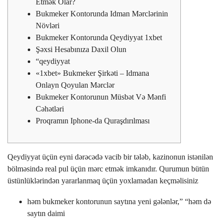
Etmək Olar?
Bukmeker Kontorunda Idman Mərclərinin
Növləri
Bukmeker Kontorunda Qeydiyyat 1xbet
Şəxsi Hesabınıza Daxil Olun
“qeydiyyat
«1xbet» Bukmeker Şirkəti – Idmana
Onlayn Qoyulan Mərclər
Bukmeker Kontorunun Müsbət Və Mənfi
Cəhətləri
Proqramın Iphone-da Quraşdırılması
Qeydiyyat üçün eyni dərəcədə vacib bir tələb, kazinonun istənilən
bölməsində real pul üçün mərc etmək imkanıdır. Qurumun bütün
üstünlüklərindən yararlanmaq üçün yoxlamadan keçməlisiniz
həm bukmeker kontorunun saytına yeni gələnlər,” “həm də
saytın daimi