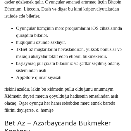
qədər gözləmək qalır. Oyunçular əmanəti artırmaq üçün Bitcoin,
Etherium, Litecoin, Dash və digər bu kimi kriptovalyutalardan
istifadə edə bilərlər.
Oyunçular həmçinin mərc proqramlarını iOS cihazlarında
quraşdıra bilərlər.
hüququnu özündə saxlayır.
1xBet-öz müştərilərini həvəsləndirən, yüksək bonuslar və
maraqlı aksiyalar təklif edən etibarlı bukmekerdir.
başlayaraq pul çıxara bilərsiniz və şərtlər seçilmiş ödəniş
sistemindən asılı
AppStore qumar siyasəti
riskini azaldır, lakin bu xidmətin pullu olduğunu unutmayın.
Xidmətin dəyəri mərcin qoyulduğu hadisənin əmsalından asılı
olacaq. Əgər oyunçu hər hansı səbəbdən mərc etmək barədə
fikrini dəyişərsə, o, həmişə
Bet Az – Azərbaycanda Bukmeker