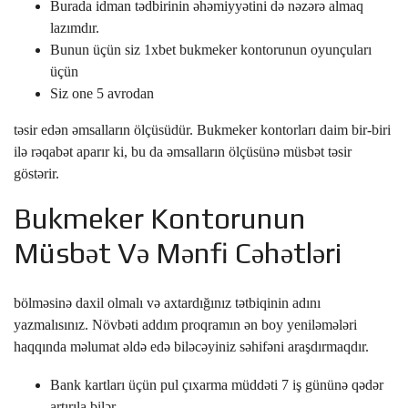
Burada idman tədbirinin əhəmiyyətini də nəzərə almaq
lazımdır.
Bunun üçün siz 1xbet bukmeker kontorunun oyunçuları
üçün
Siz one 5 avrodan
təsir edən əmsalların ölçüsüdür. Bukmeker kontorları daim bir-biri
ilə rəqabət aparır ki, bu da əmsalların ölçüsünə müsbət təsir
göstərir.
Bukmeker Kontorunun
Müsbət Və Mənfi Cəhətləri
bölməsinə daxil olmalı və axtardığınız tətbiqinin adını
yazmalısınız. Növbəti addım proqramın ən boy yeniləmələri
haqqında məlumat əldə edə biləcəyiniz səhifəni araşdırmaqdır.
Bank kartları üçün pul çıxarma müddəti 7 iş gününə qədər
artırıla bilər.