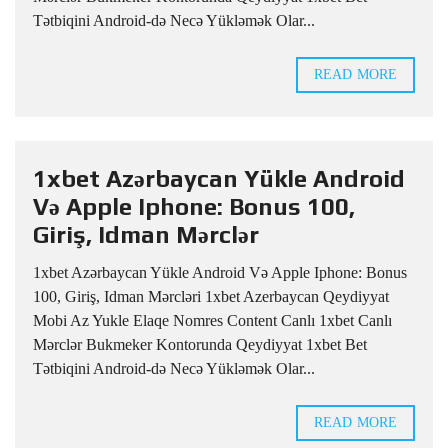
Tətbiqini Android-də Necə Yükləmək Olar...
READ MORE
1xbet Azərbaycan Yükle Android
Və Apple Iphone: Bonus 100,
Giriş, Idman Mərclər
1xbet Azərbaycan Yükle Android Və Apple Iphone: Bonus
100, Giriş, Idman Mərcləri 1xbet Azerbaycan Qeydiyyat
Mobi Az Yukle Elaqe Nomres Content Canlı 1xbet Canlı
Mərclər Bukmeker Kontorunda Qeydiyyat 1xbet Bet
Tətbiqini Android-də Necə Yükləmək Olar...
READ MORE