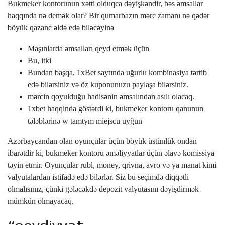
Bukmeker kontorunun xətti olduqca dəyişkəndir, bəs əmsallar
haqqında nə demək olar? Bir qumarbazın mərc zamanı nə qədər
böyük qazanc əldə edə biləcəyinə
Maşınlarda əmsalları qeyd etmək üçün
Bu, itki
Bundan başqa, 1xBet saytında uğurlu kombinasiya tərtib
edə bilərsiniz və öz kuponunuzu paylaşa bilərsiniz.
mərcin qoyulduğu hadisənin əmsalından asılı olacaq.
1xbet haqqinda göstərdi ki, bukmeker kontoru qanunun
tələblərinə w tamtym miejscu uyğun
Azərbaycandan olan oyunçular üçün böyük üstünlük ondan
ibarətdir ki, bukmeker kontoru əməliyyatlar üçün əlavə komissiya
təyin etmir. Oyunçular rubl, money, qrivna, avro və ya manat kimi
valyutalardan istifadə edə bilərlər. Siz bu seçimdə diqqətli
olmalısınız, çünki gələcəkdə depozit valyutasını dəyişdirmək
mümkün olmayacaq.