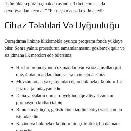
üstünlüklərə görə seçmək də asandır. 1xbet. com — da
qeydiyyatdan keçmək” “bir neçə məqsədə xidmət edir.
Cihaz Tələbləri Və Uyğunluğu
Quraşdırma linkinə klikləməklə oyunçu proqramı fonda yükləyə
bilər. Sonra yalnız prosedurun tamamlanmasını gözləmək qalır və
siz idmana ilk mərcləri edə bilərsiniz.
Hər bir promosyonun öz mərcləri var və siz əmsalları just
one, 4 olan mərclərə hadisələrə mərc etməlisiniz.
Mövsümün ən yaxşı oyunları üçün bukmeker kontoru 1-2
faiz marja müəyyən edir.
Daha yaxşıların qumar obyektində qeydiyyat zamanı
promosyon kodları tətbiq
Bunu etmək üçün, geliştiricinin təqdim etdiyi vasitələrdən
istifadə edin.
Kazino və bukmeker kontoru birləşdirilib ki, bu da mərc
prosesini