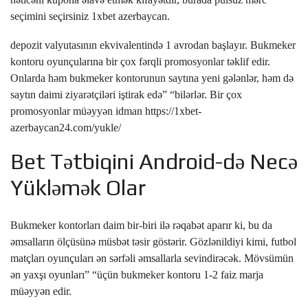
seçimini seçirsiniz 1xbet azerbaycan.
depozit valyutasının ekvivalentində 1 avrodan başlayır. Bukmeker
kontoru oyunçularına bir çox fərqli promosyonlar təklif edir.
Onlarda həm bukmeker kontorunun saytına yeni gələnlər, həm də
saytın daimi ziyarətçiləri iştirak edə” “bilərlər. Bir çox
promosyonlar müəyyən idman
https://1xbet-
azerbaycan24.com/yukle/
Bet Tətbiqini Android-də Necə
Yükləmək Olar
Bukmeker kontorları daim bir-biri ilə rəqabət aparır ki, bu da
əmsalların ölçüsünə müsbət təsir göstərir. Gözlənildiyi kimi, futbol
matçları oyunçuları ən sərfəli əmsallarla sevindirəcək. Mövsümün
ən yaxşı oyunları” “üçün bukmeker kontoru 1-2 faiz marja
müəyyən edir.