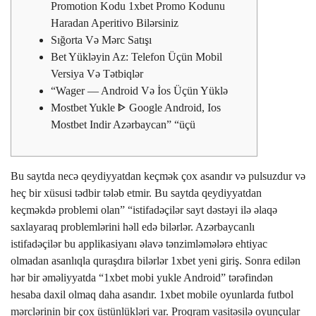
Promotion Kodu 1xbet Promo Kodunu
Haradan Aperitivo Bilərsiniz
Sığorta Və Mərc Satışı
Bet Yükləyin Az: Telefon Üçün Mobil
Versiya Və Tətbiqlər
“Wager — Android Və İos Üçün Yüklə
Mostbet Yukle ᐈ Google Android, Ios
Mostbet Indir Azərbaycan” “üçü
Bu saytda necə qeydiyyatdan keçmək çox asandır və pulsuzdur və
heç bir xüsusi tədbir tələb etmir. Bu saytda qeydiyyatdan
keçməkdə problemi olan” “istifadəçilər sayt dəstəyi ilə əlaqə
saxlayaraq problemlərini həll edə bilərlər. Azərbaycanlı
istifadəçilər bu applikasiyanı əlavə tənzimləmələrə ehtiyac
olmadan asanlıqla quraşdıra bilərlər 1xbet yeni giriş. Sonra edilən
hər bir əməliyyatda “1xbet mobi yukle Android” tərəfindən
hesaba daxil olmaq daha asandır. 1xbet mobile oyunlarda futbol
mərclərinin bir çox üstünlükləri var. Proqram vasitəsilə oyunçular