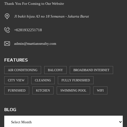
Thank You For Coming to Our Website
Jl bukit hijau A3 no 18 Semanan - Jakarta Barat
+6281932251718
admin@martiansrealty.com
FEATURES
AIR CONDITIONING
BALCONY
BROADBAND INTERNET
CITY VIEW
CLEANING
FULLY FURNISHED
FURNISHED
KITCHEN
SWIMMING POOL
WIFI
BLOG