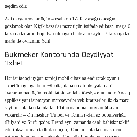
təqdim edir.
Adi qarşıdurmalar üçün əmsalların 1-2 faiz aşağı olacağını
gözləmək olar. Kiçik bazarlar mərc üçün istifadə edilərsə, marja 6
faizə qədər artır. Populyar olmayan hadisələr saytda 7 faizə qədər
marja ilə oynanılır. Yeni
Bukmeker Kontorunda Qeydiyyat
1xbet
Hər istifadəçi uyğun tətbiqi mobil cihazına endirərək oyunu
1xbet’te oynaya bilər. Əlbəttə, daha çox funksiyalardan”
“yararlanmaq üçün mobil tətbiqlər daha tövsiyə olunandır. Ancaq
applikasiyanı istəməyən mərcsevərlər veb-brauzerləri ilə də mərc
saytını istifadə edə bilərlər. Platforma idman növləri 60-dan
yuxarıdır – Ən məşhur (Futbol və Tennis) -dən az populyarlığa
(Bilyard və Surf) qədər. Brend eyni zamanda canlı bahislər təklif
edir (əksər idman tədbirləri üçün). Ondan istifadə etmək üçün
nəticəni kupona əlavə etmək kifayətdir, burada pulsuz mərc