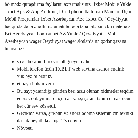
bölmədə quraşdırma fayllarını axtarmalısınız. 1xbet Mobile Yukle
1xbet Apk & App Android, I Cell phone Ilə Idman Mərcləri Üçün
Mobil Proqramlar 1xbet Azərbaycan Aze 1xbet Co” Qeydiyyat
haqqında daha ətraflı məlumatı burada tapa bilərsinizbu materials.
Bet Azerbaycan bonusu bet AZ Yukle / Qeydiyyat – Mobi
Azerbaycan wager Qeydiyyat wager slotlarda nə qədər qazana
bilərsiniz?
şəxsi hesabın funksionallığı eyni qalır.
Mobil telefon üçün 1XBET web saytına asanca endirib
yükləyə bilərsiniz.
etməyə imkan verir.
Bu sayt yarandığı gündən bəri arzu olunan xidmətlər təqdim
edərək onlayn mərc üçün ən yaxşı şəraiti təmin etmək üçün
hər cür səy göstərdi.
Gecikmə varsa, şirkətin və ahora ödəmə sisteminizin texniki
dəstək heyəti ilə əlaqə” “saxlayın.
Növbəti