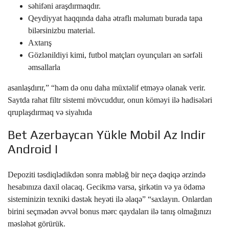
səhifəni araşdırmaqdır.
Qeydiyyat haqqında daha ətraflı məlumatı burada tapa
bilərsinizbu material.
Axtarış
Gözlənildiyi kimi, futbol matçları oyunçuları ən sərfəli
əmsallarla
asanlaşdırır,” “həm də onu daha müxtəlif etməyə olanak verir.
Saytda rahat filtr sistemi mövcuddur, onun köməyi ilə hadisələri
qruplaşdırmaq və siyahıda
Bet Azerbaycan Yükle Mobil Az Indir
Android I
Depoziti təsdiqlədikdən sonra məbləğ bir neçə dəqiqə ərzində
hesabınıza daxil olacaq. Gecikmə varsa, şirkətin və ya ödəmə
sisteminizin texniki dəstək heyəti ilə əlaqə” “saxlayın. Onlardan
birini seçmədən əvvəl bonus mərc qaydaları ilə tanış olmağınızı
məsləhət görürük.