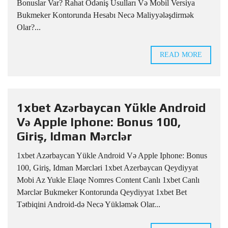
Bonuslar Var? Rahat Ödəniş Üsulları Və Mobil Versiya
Bukmeker Kontorunda Hesabı Necə Maliyyələşdirmək
Olar?...
READ MORE
1xbet Azərbaycan Yükle Android
Və Apple Iphone: Bonus 100,
Giriş, Idman Mərclər
1xbet Azərbaycan Yükle Android Və Apple Iphone: Bonus
100, Giriş, Idman Mərcləri 1xbet Azerbaycan Qeydiyyat
Mobi Az Yukle Elaqe Nomres Content Canlı 1xbet Canlı
Mərclər Bukmeker Kontorunda Qeydiyyat 1xbet Bet
Tətbiqini Android-də Necə Yükləmək Olar...