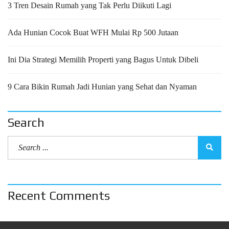
3 Tren Desain Rumah yang Tak Perlu Diikuti Lagi
Ada Hunian Cocok Buat WFH Mulai Rp 500 Jutaan
Ini Dia Strategi Memilih Properti yang Bagus Untuk Dibeli
9 Cara Bikin Rumah Jadi Hunian yang Sehat dan Nyaman
Search
Recent Comments