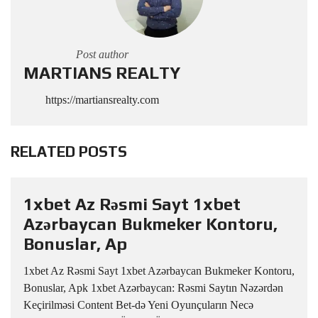
Post author
MARTIANS REALTY
https://martiansrealty.com
RELATED POSTS
1xbet Az Rəsmi Sayt 1xbet
Azərbaycan Bukmeker Kontoru,
Bonuslar, Ap
1xbet Az Rəsmi Sayt 1xbet Azərbaycan Bukmeker Kontoru,
Bonuslar, Apk 1xbet Azərbaycan: Rəsmi Saytın Nəzərdən
Keçirilməsi Content Bet-də Yeni Oyunçuların Necə