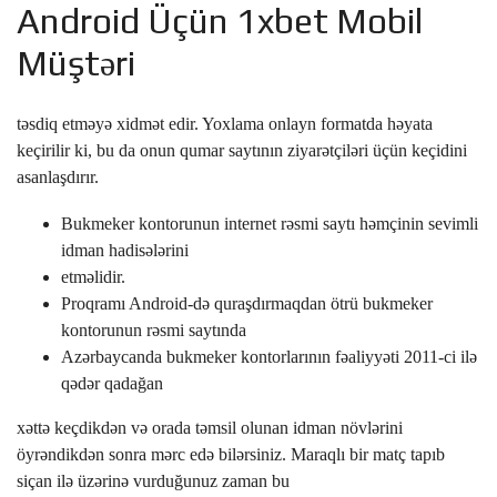
Android Üçün 1xbet Mobil
Müştəri
təsdiq etməyə xidmət edir. Yoxlama onlayn formatda həyata
keçirilir ki, bu da onun qumar saytının ziyarətçiləri üçün keçidini
asanlaşdırır.
Bukmeker kontorunun internet rəsmi saytı həmçinin sevimli
idman hadisələrini
etməlidir.
Proqramı Android-də quraşdırmaqdan ötrü bukmeker
kontorunun rəsmi saytında
Azərbaycanda bukmeker kontorlarının fəaliyyəti 2011-ci ilə
qədər qadağan
xəttə keçdikdən və orada təmsil olunan idman növlərini
öyrəndikdən sonra mərc edə bilərsiniz. Maraqlı bir matç tapıb
siçan ilə üzərinə vurduğunuz zaman bu