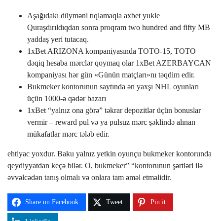
Aşağıdakı düyməni tıqlamaqla axbet yukle
Quraşdırıldıqdan sonra proqram two hundred and fifty MB
yaddaş yeri tutacaq.
1xBet ARIZONA kompaniyasında TOTO-15, TOTO
dəqiq hesaba mərclər qoymaq olar 1xBet AZERBAYCAN
kompaniyası hər gün «Günün matçları»nı təqdim edir.
Bukmeker kontorunun saytında ən yaxşı NHL oyunları
üçün 1000-ə qədər bazarı
1xBet “yalnız ona görə” təkrar depozitlər üçün bonuslar
vermir – reward pul və ya pulsuz mərc şəklində alınan
mükafatlar mərc tələb edir.
ehtiyac yoxdur. Baku yalnız yetkin oyunçu bukmeker kontorunda
qeydiyyatdan keçə bilər. O, bukmeker” “kontorunun şərtləri ilə
əvvəlcədən tanış olmalı və onlara tam əməl etməlidir.
Share on Facebook
Tweet
Pin it