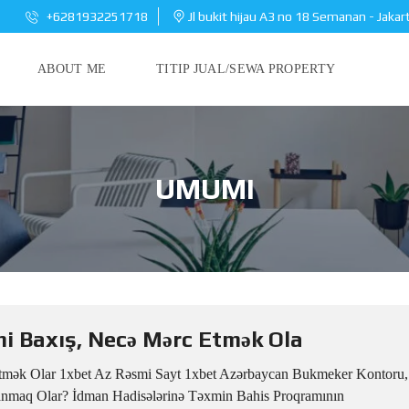
+6281932251718
Jl bukit hijau A3 no 18 Semanan - Jakar
ABOUT ME
TITIP JUAL/SEWA PROPERTY
UMUMI
i Baxış, Necə Mərc Etmək Ola
Etmək Olar 1xbet Az Rəsmi Sayt 1xbet Azərbaycan Bukmeker Kontoru,
anmaq Olar? İdman Hadisələrinə Təxmin Bahis Proqramının