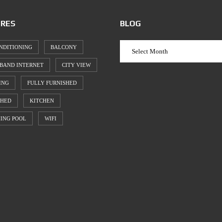
RES
BLOG
NDITIONING
BALCONY
BAND INTERNET
CITY VIEW
ING
FULLY FURNISHED
SHED
KITCHEN
ING POOL
WIFI