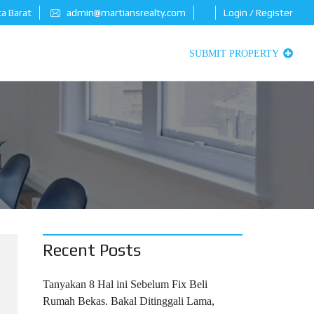
ta Barat
admin@martiansrealty.com
Login / Register
SUBMIT PROPERTY
Recent Posts
Tanyakan 8 Hal ini Sebelum Fix Beli
Rumah Bekas. Bakal Ditinggali Lama,