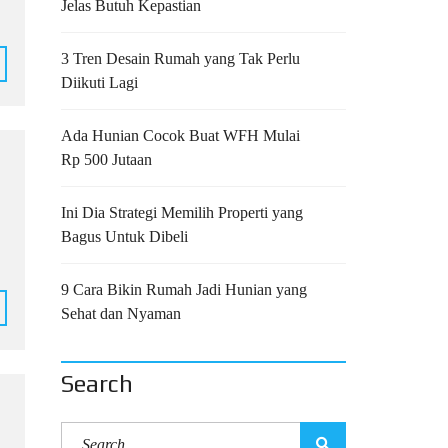
Jelas Butuh Kepastian
3 Tren Desain Rumah yang Tak Perlu
Diikuti Lagi
Ada Hunian Cocok Buat WFH Mulai
Rp 500 Jutaan
Ini Dia Strategi Memilih Properti yang
Bagus Untuk Dibeli
9 Cara Bikin Rumah Jadi Hunian yang
Sehat dan Nyaman
Search