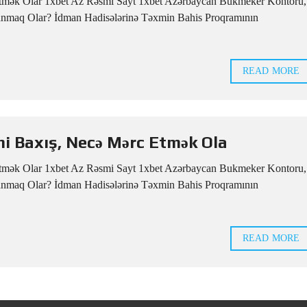
Etmək Olar 1xbet Az Rəsmi Sayt 1xbet Azərbaycan Bukmeker Kontoru,
anmaq Olar? İdman Hadisələrinə Təxmin Bahis Proqramının
READ MORE
i Baxış, Necə Mərc Etmək Ola
Etmək Olar 1xbet Az Rəsmi Sayt 1xbet Azərbaycan Bukmeker Kontoru,
anmaq Olar? İdman Hadisələrinə Təxmin Bahis Proqramının
READ MORE