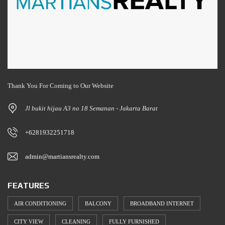
Thank You For Coming to Our Website
Jl bukit hijau A3 no 18 Semanan - Jakarta Barat
+6281932251718
admin@martiansrealty.com
FEATURES
AIR CONDITIONING
BALCONY
BROADBAND INTERNET
CITY VIEW
CLEANING
FULLY FURNISHED