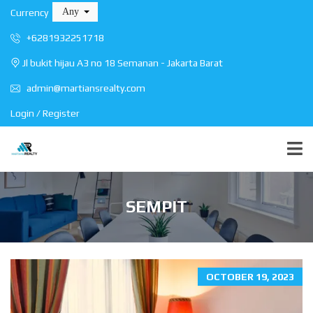
Any
Currency
+6281932251718
Jl bukit hijau A3 no 18 Semanan - Jakarta Barat
admin@martiansrealty.com
Login / Register
SEMPIT
OCTOBER 19, 2023