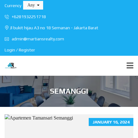
Any
Currency
+6281932251718
Jl bukit hijau A3 no 18 Semanan - Jakarta Barat
admin@martiansrealty.com
Login / Register
SEMANGGI
JANUARY 16, 2024