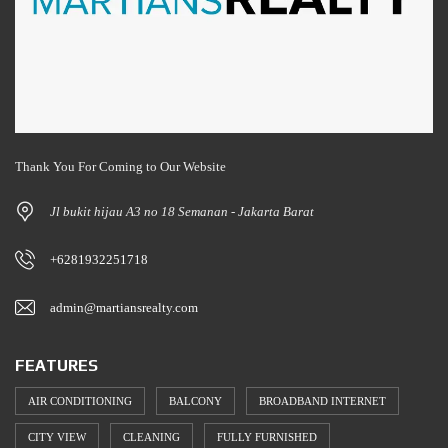
Thank You For Coming to Our Website
Jl bukit hijau A3 no 18 Semanan - Jakarta Barat
+6281932251718
admin@martiansrealty.com
FEATURES
AIR CONDITIONING
BALCONY
BROADBAND INTERNET
CITY VIEW
CLEANING
FULLY FURNISHED