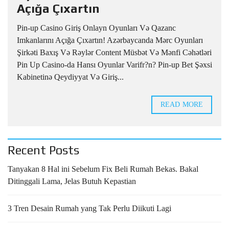
Açığa Çıxartın
Pin-up Casino Giriş Onlayn Oyunları Və Qazanc
Imkanlarını Açığa Çıxartın! Azərbaycanda Mərc Oyunları
Şirkəti Baxış Və Rəylər Content Müsbət Və Mənfi Cəhətləri
Pin Up Casino-da Hansı Oyunlar Varifr?n? Pin-up Bet Şəxsi
Kabinetinə Qeydiyyat Və Giriş...
READ MORE
Recent Posts
Tanyakan 8 Hal ini Sebelum Fix Beli Rumah Bekas. Bakal
Ditinggali Lama, Jelas Butuh Kepastian
3 Tren Desain Rumah yang Tak Perlu Diikuti Lagi