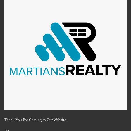
Thank You For Coming to Our Website