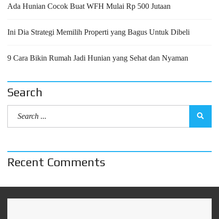
Ada Hunian Cocok Buat WFH Mulai Rp 500 Jutaan
Ini Dia Strategi Memilih Properti yang Bagus Untuk Dibeli
9 Cara Bikin Rumah Jadi Hunian yang Sehat dan Nyaman
Search
Recent Comments