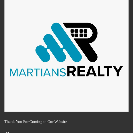
Thank You For Coming to Our Website