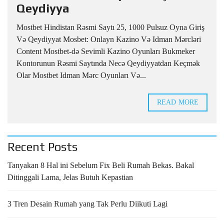
Qeydiyya
Mostbet Hindistan Rəsmi Saytı 25, 1000 Pulsuz Oyna Giriş
Və Qeydiyyat Mosbet: Onlayn Kazino Və Idman Mərcləri
Content Mostbet-də Sevimli Kazino Oyunları Bukmeker
Kontorunun Rəsmi Saytında Necə Qeydiyyatdan Keçmək
Olar Mostbet Idman Mərc Oyunları Və...
READ MORE
Recent Posts
Tanyakan 8 Hal ini Sebelum Fix Beli Rumah Bekas. Bakal
Ditinggali Lama, Jelas Butuh Kepastian
3 Tren Desain Rumah yang Tak Perlu Diikuti Lagi