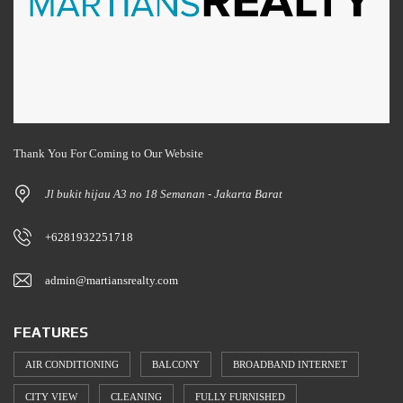
Thank You For Coming to Our Website
Jl bukit hijau A3 no 18 Semanan - Jakarta Barat
+6281932251718
admin@martiansrealty.com
FEATURES
AIR CONDITIONING
BALCONY
BROADBAND INTERNET
CITY VIEW
CLEANING
FULLY FURNISHED