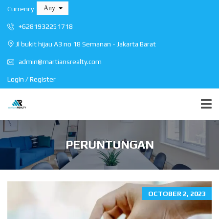
Any
Currency
+6281932251718
Jl bukit hijau A3 no 18 Semanan - Jakarta Barat
admin@martiansrealty.com
Login / Register
PERUNTUNGAN
OCTOBER 2, 2023