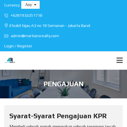
Any
Currency
+6281932251718
Jl bukit hijau A3 no 18 Semanan - Jakarta Barat
admin@martiansrealty.com
Login / Register
PENGAJUAN
Syarat-Syarat Pengajuan KPR
Membeli sebuah rumah merupakan sebuah tanggung jawab