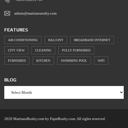
admin@martiansrealty.com
FEATURES
AIR CONDITIONING
BALCONY
BROADBAND INTERNET
CITY VIEW
CLEANING
FULLY FURNISHED
FURNISHED
KITCHEN
SWIMMING POOL
WIFI
BLOG
2020 MartiansRealty.com by FajarRealty.com. All rights reserved.