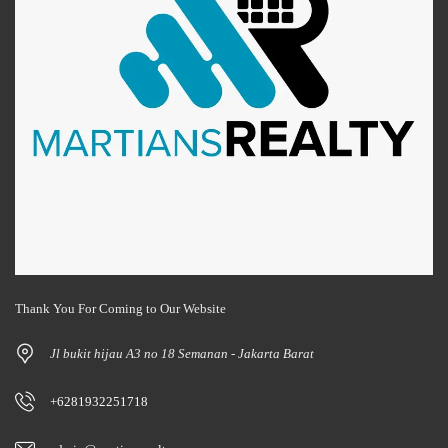
Thank You For Coming to Our Website
Jl bukit hijau A3 no 18 Semanan - Jakarta Barat
+6281932251718