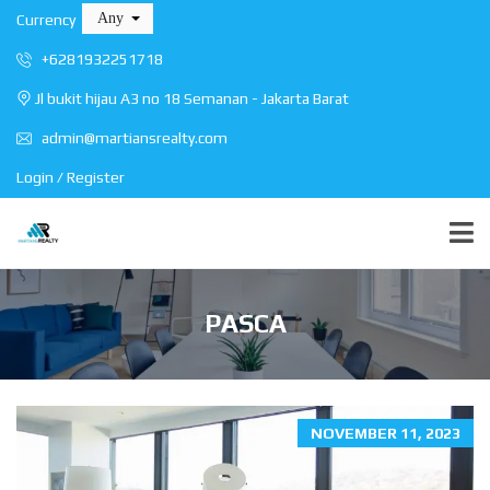
Any
Currency
+6281932251718
Jl bukit hijau A3 no 18 Semanan - Jakarta Barat
admin@martiansrealty.com
Login / Register
PASCA
NOVEMBER 11, 2023