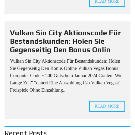
READ MORE
Vulkan Sin City Aktionscode Für
Bestandskunden: Holen Sie
Gegenseitig Den Bonus Onlin
Vulkan Sin City Aktionscode Für Bestandskunden: Holen
Sie Gegenseitig Den Bonus Online Vulkan Vegas Bonus
Computer Code » 500 Gutschein Januar 2024 Content Wie
Lange Zeit” “dauert Eine Auszahlung C/o Vulkan Vegas?
Freispiele Ohne Einzahlung...
READ MORE
Recent Posts