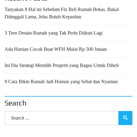
Tanyakan 8 Hal ini Sebelum Fix Beli Rumah Bekas. Bakal
Ditinggali Lama, Jelas Butuh Kepastian
3 Tren Desain Rumah yang Tak Perlu Diikuti Lagi
Ada Hunian Cocok Buat WFH Mulai Rp 500 Jutaan
Ini Dia Strategi Memilih Properti yang Bagus Untuk Dibeli
9 Cara Bikin Rumah Jadi Hunian yang Sehat dan Nyaman
Search