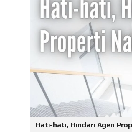
L
O
F
F
I
C
E
A
P
A
R
T
M
E
N
T
H
O
U
S
E
Hati-hati, Hindari Agen Prope