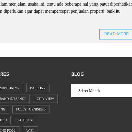
alam menjalani usaha ini, tentu ada beberapa hal yang patut diperhatika
n diperlukan agar dapat mempercepat penjualan properti, baik itu
READ MORE
RES
BLOG
NDITIONING
BALCONY
BAND INTERNET
CITY VIEW
ING
FULLY FURNISHED
SHED
KITCHEN
ING POOL
WIFI