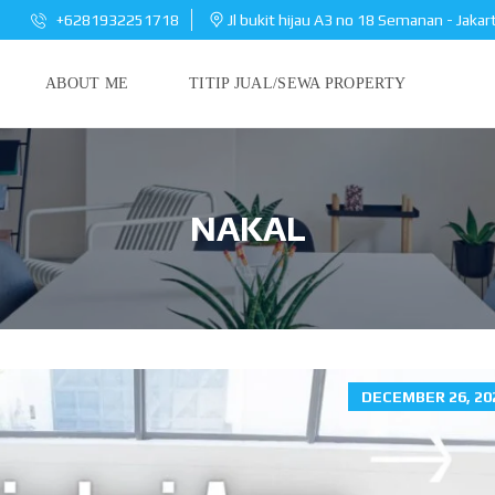
+6281932251718
Jl bukit hijau A3 no 18 Semanan - Jakar
ABOUT ME
TITIP JUAL/SEWA PROPERTY
NAKAL
DECEMBER 26, 20