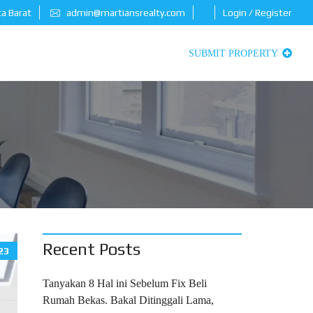
ta Barat
admin@martiansrealty.com
Login / Register
SUBMIT PROPERTY
Recent Posts
23
Tanyakan 8 Hal ini Sebelum Fix Beli
Rumah Bekas. Bakal Ditinggali Lama,