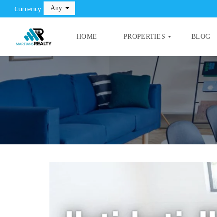
Any
Currency
HOME
PROPERTIES
BLOG
T
I
P
L
E
A
P
N
R
D
O
P
E
C
R
O
T
M
Y
M
E
R
C
I
A