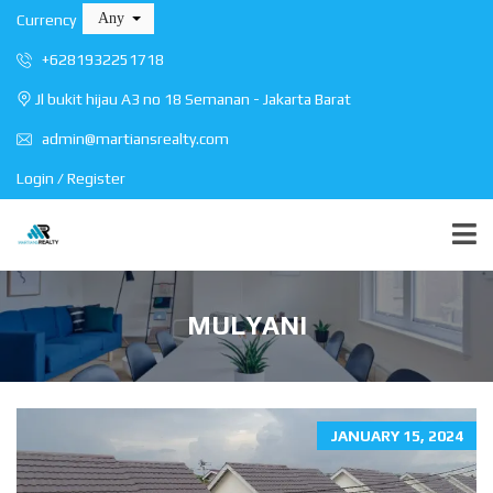
Any
Currency
+6281932251718
Jl bukit hijau A3 no 18 Semanan - Jakarta Barat
admin@martiansrealty.com
Login / Register
MULYANI
JANUARY 15, 2024