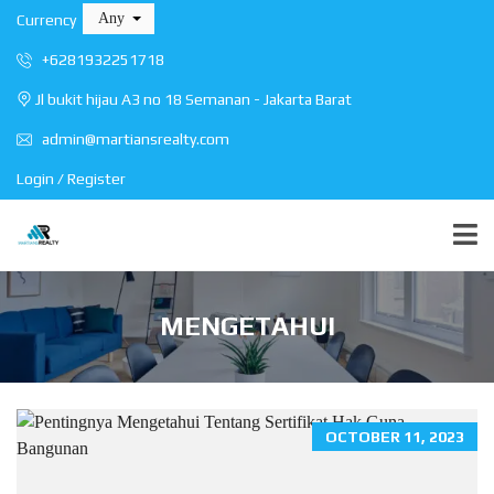
Any
Currency
+6281932251718
Jl bukit hijau A3 no 18 Semanan - Jakarta Barat
admin@martiansrealty.com
Login / Register
MENGETAHUI
OCTOBER 11, 2023