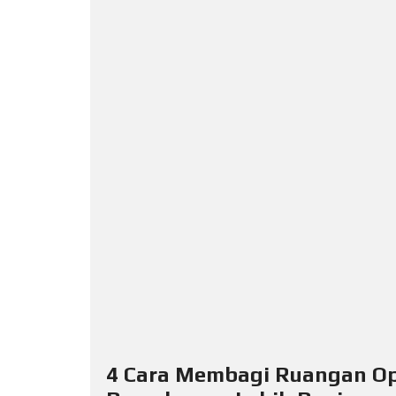
L
O
F
F
I
C
E
A
P
A
R
T
M
E
N
T
H
O
U
S
E
4 Cara Membagi Ruangan Op