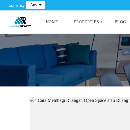
Any
Currency
HOME
PROPERTIES
BLOG
T
I
P
L
E
A
P
N
R
D
O
P
E
C
R
O
T
M
Y
M
E
R
C
I
A