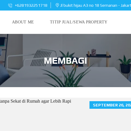
+6281932251718
Jl bukit hijau A3 no 18 Semanan - Jakar
ABOUT ME
TITIP JUAL/SEWA PROPERTY
MEMBAGI
SEPTEMBER 26, 20