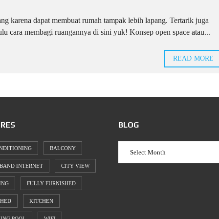
ng karena dapat membuat rumah tampak lebih lapang. Tertarik juga
lu cara membagi ruangannya di sini yuk! Konsep open space atau...
READ MORE
RES
BLOG
NDITIONING
BALCONY
BAND INTERNET
CITY VIEW
ING
FULLY FURNISHED
SHED
KITCHEN
ING POOL
WIFI