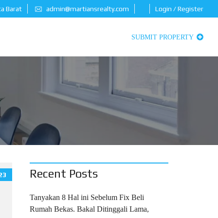
ta Barat
admin@martiansrealty.com
Login / Register
SUBMIT PROPERTY
Recent Posts
23
Tanyakan 8 Hal ini Sebelum Fix Beli
Rumah Bekas. Bakal Ditinggali Lama,