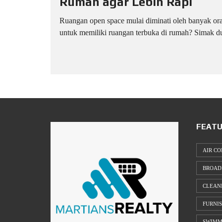
Rumah agar Lebih Rapi
Ruangan open space mulai diminati oleh banyak ora
untuk memiliki ruangan terbuka di rumah? Simak du
FEATU
AIR CO
BROAD
CLEAN
FURNI
SWIMM