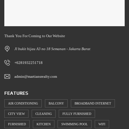
Thank You For Coming to Our Website
Jl bukit hijau A3 no 18 Semanan - Jakarta Barat
+6281932251718
admin@martiansrealty.com
FEATURES
AIR CONDITIONING
BALCONY
BROADBAND INTERNET
CITY VIEW
CLEANING
FULLY FURNISHED
FURNISHED
KITCHEN
SWIMMING POOL
WIFI