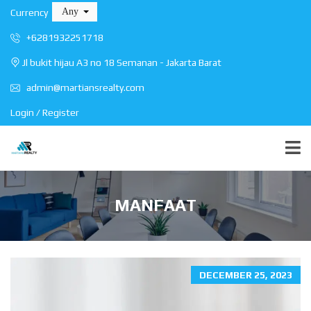
Any
Currency
+6281932251718
Jl bukit hijau A3 no 18 Semanan - Jakarta Barat
admin@martiansrealty.com
Login / Register
MANFAAT
DECEMBER 25, 2023