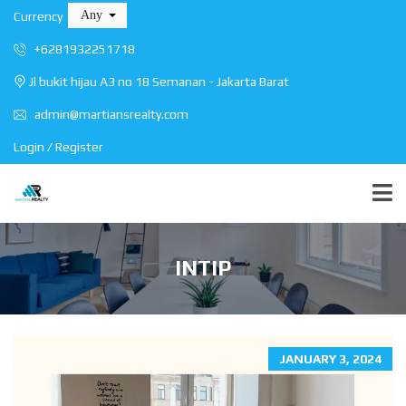
Any
Currency
+6281932251718
Jl bukit hijau A3 no 18 Semanan - Jakarta Barat
admin@martiansrealty.com
Login / Register
INTIP
JANUARY 3, 2024