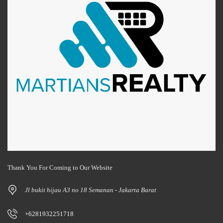
Thank You For Coming to Our Website
Jl bukit hijau A3 no 18 Semanan - Jakarta Barat
+6281932251718