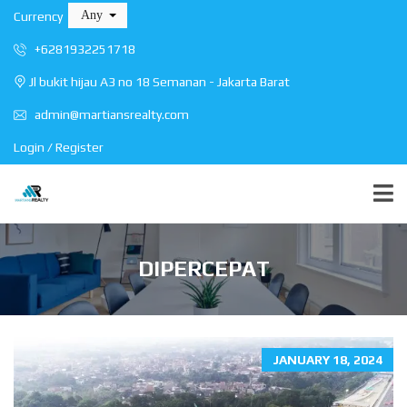
Any
Currency
+6281932251718
Jl bukit hijau A3 no 18 Semanan - Jakarta Barat
admin@martiansrealty.com
Login / Register
DIPERCEPAT
JANUARY 18, 2024