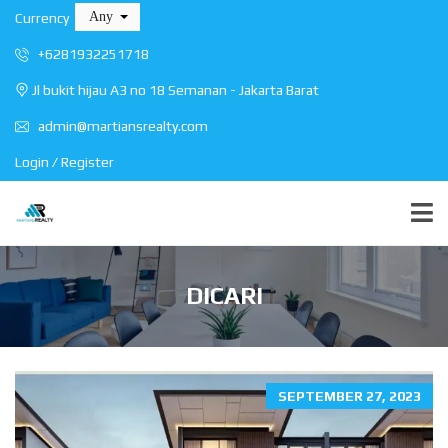
Any
Currency
+6281932251718
Jl bukit hijau A3 no 18 Semanan - Jakarta Barat
admin@martiansrealty.com
Login / Register
DICARI
SEPTEMBER 27, 2023