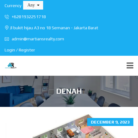
Any
Currency
+6281932251718
Jl bukit hijau A3 no 18 Semanan - Jakarta Barat
admin@martiansrealty.com
Login / Register
DENAH
DECEMBER 9, 2023