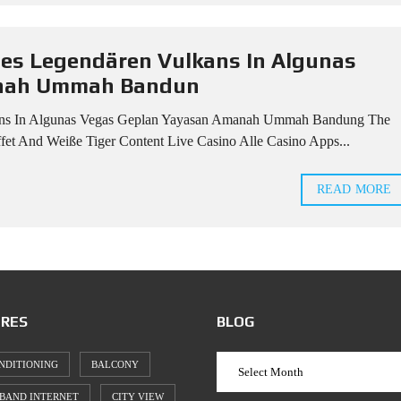
Des Legendären Vulkans In Algunas
anah Ummah Bandun
kans In Algunas Vegas Geplan Yayasan Amanah Ummah Bandung The
ffet And Weiße Tiger Content Live Casino Alle Casino Apps...
READ MORE
RES
BLOG
NDITIONING
BALCONY
BAND INTERNET
CITY VIEW