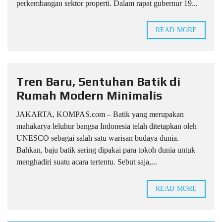
perkembangan sektor properti. Dalam rapat gubernur 19...
READ MORE
Tren Baru, Sentuhan Batik di
Rumah Modern Minimalis
JAKARTA, KOMPAS.com – Batik yang merupakan
mahakarya leluhur bangsa Indonesia telah ditetapkan oleh
UNESCO sebagai salah satu warisan budaya dunia.
Bahkan, baju batik sering dipakai para tokoh dunia untuk
menghadiri suatu acara tertentu. Sebut saja,...
READ MORE