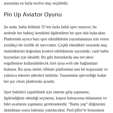
arasından en fazla twelve maç seçilebilir.
Pin Up Aviator Oyunu
Şu anda, bahis bölümü 55’ten fazla farklı spor sunuyor, bu
nedenle her bahisçi kendisini ilgilendiren bir spor dalı bulacaktır.
Platformda ayrıca bazı spor etkinliklerini yayınlamanıza izin veren
yenilikçi bir özellik de mevcuttur. Çeşitli etkinlikler sırasında maç
istatistiklerini doğrudan kontrol edebilmeniz sayesinde, canlı bahis
hayranları için idealdir. Bu gibi durumlarda ana net sitesi
engellenirse kullanılabilecek özel ayna web site bağlantıları
bulunur. Bu ayna siteler, bêtisier platformun tam bir kopyasıdır ve
yalnızca internet adresleri farklıdır. Tasarımdan işlevselliğe kadar
her şey choix platformla aynıdır.
Spor bahisleri yapabilmek için sisteme giriş yapmanız,
ilgilendiğiniz etkinliği seçmeniz, kupon katsayısına tıklamanız ve
bilet ayarlarını yapmanız gerekmektedir. “Bahis yap” düğmesini
tıkladıktan sonra bahsiniz yatırılacaktır. PinUpBet’te bonusların