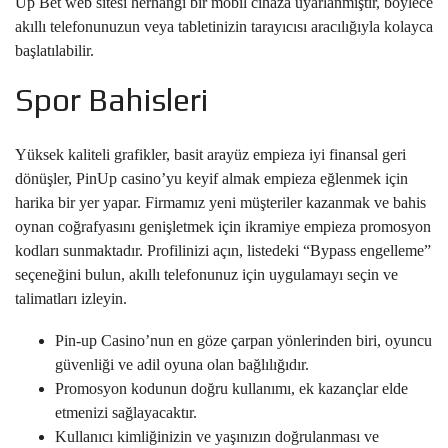
Up Bet web sitesi herhangi bir mobil cihaza uyarlanmıştır, böylece
akıllı telefonunuzun veya tabletinizin tarayıcısı aracılığıyla kolayca
başlatılabilir.
Spor Bahisleri
Yüksek kaliteli grafikler, basit arayüz empieza iyi finansal geri
dönüşler, PinUp casino’yu keyif almak empieza eğlenmek için
harika bir yer yapar. Firmamız yeni müşteriler kazanmak ve bahis
oynan coğrafyasını genişletmek için ikramiye empieza promosyon
kodları sunmaktadır. Profilinizi açın, listedeki “Bypass engelleme”
seçeneğini bulun, akıllı telefonunuz için uygulamayı seçin ve
talimatları izleyin.
Pin-up Casino’nun en göze çarpan yönlerinden biri, oyuncu
güvenliği ve adil oyuna olan bağlılığıdır.
Promosyon kodunun doğru kullanımı, ek kazançlar elde
etmenizi sağlayacaktır.
Kullanıcı kimliğinizin ve yaşınızın doğrulanması ve