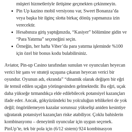
müşteri hizmetleriyle iletişime geçmekten çekinmeyin.
Pin Up kazino mobil versiyonu var, Sweet Bonanza’da
veya başka bir ilginç slotta birkaç dönüş yapmanıza izin
verecektir.
Hesabınıza giriş yaptığınızda, “Kasiyer” bölümüne gidin ve
“Para Yatırma” seçeneğini seçin.
Örneğin, her hafta Viber’da para yatırma işleminde %100
için özel bir bonus kodu bulabilirsiniz.
Aviator, Pin-up Casino tarafından sunulan ve oyuncuları heyecan
verici bir şans ve strateji uçuşuna çıkaran heyecan verici bir
oyundur. Oyunun adı, ekranda” “dinamik olarak değişen bir eğri
ile temsil edilen uçağın yörüngesinden gelmektedir. Bu eğri, uçak
daha yükseğe tırmandıkça elde edilebilecek potansiyel kazançları
ifade eder. Ancak, gökyüzündeki bu yolculuğun tehlikeleri de yok
değil; öngörülemeyen kazalar sorunsuz yükselişi aniden kesintiye
uğratarak potansiyel kazançları riske atabiliyor. Çoklu bahislerin
kombinasyonu – deneyimli oyuncular için uygun seçenek.
PinUp’te, tek bir pola için (6/12 sistem) 924 kombinasyon