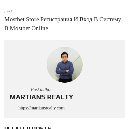
next
Mostbet Store Регистрация И Вход В Систему
В Mostbet Online
Post author
MARTIANS REALTY
https://martiansrealty.com
RELATED POSTS