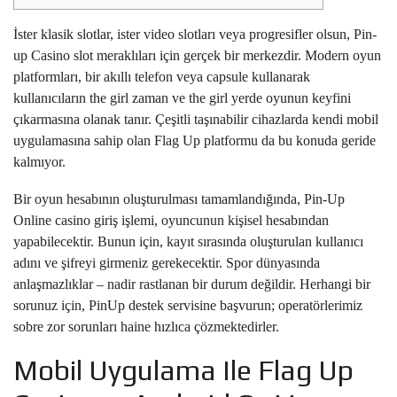
İster klasik slotlar, ister video slotları veya progresifler olsun, Pin-
up Casino slot meraklıları için gerçek bir merkezdir. Modern oyun
platformları, bir akıllı telefon veya capsule kullanarak
kullanıcıların the girl zaman ve the girl yerde oyunun keyfini
çıkarmasına olanak tanır. Çeşitli taşınabilir cihazlarda kendi mobil
uygulamasına sahip olan Flag Up platformu da bu konuda geride
kalmıyor.
Bir oyun hesabının oluşturulması tamamlandığında, Pin-Up
Online casino giriş işlemi, oyuncunun kişisel hesabından
yapabilecektir. Bunun için, kayıt sırasında oluşturulan kullanıcı
adını ve şifreyi girmeniz gerekecektir. Spor dünyasında
anlaşmazlıklar – nadir rastlanan bir durum değildir. Herhangi bir
sorunuz için, PinUp destek servisine başvurun; operatörlerimiz
sobre zor sorunları haine hızlıca çözmektedirler.
Mobil Uygulama Ile Flag Up