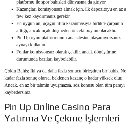
platformu ile spor bahisleri dünyasına da giriyor.
Kazançları komisyonsuz almak için, ilk depozitoyu en az a
few kez kaydırmanız gerekir.
En uygun an, uçağın irtifa kazanmasıyla birlikte çarpanın
arttığı, ancak uçak düşmeden önceki boy an olacaktır.
Pin Up oyun platformunun ana sitesine ulaşamıyorsanız
aynayı kullanın.
Fonlar komisyonsuz olarak çekilir, ancak dönüştürme
durumunda bazıları kaybolabilir.
Çoklu Bahis; İki ya da daha fazla sonucu birleştiren bir bahis. Ne
kadar fazla sonuç olursa, beklenen kazanç o kadar yüksek olur.
Ancak, en az bir tahmin uyuşmazsa, söz konusu olan tüm parayı
kaybedersiniz.
Pin Up Online Casino Para
Yatırma Ve Çekme İşlemleri