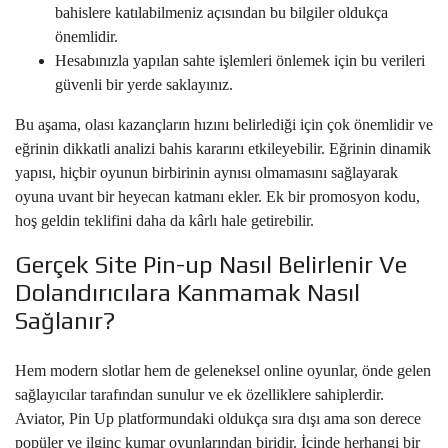
bahislere katılabilmeniz açısından bu bilgiler oldukça
önemlidir.
Hesabınızla yapılan sahte işlemleri önlemek için bu verileri
güvenli bir yerde saklayınız.
Bu aşama, olası kazançların hızını belirlediği için çok önemlidir ve
eğrinin dikkatli analizi bahis kararını etkileyebilir. Eğrinin dinamik
yapısı, hiçbir oyunun birbirinin aynısı olmamasını sağlayarak
oyuna uvant bir heyecan katmanı ekler. Ek bir promosyon kodu,
hoş geldin teklifini daha da kârlı hale getirebilir.
Gerçek Site Pin-up Nasıl Belirlenir Ve
Dolandırıcılara Kanmamak Nasıl
Sağlanır?
Hem modern slotlar hem de geleneksel online oyunlar, önde gelen
sağlayıcılar tarafından sunulur ve ek özelliklere sahiplerdir.
Aviator, Pin Up platformundaki oldukça sıra dışı ama son derece
popüler ve ilginç kumar oyunlarından biridir. İçinde herhangi bir