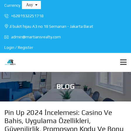
Any
Currency
+6281932251718
Jl bukit hijau A3 no 18 Semanan - Jakarta Barat
admin@martiansrealty.com
Login / Register
BLOG
Pin Up 2024 İncelemesi: Casino Ve
Bahis, Uygulama Özellikleri,
Güvenilirlik, Promosyon Kodu Ve Bonu