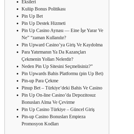
Eksileri
Kulüp Bonus Politikası
Pin Up Bet
Pin Up Destek Hizmeti
Pin Up Casino Aynası — Eine İşe Yarar Ve
Ne” “zaman Kullanılır?
Pin Upward Casino’ya Giriş Ve Kaydolma
Para Yatırmanın Ya Da Kazançları
Çekmenin Yolları Nelerdir?
Neden Pin Up Sitesini Seçmelisiniz?”
Pin Upwards Bahis Platformu (pin Up Bet)
Pin-up Para Çekme
Pinup Bet – Türkiye’deki Bahis Ve Casino
Pin Up On-line Casino’da Depozitosuz
Bonusları Alma Ve Çevirme
Pin Up Casino Türkiye – Güncel Giriş
Pin-up Casino Bonusları Empieza
Promosyon Kodları