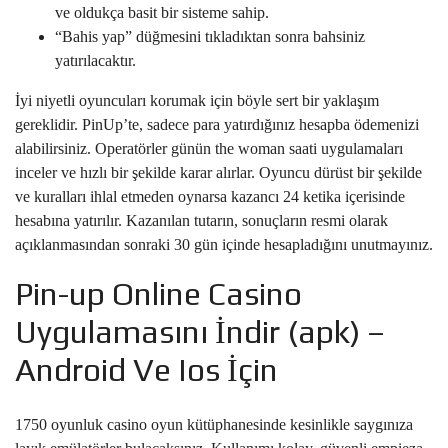
ve oldukça basit bir sisteme sahip.
“Bahis yap” düğmesini tıkladıktan sonra bahsiniz
yatırılacaktır.
İyi niyetli oyuncuları korumak için böyle sert bir yaklaşım
gereklidir. PinUp’te, sadece para yatırdığınız hesapba ödemenizi
alabilirsiniz. Operatörler günün the woman saati uygulamaları
inceler ve hızlı bir şekilde karar alırlar. Oyuncu dürüst bir şekilde
ve kuralları ihlal etmeden oynarsa kazancı 24 ketika içerisinde
hesabına yatırılır. Kazanılan tutarın, sonuçların resmi olarak
açıklanmasından sonraki 30 gün içinde hesapladığını unutmayınız.
Pin-up Online Casino
Uygulamasını İndir (apk) –
Android Ve Ios İçin
1750 oyunluk casino oyun kütüphanesinde kesinlikle saygınıza