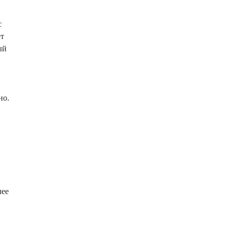
с
ет
ый
но.
лее