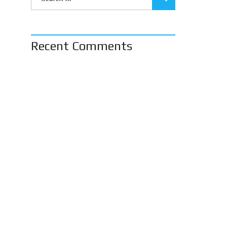
Recent Comments