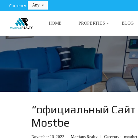
Any
Currency
HOME
PROPERTIES
BLOG
T
I
P
L
E
A
P
N
R
D
O
P
E
C
R
O
T
“официальный Сайт 
M
Y
M
E
Mostbe
R
C
I
A
November 26, 2022
Martians Realty
Category:
mostbet