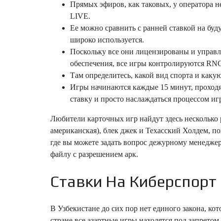
Прямых эфиров, как таковых, у оператора н
LIVE.
Ее можно сравнить с ранней ставкой на буд
широко используется.
Поскольку все они лицензированы и управ
обеспечения, все игры контролируются RN
Там определитесь, какой вид спорта и каку
Игры начинаются каждые 15 минут, проходя
ставку и просто наслаждаться процессом иг
Любители карточных игр найдут здесь несколько р
американская), блек джек и Техасский Холдем, по
где вы можете задать вопрос дежурному менеджер
файлу с разрешением арк.
Ставки На Киберспорт
В Узбекистане до сих пор нет единого закона, к
стране все азартные игры находятся под запретом