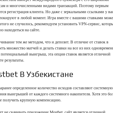
сам и многочисленными видами транзакций. Поэтому первым
ится регистрация клиента. Но даже с зеркальными ссылками у ва
аблокируют в любой момент. Игра вместе с вашими ставками мож
 этого не случилось, рекомендуем установить VPN-сервис, котор
о находиться на сайте.
ивание тем же методом, что и депозит. В отличие от ставок в
реть множество матчей и делать ставки на все из них одновремен
 потенциальный выигрыш, эта опция ставок является отличной
те результаты.
tbet В Узбекистане
заранее определенное количество исходов составляют системную
ния выигрышей от каждого системного накопителя. Хотя это бо
те получить крупную компенсацию.
т не скачивать приложение Mostbet, сайт является отличной