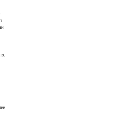
с
ет
ый
но.
лее