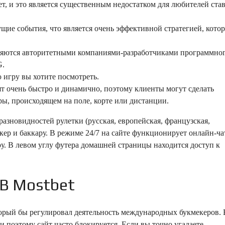
ет, и это является существенным недостатком для любителей ста
ущие события, что является очень эффективной стратегией, котор
ляются авторитетными компаниями-разработчиками программно
G.
ю игру вы хотите посмотреть.
т очень быстро и динамично, поэтому клиенты могут сделать
ры, происходящем на поле, корте или дистанции.
азновидностей рулетки (русская, европейская, французская,
кер и баккару. В режиме 24/7 на сайте функционирует онлайн-ча
у. В левом углу футера домашней страницы находится доступ к
 В Mostbet
оторый бы регулировал деятельность международных букмекеров. 
 и поэтому сайт часто блокируется. Если вы точно угадаете