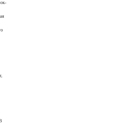
вок-
ая
го
т,
В