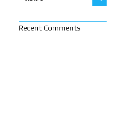
Recent Comments