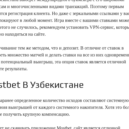
сам и многочисленными видами транзакций. Поэтому первым
ится регистрация клиента. Но даже с зеркальными ссылками у ва
аблокируют в любой момент. Игра вместе с вашими ставками мож
 этого не случилось, рекомендуем установить VPN-сервис, котор
о находиться на сайте.
ивание тем же методом, что и депозит. В отличие от ставок в
реть множество матчей и делать ставки на все из них одновремен
 потенциальный выигрыш, эта опция ставок является отличной
те результаты.
tbet В Узбекистане
заранее определенное количество исходов составляют системную
ния выигрышей от каждого системного накопителя. Хотя это бо
те получить крупную компенсацию.
т не скачивать приложение Mostbet, сайт является отличной