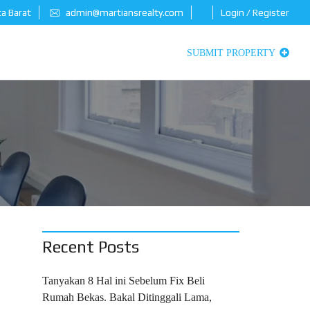
ta Barat
admin@martiansrealty.com
Login / Register
SUBMIT PROPERTY
Recent Posts
Tanyakan 8 Hal ini Sebelum Fix Beli
Rumah Bekas. Bakal Ditinggali Lama,