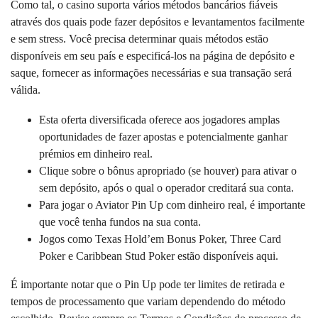
Como tal, o casino suporta vários métodos bancários fiáveis ​​
através dos quais pode fazer depósitos e levantamentos facilmente
e sem stress. Você precisa determinar quais métodos estão
disponíveis em seu país e especificá-los na página de depósito e
saque, fornecer as informações necessárias e sua transação será
válida.
Esta oferta diversificada oferece aos jogadores amplas
oportunidades de fazer apostas e potencialmente ganhar
prémios em dinheiro real.
Clique sobre o bônus apropriado (se houver) para ativar o
sem depósito, após o qual o operador creditará sua conta.
Para jogar o Aviator Pin Up com dinheiro real, é importante
que você tenha fundos na sua conta.
Jogos como Texas Hold’em Bonus Poker, Three Card
Poker e Caribbean Stud Poker estão disponíveis aqui.
É importante notar que o Pin Up pode ter limites de retirada e
tempos de processamento que variam dependendo do método