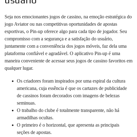
Seja nos emocionantes jogos de cassino, na emoção estratégica do
jogo Aviator ou nas competitivas oportunidades de apostas
esportivas, o Pin-up oferece algo para cada tipo de jogador. Seu
compromisso com a segurança e a satisfação do usuário,
juntamente com a conveniência dos jogos móveis, faz dela uma
plataforma confiável e agradável. O aplicativo Pin-up é uma
maneira conveniente de acessar seus jogos de cassino favoritos em
qualquer lugar.
Os criadores foram inspirados por uma espiral da cultura
americana, cuja essência é que os cartazes de publicidade
de cassinos foram decorados com imagens de belezas
seminuas.
O trabalho do clube é totalmente transparente, não há
armadilhas ocultas.
O primeiro é o horizontal, que apresenta as principais
seções de apostas.