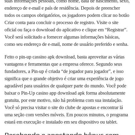
suas informações pessoais, como nome, data de nascimento, sexo,
endereço de e-mail e país de residência. Depois de preencher
todos os campos obrigatórios, os jogadores podem clicar no botão
Criar conta para concluir o processo de registro. Visite o site
oficial ou faça o download do aplicativo e clique em “Registrar”.
Você será solicitado a fornecer algumas informações básicas,
como seu endereço de e-mail, nome de usuário preferido e senha.
Feito o pin-up cassino apk download, basta aproveitar as várias
vantagens e ferramentas que a empresa oferece. Segundo seus
fundadores, a Pin-up é criada “de jogador para jogador”, e isso
significa que o grande objetivo é criar uma experiência de jogo
agradável para usuários de qualquer parte do mundo. Você pode
baixar o Pin-Up casino app download apk forma absolutamente
gratuita, por este motivo, não há problema com sua instalação.
Você só precisa visitar o site do clube de apostas e encontrar lá
uma seção com versões móveis. Em poucos minutos, o programa
estará em execução e instalado em seu dispositivo ou tablet.