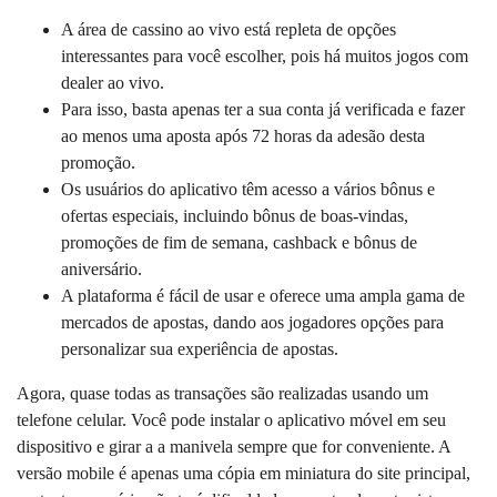
A área de cassino ao vivo está repleta de opções
interessantes para você escolher, pois há muitos jogos com
dealer ao vivo.
Para isso, basta apenas ter a sua conta já verificada e fazer
ao menos uma aposta após 72 horas da adesão desta
promoção.
Os usuários do aplicativo têm acesso a vários bônus e
ofertas especiais, incluindo bônus de boas-vindas,
promoções de fim de semana, cashback e bônus de
aniversário.
A plataforma é fácil de usar e oferece uma ampla gama de
mercados de apostas, dando aos jogadores opções para
personalizar sua experiência de apostas.
Agora, quase todas as transações são realizadas usando um
telefone celular. Você pode instalar o aplicativo móvel em seu
dispositivo e girar a a manivela sempre que for conveniente. A
versão mobile é apenas uma cópia em miniatura do site principal,