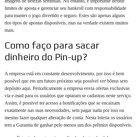
imagens de belezas seminuas. No entanto, é importante definir
limites de aposta e gerenciar seu bankroll com responsabilidade
para manter o jogo divertido e seguro. Estes são apenas alguns
dos tipos de apostas disponíveis, mas na verdade existem muitos
mais.
Como faço para sacar
dinheiro do Pin-up?
A empresa está em constante desenvolvimento, por isso é bem
possível que em um futuro próximo seja possível ver bônus sem
depósito aqui. Periodicamente a empresa envia ofertas exclusivas
via e-mail para os usuários que optaram se cadastras neste serviço.
Assim, é possível ter acesso a bonificações que se encaixam
exatamente nas suas necessidades, sem pagar nada por isso ou
mesmo fazer qualquer alteração de conta. Nesta loteria os usuários
tem a Garantia de ganhar pelo menos um dos prêmios disponíveis.