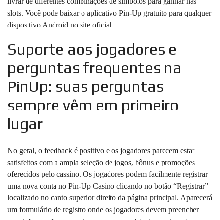
livrar de diferentes combinações de símbolos para ganhar nas
slots. Você pode baixar o aplicativo Pin-Up gratuito para qualquer
dispositivo Android no site oficial.
Suporte aos jogadores e
perguntas frequentes na
PinUp: suas perguntas
sempre vêm em primeiro
lugar
No geral, o feedback é positivo e os jogadores parecem estar
satisfeitos com a ampla seleção de jogos, bônus e promoções
oferecidos pelo cassino. Os jogadores podem facilmente registrar
uma nova conta no Pin-Up Casino clicando no botão “Registrar”
localizado no canto superior direito da página principal. Aparecerá
um formulário de registro onde os jogadores devem preencher