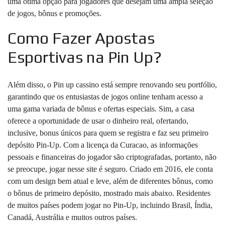
uma ótima opção para jogadores que desejam uma ampla seleção
de jogos, bônus e promoções.
Como Fazer Apostas
Esportivas na Pin Up?
Além disso, o Pin up cassino está sempre renovando seu portfólio,
garantindo que os entusiastas de jogos online tenham acesso a
uma gama variada de bônus e ofertas especiais. Sim, a casa
oferece a oportunidade de usar o dinheiro real, ofertando,
inclusive, bonus únicos para quem se registra e faz seu primeiro
depósito Pin-Up. Com a licença da Curacao, as informações
pessoais e financeiras do jogador são criptografadas, portanto, não
se preocupe, jogar nesse site é seguro. Criado em 2016, ele conta
com um design bem atual e leve, além de diferentes bônus, como
o bônus de primeiro depósito, mostrado mais abaixo. Residentes
de muitos países podem jogar no Pin-Up, incluindo Brasil, Índia,
Canadá, Austrália e muitos outros países.