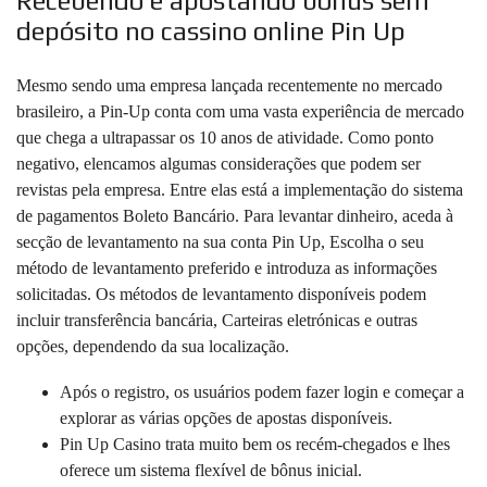
Recebendo e apostando bônus sem
depósito no cassino online Pin Up
Mesmo sendo uma empresa lançada recentemente no mercado
brasileiro, a Pin-Up conta com uma vasta experiência de mercado
que chega a ultrapassar os 10 anos de atividade. Como ponto
negativo, elencamos algumas considerações que podem ser
revistas pela empresa. Entre elas está a implementação do sistema
de pagamentos Boleto Bancário. Para levantar dinheiro, aceda à
secção de levantamento na sua conta Pin Up, Escolha o seu
método de levantamento preferido e introduza as informações
solicitadas. Os métodos de levantamento disponíveis podem
incluir transferência bancária, Carteiras eletrónicas e outras
opções, dependendo da sua localização.
Após o registro, os usuários podem fazer login e começar a
explorar as várias opções de apostas disponíveis.
Pin Up Casino trata muito bem os recém-chegados e lhes
oferece um sistema flexível de bônus inicial.