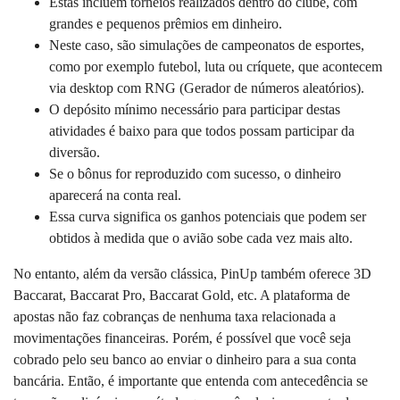
Estas incluem torneios realizados dentro do clube, com
grandes e pequenos prêmios em dinheiro.
Neste caso, são simulações de campeonatos de esportes,
como por exemplo futebol, luta ou críquete, que acontecem
via desktop com RNG (Gerador de números aleatórios).
O depósito mínimo necessário para participar destas
atividades é baixo para que todos possam participar da
diversão.
Se o bônus for reproduzido com sucesso, o dinheiro
aparecerá na conta real.
Essa curva significa os ganhos potenciais que podem ser
obtidos à medida que o avião sobe cada vez mais alto.
No entanto, além da versão clássica, PinUp também oferece 3D
Baccarat, Baccarat Pro, Baccarat Gold, etc. A plataforma de
apostas não faz cobranças de nenhuma taxa relacionada a
movimentações financeiras. Porém, é possível que você seja
cobrado pelo seu banco ao enviar o dinheiro para a sua conta
bancária. Então, é importante que entenda com antecedência se