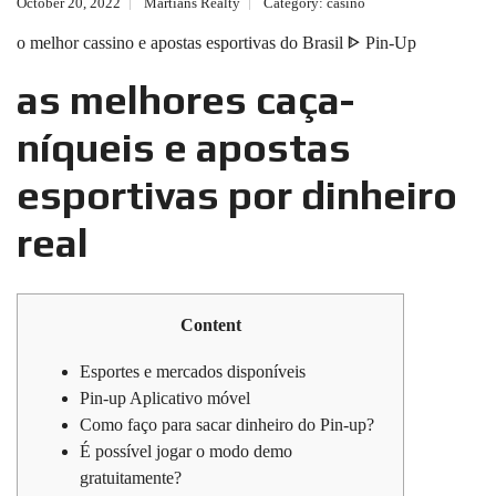
October 20, 2022
Martians Realty
Category:
casino
o melhor cassino e apostas esportivas do Brasil ᐈ Pin-Up
as melhores caça-
níqueis e apostas
esportivas por dinheiro
real
Content
Esportes e mercados disponíveis
Pin-up Aplicativo móvel
Como faço para sacar dinheiro do Pin-up?
É possível jogar o modo demo
gratuitamente?