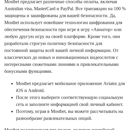
Mostbet предлагает различные способы оплаты, включая
Australian visa, MasterCard и PayPal. Все транзакции на 100 %
защищены и зашифрованы для вашей безопасности. Да,
Mostbet использует новейшие технологии шифрования для
обеспечения безопасности при игре в игру «Авиатор» или
любую другую игру на своей платформе. Кроме того, они
разработали строгую политику безопасности для
постоянной защиты всей вашей личной информации. От
классических до новых и инновационных видеослотов с
интересными сюжетными линиями и привлекательными
бонусными функциями.
Mostbet предлагает мобильное приложение Aviator для
iOS и Android.
После этого выберите соответствующую социальную
сеть и заполните информацией свой личный кабинет.
Поэтому, играя в Mostbet, вы можете рассчитывать на
разнообразие развлекательных опций.
Mostbet поддерживает ряд языков, включая английский,