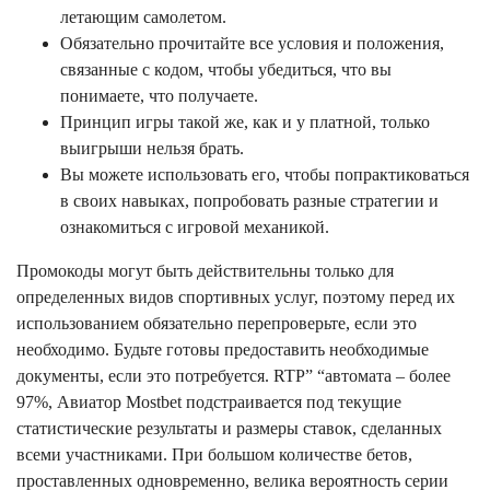
летающим самолетом.
Обязательно прочитайте все условия и положения,
связанные с кодом, чтобы убедиться, что вы
понимаете, что получаете.
Принцип игры такой же, как и у платной, только
выигрыши нельзя брать.
Вы можете использовать его, чтобы попрактиковаться
в своих навыках, попробовать разные стратегии и
ознакомиться с игровой механикой.
Промокоды могут быть действительны только для
определенных видов спортивных услуг, поэтому перед их
использованием обязательно перепроверьте, если это
необходимо. Будьте готовы предоставить необходимые
документы, если это потребуется. RTP” “автомата – более
97%, Авиатор Mostbet подстраивается под текущие
статистические результаты и размеры ставок, сделанных
всеми участниками. При большом количестве бетов,
проставленных одновременно, велика вероятность серии