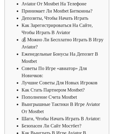
Aviator От Mostbet На Телефоне
Принимает Ли Mostbet Биткоины?
Депозиты, Чтобы Начать Играть
Как Зарегистрироваться На Сайте,
Чтобы Играть В Aviator
💰 Можно Ли Бесплатно Играть В Игру
Aviator?
Еженедельные Бонусы На Депозит В
Mostbet
Советы По Игре «авиатор» Для
Новичков:
Лучшие Советы Для Новых Игроков
Как Стать Партнером Mostbet?
Пополнение Счета Mostbet
Выигрышные Тактики В Игре Aviator
От Mostbet
Шаги, Чтобы Начать Играть В Aviator:
Безопасен Ли Сайт Мостбет?
Как Выиграть В Игре Aviator В