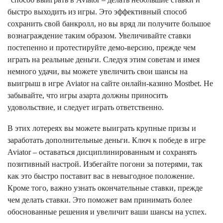
быстро выходить из игры. Это эффективный способ
сохранить свой банкролл, но вы вряд ли получите большое
вознаграждение таким образом. Увеличивайте ставки
постепенно и протестируйте демо-версию, прежде чем
играть на реальные деньги. Следуя этим советам и имея
немного удачи, вы можете увеличить свои шансы на
выигрыш в игре Aviator на сайте онлайн-казино Mostbet. Не
забывайте, что игры азарта должны приносить
удовольствие, и следует играть ответственно.
В этих лотереях вы можете выиграть крупные призы и
заработать дополнительные деньги. Ключ к победе в игре
Aviator – оставаться дисциплинированным и сохранять
позитивный настрой. Избегайте погони за потерями, так
как это быстро поставит вас в невыгодное положение.
Кроме того, важно узнать окончательные ставки, прежде
чем делать ставки. Это поможет вам принимать более
обоснованные решения и увеличит ваши шансы на успех.