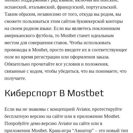
испанский, итальянский, французский, португальский.
Таким образом, независимо от того, откуда вы родом, вы
сможете пользоваться этим сайтом букмекерской конторы
на своем родном языке. Если вы являетесь поклонником
американского футбола, то Mostbet станет идеальным
местом для совершения ставок. Чтобы использовать
промокоды в Mostbet, просто введите их в соответствующее
поле во время регистрации или оформления заказа.
Обязательно прочитайте все условия и положения,
связанные с кодом, чтобы убедиться, что вы понимаете, что
получаете.
Киберспорт В Mostbet
Если вы не знакомы с концепцией Aviator, протестируйте
бесплатную версию на сайте или в приложении Mostbet.
Попробуйте демо-версию Aviator на сайте или в
приложении Mostbet. Краш-игра “Авиатор” – это новый тип