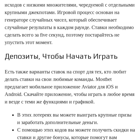
исходов с низкими множителями, чередуемой с отдельными
крупными джекпотами. Игровой процесс основан на
генераторе случайных чисел, который обеспечивает
случайные результаты в каждом раунде. Ставки необходимо
сделать всего за five секунд, поэтому постарайтесь не
упустить этот момент.
Депозиты, Чтобы Начать Играть
Есть также варианты ставок на спорт для тех, кто любит
делать ставки на свои любимые команды. Mostbet
предлагает мобильное приложение Aviator для iOS и
Android. Скачайте приложение, чтобы играть в любое время
и везде с теми же функциями и графикой.
В этих лотереях вы можете выиграть крупные призы
и заработать дополнительные деньги.
С помощью этих кодов вы можете получить скидки на
ставки и другие бонусы, которые помогут вам