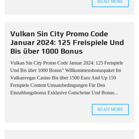
READ MORE
Vulkan Sin City Promo Code
Januar 2024: 125 Freispiele Und
Bis über 1000 Bonus
Vulkan Sin City Promo Code Januar 2024: 125 Freispiele
Und Bis über 1000 Bonus” Willkommensbonuspaket Im
Vulkanvegas Casino Bis über 1500 Euro And Up 150
Freispiele Content Umsatzbedingungen Für Den
Einzahlungsbonus Exklusive Gutscheine Und Bonus...
READ MORE