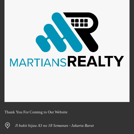
Thank You For Coming to Our Website
Jl bukit hijau A3 no 18 Semanan - Jakarta Barat