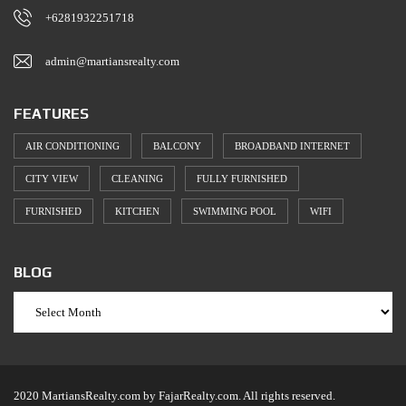
+6281932251718
admin@martiansrealty.com
FEATURES
AIR CONDITIONING
BALCONY
BROADBAND INTERNET
CITY VIEW
CLEANING
FULLY FURNISHED
FURNISHED
KITCHEN
SWIMMING POOL
WIFI
BLOG
2020 MartiansRealty.com by FajarRealty.com. All rights reserved.