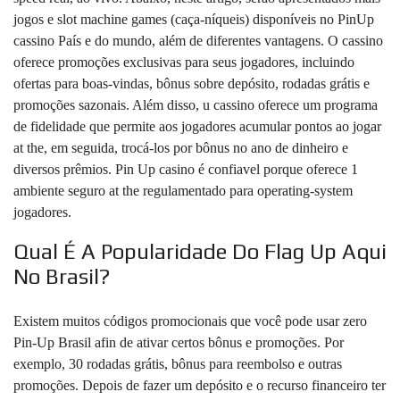
jogos e slot machine games (caça-níqueis) disponíveis no PinUp
cassino País e do mundo, além de diferentes vantagens. O cassino
oferece promoções exclusivas para seus jogadores, incluindo
ofertas para boas-vindas, bônus sobre depósito, rodadas grátis e
promoções sazonais. Além disso, u cassino oferece um programa
de fidelidade que permite aos jogadores acumular pontos ao jogar
at the, em seguida, trocá-los por bônus no ano de dinheiro e
diversos prêmios. Pin Up casino é confiavel porque oferece 1
ambiente seguro at the regulamentado para operating-system
jogadores.
Qual É A Popularidade Do Flag Up Aqui
No Brasil?
Existem muitos códigos promocionais que você pode usar zero
Pin-Up Brasil afin de ativar certos bônus e promoções. Por
exemplo, 30 rodadas grátis, bônus para reembolso e outras
promoções. Depois de fazer um depósito e o recurso financeiro ter