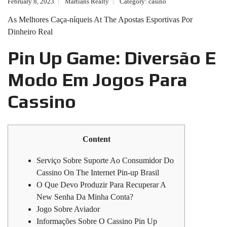
February 8, 2023
Martians Realty
Category:
casino
As Melhores Caça-níqueis At The Apostas Esportivas Por
Dinheiro Real
Pin Up Game: Diversão E
Modo Em Jogos Para
Cassino
Content
Serviço Sobre Suporte Ao Consumidor Do
Cassino On The Internet Pin-up Brasil
O Que Devo Produzir Para Recuperar A
New Senha Da Minha Conta?
Jogo Sobre Aviador
Informações Sobre O Cassino Pin Up