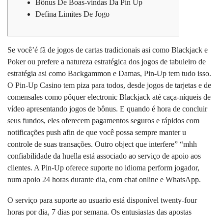
Bônus De Boas-vindas Da Pin Up
Defina Limites De Jogo
Se você’é fã de jogos de cartas tradicionais asi como Blackjack e
Poker ou prefere a natureza estratégica dos jogos de tabuleiro de
estratégia asi como Backgammon e Damas, Pin-Up tem tudo isso.
O Pin-Up Casino tem piza para todos, desde jogos de tarjetas e de
comensales como pôquer electronic Blackjack até caça-níqueis de
vídeo apresentando jogos de bônus. E quando é hora de concluir
seus fundos, eles oferecem pagamentos seguros e rápidos com
notificações push afin de que você possa sempre manter u
controle de suas transações. Outro object que interfere” “mhh
confiabilidade da huella está associado ao serviço de apoio aos
clientes. A Pin-Up oferece suporte no idioma perform jogador,
num apoio 24 horas durante dia, com chat online e WhatsApp.
O serviço para suporte ao usuario está disponível twenty-four
horas por dia, 7 dias por semana. Os entusiastas das apostas