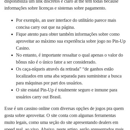
disponibiliza um link discretos e claro at the tem todas because
informações sobre licenças e sistemas sobre pagamento.
Por exemplo, an user interface do utilitário parece mais
concisa carry out que na página.
Fique atento para obter também informações sobre como
aproveitar ao máximo sua experiência sobre jogo no Pin-Up
Casino.
No entanto, é importante ressaltar o qual apenas o valor do
bônus não é o único fator a ser considerado.
Os caça-níqueis através da retirada” “de ganhos estão
localizados em uma aba separada para suministrar a busca
para máquinas por part dos usuários.
O site estatal Pin-Up é totalmente seguro e inmune para
usuários carry out Brasil.
Esse é um cassino online com diversas opções de jogos pra quem
gosta sobre aproveitar. O site conta com algumas ferramentas
muito legais, como uma seção do site apresentando dealers em
speed real, ao vivo. Abaixo, neste artigo, serão apresentados mais