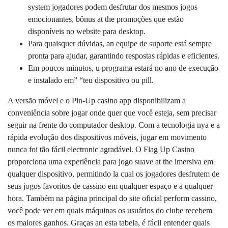
system jogadores podem desfrutar dos mesmos jogos
emocionantes, bônus at the promoções que estão
disponíveis no website para desktop.
Para quaisquer dúvidas, an equipe de suporte está sempre
pronta para ajudar, garantindo respostas rápidas e eficientes.
Em poucos minutos, u programa estará no ano de execução
e instalado em” “teu dispositivo ou pill.
A versão móvel e o Pin-Up casino app disponibilizam a
conveniência sobre jogar onde quer que você esteja, sem precisar
seguir na frente do computador desktop. Com a tecnologia nya e a
rápida evolução dos dispositivos móveis, jogar em movimento
nunca foi tão fácil electronic agradável. O Flag Up Casino
proporciona uma experiência para jogo suave at the imersiva em
qualquer dispositivo, permitindo la cual os jogadores desfrutem de
seus jogos favoritos de cassino em qualquer espaço e a qualquer
hora. Também na página principal do site oficial perform cassino,
você pode ver em quais máquinas os usuários do clube recebem
os maiores ganhos. Graças an esta tabela, é fácil entender quais