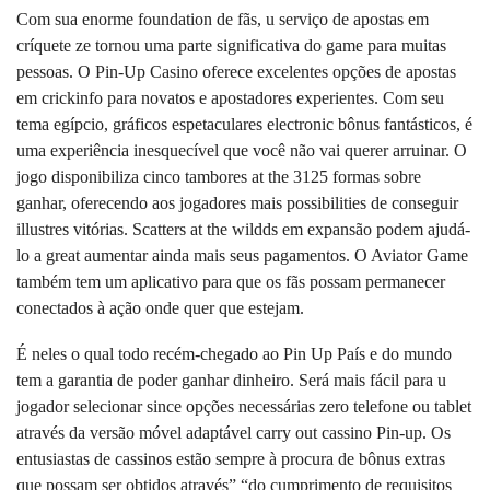
Com sua enorme foundation de fãs, u serviço de apostas em
críquete ze tornou uma parte significativa do game para muitas
pessoas. O Pin-Up Casino oferece excelentes opções de apostas
em crickinfo para novatos e apostadores experientes. Com seu
tema egípcio, gráficos espetaculares electronic bônus fantásticos, é
uma experiência inesquecível que você não vai querer arruinar. O
jogo disponibiliza cinco tambores at the 3125 formas sobre
ganhar, oferecendo aos jogadores mais possibilities de conseguir
illustres vitórias. Scatters at the wildds em expansão podem ajudá-
lo a great aumentar ainda mais seus pagamentos. O Aviator Game
também tem um aplicativo para que os fãs possam permanecer
conectados à ação onde quer que estejam.
É neles o qual todo recém-chegado ao Pin Up País e do mundo
tem a garantia de poder ganhar dinheiro. Será mais fácil para u
jogador selecionar since opções necessárias zero telefone ou tablet
através da versão móvel adaptável carry out cassino Pin-up. Os
entusiastas de cassinos estão sempre à procura de bônus extras
que possam ser obtidos através” “do cumprimento de requisitos