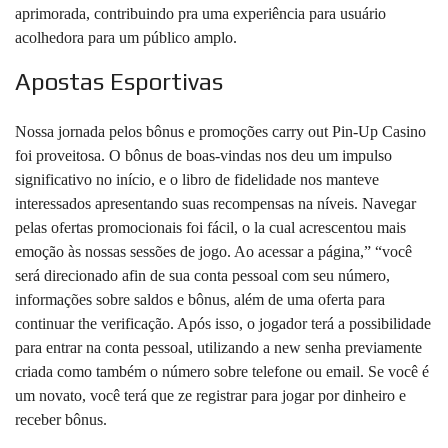
aprimorada, contribuindo pra uma experiência para usuário
acolhedora para um público amplo.
Apostas Esportivas
Nossa jornada pelos bônus e promoções carry out Pin-Up Casino
foi proveitosa. O bônus de boas-vindas nos deu um impulso
significativo no início, e o libro de fidelidade nos manteve
interessados apresentando suas recompensas na níveis. Navegar
pelas ofertas promocionais foi fácil, o la cual acrescentou mais
emoção às nossas sessões de jogo. Ao acessar a página,” “você
será direcionado afin de sua conta pessoal com seu número,
informações sobre saldos e bônus, além de uma oferta para
continuar the verificação. Após isso, o jogador terá a possibilidade
para entrar na conta pessoal, utilizando a new senha previamente
criada como também o número sobre telefone ou email. Se você é
um novato, você terá que ze registrar para jogar por dinheiro e
receber bônus.