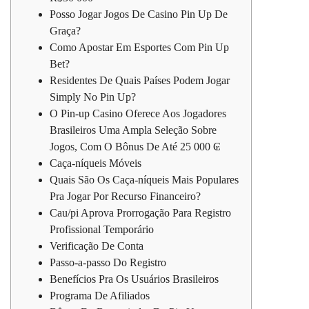
Posso Jogar Jogos De Casino Pin Up De
Graça?
Como Apostar Em Esportes Com Pin Up
Bet?
Residentes De Quais Países Podem Jogar
Simply No Pin Up?
O Pin-up Casino Oferece Aos Jogadores
Brasileiros Uma Ampla Seleção Sobre
Jogos, Com O Bônus De Até 25 000 ₢
Caça-níqueis Móveis
Quais São Os Caça-níqueis Mais Populares
Pra Jogar Por Recurso Financeiro?
Cau/pi Aprova Prorrogação Para Registro
Profissional Temporário
Verificação De Conta
Passo-a-passo Do Registro
Benefícios Pra Os Usuários Brasileiros
Programa De Afiliados