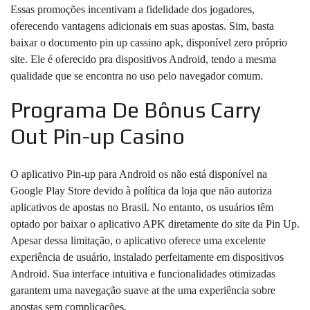
Essas promoções incentivam a fidelidade dos jogadores,
oferecendo vantagens adicionais em suas apostas. Sim, basta
baixar o documento pin up cassino apk, disponível zero próprio
site. Ele é oferecido pra dispositivos Android, tendo a mesma
qualidade que se encontra no uso pelo navegador comum.
Programa De Bônus Carry
Out Pin-up Casino
O aplicativo Pin-up para Android os não está disponível na
Google Play Store devido à política da loja que não autoriza
aplicativos de apostas no Brasil. No entanto, os usuários têm
optado por baixar o aplicativo APK diretamente do site da Pin Up.
Apesar dessa limitação, o aplicativo oferece uma excelente
experiência de usuário, instalado perfeitamente em dispositivos
Android. Sua interface intuitiva e funcionalidades otimizadas
garantem uma navegação suave at the uma experiência sobre
apostas sem complicações.