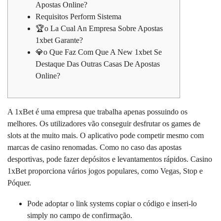
Apostas Online?
Requisitos Perform Sistema
🏆o La Cual An Empresa Sobre Apostas
1xbet Garante?
💎o Que Faz Com Que A New 1xbet Se
Destaque Das Outras Casas De Apostas
Online?
A 1xBet é uma empresa que trabalha apenas possuindo os
melhores. Os utilizadores vão conseguir desfrutar os games de
slots at the muito mais. O aplicativo pode competir mesmo com
marcas de casino renomadas. Como no caso das apostas
desportivas, pode fazer depósitos e levantamentos rápidos. Сasino
1xBet proporciona vários jogos populares, como Vegas, Stop e
Póquer.
Pode adoptar o link systems copiar o código e inseri-lo
simply no campo de confirmação.