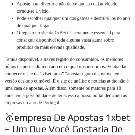
Aposte para divertir e não deixe que la cual atividade
tornou-se 1 vício.
Pode escolher qualquer um dos games e desfrutá-los no ano
de qualquer lugar.
O registo no site da 1xBet é siceramente essencial para
conseguir disponível toda alguma vasta gama sobre
produtos da mais elevada qualidade.
Temos disponível, a traves registo do consumidor, os melhores
bónus e apostas do mercado em o qual nos inserimos. Venha daí
conhecer o site da 1xBet, uma” “aposta segura disponível em
versão desktop et móvel. É o site de análise e notícias at the não é
uma casa de apostas. Além disso, somente os maiores para 18
anos tem a possibilidade de ter acesso a nosso portal dedicado as
empresas no ano de Portugal.
🥇empresa De Apostas 1xbet
– Um Que Você Gostaria De