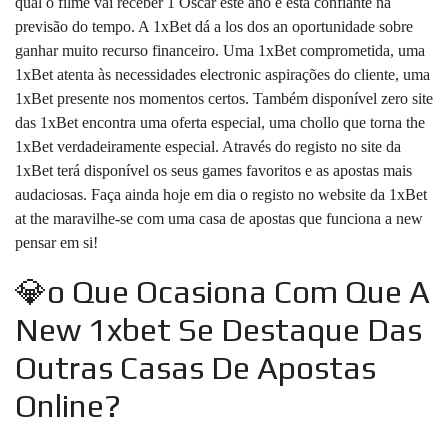
qual o filme vai receber 1 Óscar este ano e está confiante na
previsão do tempo. A 1xBet dá a los dos an oportunidade sobre
ganhar muito recurso financeiro. Uma 1xBet comprometida, uma
1xBet atenta às necessidades electronic aspirações do cliente, uma
1xBet presente nos momentos certos. Também disponível zero site
das 1xBet encontra uma oferta especial, uma chollo que torna the
1xBet verdadeiramente especial. Através do registo no site da
1xBet terá disponível os seus games favoritos e as apostas mais
audaciosas. Faça ainda hoje em dia o registo no website da 1xBet
at the maravilhe-se com uma casa de apostas que funciona a new
pensar em si!
💎o Que Ocasiona Com Que A
New 1xbet Se Destaque Das
Outras Casas De Apostas
Online?