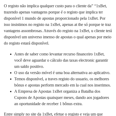
O registo não implica qualquer custo para o cliente da” “1xBet,
trazendo apenas vantagens porque é o registo que implica ter
disponível 1 mundo de apostas proporcionado pela 1xBet. Por
isso insistimos no registo na 1xBet, apenas at the só porque te traz
vantagens assombrosas. Através do registo na 1xBet, u cliente terá
disponível um universo imenso de apostas o qual apenas por meio
do registo estará disponível.
Antes de saber como levantar recurso financeiro 1xBet,
você deve aguardar o cálculo das taxas electronic garantir
um saldo positivo.
O uso da versão móvel é uma boa alternativa ao aplicativo.
Temos disponível, a traves registo do usuario, os melhores
bónus e apostas perform mercado em la cual nos inserimos.
A Empresa de Apostas 1xBet organiza a Batalha dos
Cupons de Apostas quaisquer meses, dando aos jogadores
an oportunidade de receber 1 bônus extra.
Entre simply no site da 1xBet, efetue o registo e veja um que