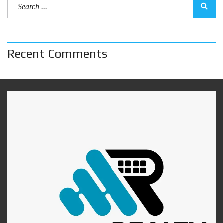
Recent Comments