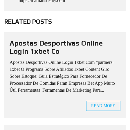
https://martiansrealty.com
RELATED POSTS
Apostas Desportivas Online
Login 1xbet Co
Apostas Desportivas Online Login 1xbet Com “partners-
1xbet O Programa Sobre Afiliados 1xbet Content Giro
Sobre Estoque: Guia Estratégico Para Fornecedor De
Processador De Comidas Paran Empresas Bet App Muito
Útil Ferramentas Ferramentas De Marketing Para...
READ MORE