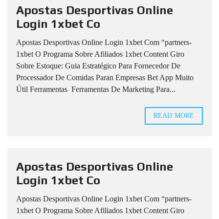
Apostas Desportivas Online
Login 1xbet Co
Apostas Desportivas Online Login 1xbet Com “partners-
1xbet O Programa Sobre Afiliados 1xbet Content Giro
Sobre Estoque: Guia Estratégico Para Fornecedor De
Processador De Comidas Paran Empresas Bet App Muito
Útil Ferramentas Ferramentas De Marketing Para...
READ MORE
Apostas Desportivas Online
Login 1xbet Co
Apostas Desportivas Online Login 1xbet Com “partners-
1xbet O Programa Sobre Afiliados 1xbet Content Giro