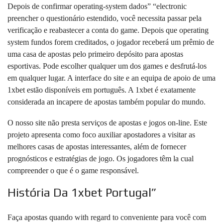
Depois de confirmar operating-system dados” “electronic
preencher o questionário estendido, você necessita passar pela
verificação e reabastecer a conta do game. Depois que operating
system fundos forem creditados, o jogador receberá um prêmio de
uma casa de apostas pelo primeiro depósito para apostas
esportivas. Pode escolher qualquer um dos games e desfrutá-los
em qualquer lugar. A interface do site e an equipa de apoio de uma
1xbet estão disponíveis em português. A 1xbet é exatamente
considerada an incapere de apostas também popular do mundo.
O nosso site não presta serviços de apostas e jogos on-line. Este
projeto apresenta como foco auxiliar apostadores a visitar as
melhores casas de apostas interessantes, além de fornecer
prognósticos e estratégias de jogo. Os jogadores têm la cual
compreender o que é o game responsável.
História Da 1xbet Portugal”
Faça apostas quando with regard to conveniente para você com