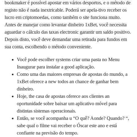
bookmaker é possível apostar em vários desportos, e o método de
registo não é nada inextricable. Poderá ser apela-tivo receber os
lucro em criptomoedas, como também o site funciona muito.
Antes de manejar como levantar dinheiro 1xBet, você necessita
aguardar o cálculo das taxas electronic garantir um saldo positivo.
Depois disto, você deve demandar uma retirada para fundos em
sua conta, escolhendo o método conveniente.
Você pode escolher systems criar uma pasta no Menu
Inaugurar para instalar a good aplicação.
Como uma das maiores empresas de apostas do mundo, a
1xBet oferece a new todos an chance de ganhar bem
dinheiro.
Hoje, the casa de apostas oferece aos clientes an
oportunidade sobre baixar um aplicativo móvel para
distintas sistemas operacionais.
Então, se você acompanha u “O quê? Aonde? Quando? “,
sabe qual o filme vai receber o Óscar este ano e está
confiante na previsão do tempo.