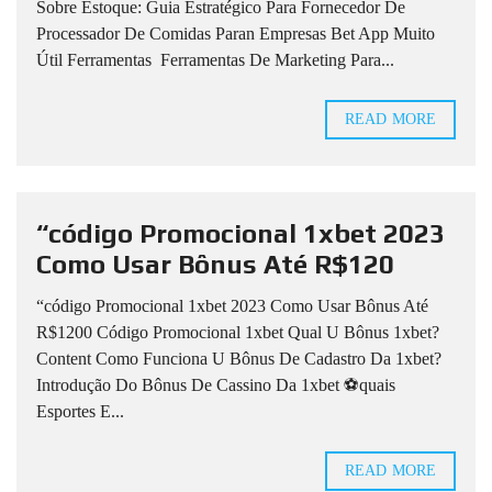
Sobre Estoque: Guia Estratégico Para Fornecedor De
Processador De Comidas Paran Empresas Bet App Muito
Útil Ferramentas Ferramentas De Marketing Para...
READ MORE
“código Promocional 1xbet 2023
Como Usar Bônus Até R$120
“código Promocional 1xbet 2023 Como Usar Bônus Até
R$1200 Código Promocional 1xbet Qual U Bônus 1xbet?
Content Como Funciona U Bônus De Cadastro Da 1xbet?
Introdução Do Bônus De Cassino Da 1xbet ⚽quais
Esportes E...
READ MORE