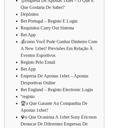
🥇empresa De Apostas 1xbet – O Que É
Que Gostaria De Saber?
Depósitos
Bet Portugal – Registo E Login
Requisitos Carry Out Sistema
Bet App
💰como Você Pode Ganhar Dinheiro Com
A New 1xbet? Previsões Em Relação À
Eventos Esportivos
Registo Pelo Email
Bet App
Empresa De Apostas 1xbet – Apostas
Desportivas Online
Bet England – Registo Electronic Login
“registo
🏆o Que Garante An Companhia De
Apostas 1xbet?
💎o Que Ocasiona A 1xbet Sony Ericsson
Destacar De Diferentes Empresas De