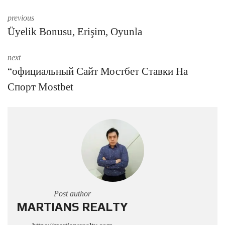
previous
Üyelik Bonusu, Erişim, Oyunla
next
“официальный Сайт Мостбет Ставки На
Спорт Mostbet
Post author
MARTIANS REALTY