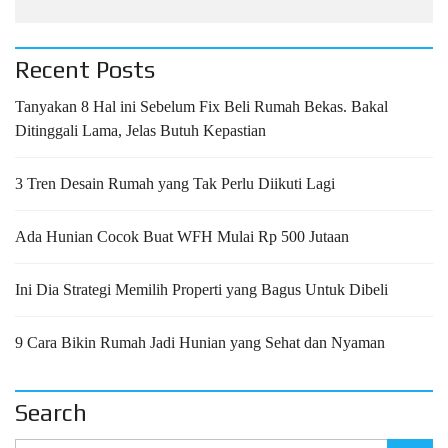
Recent Posts
Tanyakan 8 Hal ini Sebelum Fix Beli Rumah Bekas. Bakal
Ditinggali Lama, Jelas Butuh Kepastian
3 Tren Desain Rumah yang Tak Perlu Diikuti Lagi
Ada Hunian Cocok Buat WFH Mulai Rp 500 Jutaan
Ini Dia Strategi Memilih Properti yang Bagus Untuk Dibeli
9 Cara Bikin Rumah Jadi Hunian yang Sehat dan Nyaman
Search